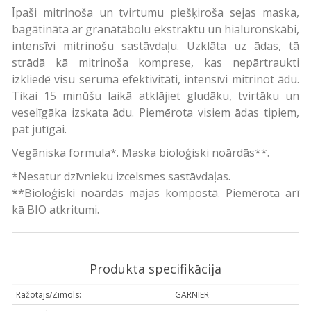
Īpaši mitrinoša un tvirtumu piešķiroša sejas maska,
bagātināta ar granātābolu ekstraktu un hialuronskābi,
intensīvi mitrinošu sastāvdaļu. Uzklāta uz ādas, tā
strādā kā mitrinoša komprese, kas nepārtraukti
izkliedē visu seruma efektivitāti, intensīvi mitrinot ādu.
Tikai 15 minūšu laikā atklājiet gludāku, tvirtāku un
veselīgāka izskata ādu. Piemērota visiem ādas tipiem,
pat jutīgai.
Vegāniska formula*. Maska bioloģiski noārdās**.
*Nesatur dzīvnieku izcelsmes sastāvdaļas.
**Bioloģiski noārdās mājas kompostā. Piemērota arī
kā BIO atkritumi.
Produkta specifikācija
Ražotājs/Zīmols:
GARNIER