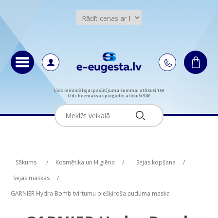
Līdz minimālajai pasūtījuma summai atlikuši 15€
Līdz bezmaksas piegādei atlikuši 50€
Attribute name
Attribute value
Sākums
/
Kosmētika un Higiēna
/
Sejas kopšana
/
Sejas maskas
/
GARNIER Hydra Bomb tvirtumu piešķiroša auduma maska