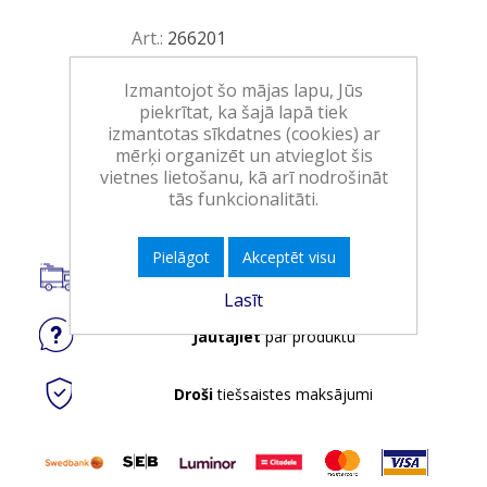
Art.:
266201
EAN:
3600542385312
Izmantojot šo mājas lapu, Jūs
Iepakojumā:
20
piekrītat, ka šajā lapā tiek
izmantotas sīkdatnes (cookies) ar
Minimālais daudzums:
1
mērķi organizēt un atvieglot šis
vietnes lietošanu, kā arī nodrošināt
Ielikt grozā
tās funkcionalitāti.
Pielāgot
Akceptēt visu
Piegāde visā Latvijā.
Lasīt
Jautājiet
par produktu
Droši
tiešsaistes maksājumi