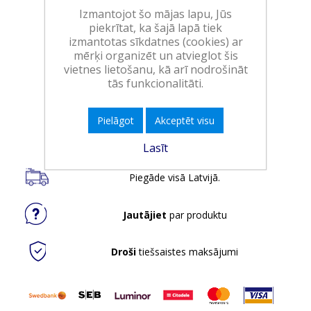
Izmantojot šo mājas lapu, Jūs
Art.:
961906
piekrītat, ka šajā lapā tiek
izmantotas sīkdatnes (cookies) ar
EAN:
9000100398701
mērķi organizēt un atvieglot šis
Iepakojumā:
6
vietnes lietošanu, kā arī nodrošināt
tās funkcionalitāti.
Minimālais daudzums:
1
Pielāgot
Akceptēt visu
Ielikt grozā
Lasīt
Piegāde visā Latvijā.
Jautājiet
par produktu
Droši
tiešsaistes maksājumi