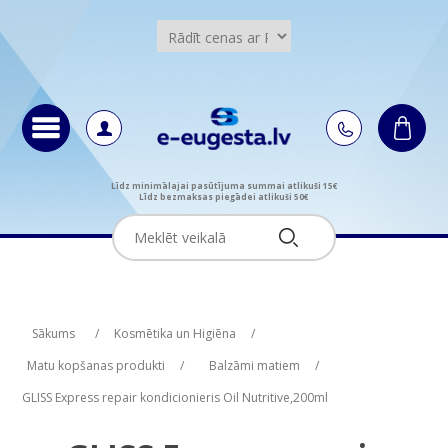
Līdz minimālajai pasūtījuma summai atlikuši 15€
Līdz bezmaksas piegādei atlikuši 50€
Attribute name
Attribute value
Sākums
/
Kosmētika un Higiēna
/
Matu kopšanas produkti
/
Balzāmi matiem
/
GLISS Express repair kondicionieris Oil Nutritive,200ml