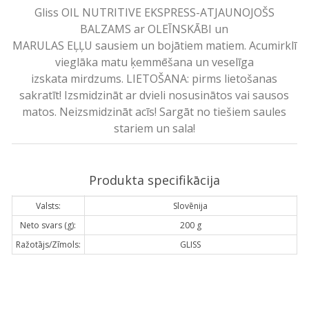
Gliss OIL NUTRITIVE EKSPRESS-ATJAUNOJOŠS
BALZAMS ar OLEĪNSKĀBI un
MARULAS EĻĻU sausiem un bojātiem matiem. Acumirklī
vieglāka matu ķemmēšana un veselīga
izskata mirdzums. LIETOŠANA: pirms lietošanas
sakratīt! Izsmidzināt ar dvieli nosusinātos vai sausos
matos. Neizsmidzināt acīs! Sargāt no tiešiem saules
stariem un sala!
Produkta specifikācija
Valsts:
Slovēnija
Neto svars (g):
200 g
Ražotājs/Zīmols:
GLISS