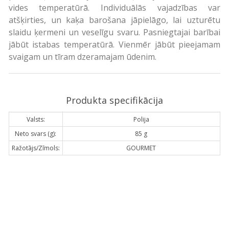
vides temperatūrā. Individuālās vajadzības var
atšķirties, un kaķa barošana jāpielāgo, lai uzturētu
slaidu ķermeni un veselīgu svaru. Pasniegtajai barībai
jābūt istabas temperatūrā. Vienmēr jābūt pieejamam
svaigam un tīram dzeramajam ūdenim.
Produkta specifikācija
Valsts:
Polija
Neto svars (g):
85 g
Ražotājs/Zīmols:
GOURMET