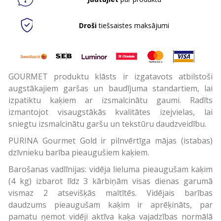
Droši
tiešsaistes maksājumi
GOURMET produktu klāsts ir izgatavots atbilstoši
augstākajiem garšas un baudījuma standartiem, lai
izpatiktu kaķiem ar izsmalcinātu gaumi. Radīts
izmantojot visaugstākās kvalitātes izejvielas, lai
sniegtu izsmalcinātu garšu un tekstūru daudzveidību.
PURINA Gourmet Gold ir pilnvērtīga mājas (istabas)
dzīvnieku barība pieaugušiem kaķiem.
Barošanas vadlīnijas: vidēja lieluma pieaugušam kaķim
(4 kg) izbarot līdz 3 kārbiņām visas dienas garumā
vismaz 2 atsevišķās maltītēs. Vidējais barības
daudzums pieaugušam kaķim ir aprēķināts, par
pamatu ņemot vidēji aktīva kaķa vajadzības normālā