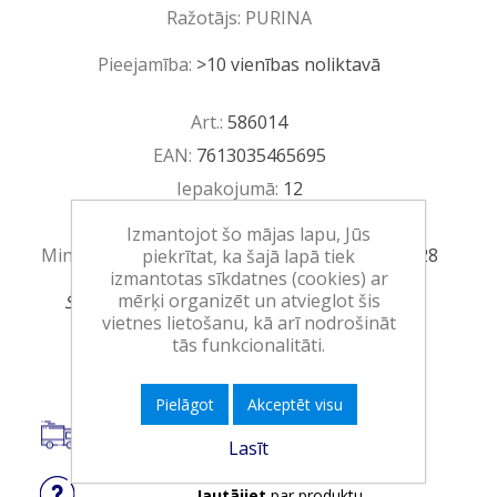
Ražotājs:
PURINA
Pieejamība:
>10 vienības noliktavā
Art.:
586014
EAN:
7613035465695
Iepakojumā:
12
Minimālais daudzums:
2
Izmantojot šo mājas lapu, Jūs
Minimālais preces derīguma termiņš:
31.01.2028
piekrītat, ka šajā lapā tiek
izmantotas sīkdatnes (cookies) ar
mērķi organizēt un atvieglot šis
Šim produktam ir minimālais daudzums 2
vietnes lietošanu, kā arī nodrošināt
tās funkcionalitāti.
Ielikt grozā
Pielāgot
Akceptēt visu
Piegāde visā Latvijā.
Lasīt
Jautājiet
par produktu