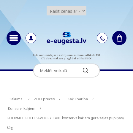
Līdz minimālajai pasūtījuma summai atlikuši 15€
Līdz bezmaksas piegādei atlikuši 50€
Attribute name
Attribute value
Sākums
/
ZOO preces
/
Kaķu barība
/
Konservi kaķiem
/
GOURMET GOLD SAVOURY CAKE konservs kaķiem (jērs/zaļās pupiņas)
85g