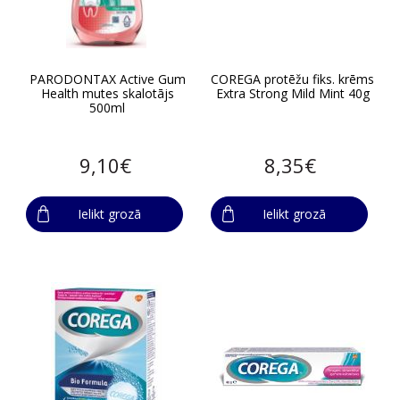
PARODONTAX Active Gum
COREGA protēžu fiks. krēms
Health mutes skalotājs
Extra Strong Mild Mint 40g
500ml
9,10€
8,35€
Ielikt grozā
Ielikt grozā