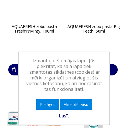
AQUAFRESH zobu pasta
AQUAFRESH zobu pasta Big
Fresh'N'Minty, 100ml
Teeth, 50ml
2,70€
2,30€
Izmantojot šo mājas lapu, Jūs
piekrītat, ka šajā lapā tiek
Ielikt grozā
Ielikt grozā
izmantotas sīkdatnes (cookies) ar
mērķi organizēt un atvieglot šis
vietnes lietošanu, kā arī nodrošināt
tās funkcionalitāti.
Pielāgot
Akceptēt visu
Lasīt