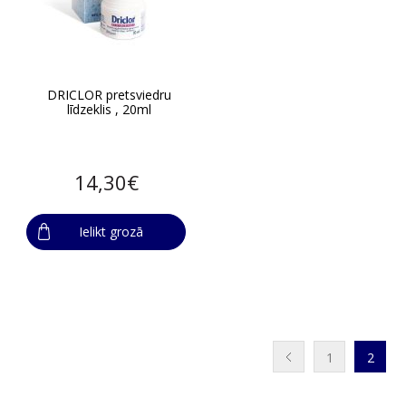
DRICLOR pretsviedru
līdzeklis , 20ml
14,30€
Ielikt grozā
1
2