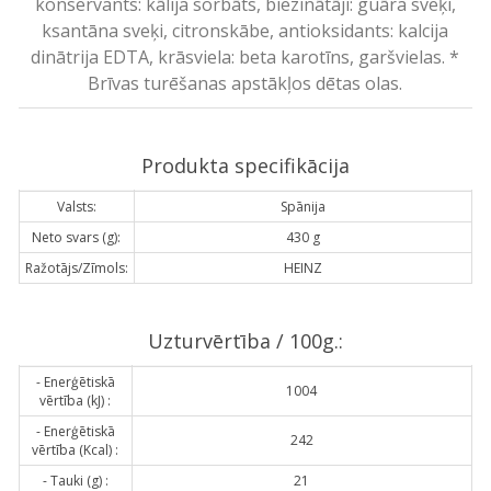
konservants: kālija sorbāts, biezinātāji: guāra sveķi,
ksantāna sveķi, citronskābe, antioksidants: kalcija
dinātrija EDTA, krāsviela: beta karotīns, garšvielas. *
Brīvas turēšanas apstākļos dētas olas.
Produkta specifikācija
Valsts:
Spānija
Neto svars (g):
430 g
Ražotājs/Zīmols:
HEINZ
Uzturvērtība / 100g.:
- Enerģētiskā
1004
vērtība (kJ) :
- Enerģētiskā
242
vērtība (Kcal) :
- Tauki (g) :
21