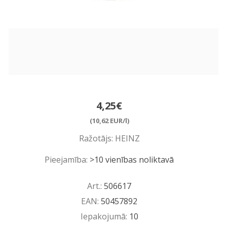
4,25€
(10,62 EUR/l)
Ražotājs:
HEINZ
Pieejamība:
>10 vienības noliktavā
Art.:
506617
EAN:
50457892
Iepakojumā:
10