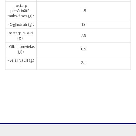
tostarp
piesātinātās
1.5
taukskābes (g) :
- Ogļhidrāti (g) :
13
tostarp cukuri
7.8
(g.) :
- Olbaltumvielas
0.5
(g) :
- Sāls [NaCl] (g.)
2.1
: