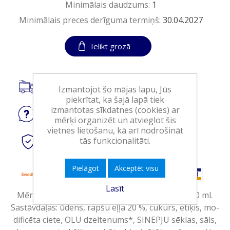
Minimālais daudzums:
1
Minimālais preces derīguma termiņš:
30.04.2027
Ielikt grozā
Piegāde visā Latvijā.
Izmantojot šo mājas lapu, Jūs
piekrītat, ka šajā lapā tiek
izmantotas sīkdatnes (cookies) ar
Jautājiet
par produktu
mērķi organizēt un atvieglot šis
vietnes lietošanu, kā arī nodrošināt
tās funkcionalitāti.
Droši
tiešsaistes maksājumi
Pielāgot
Akceptēt visu
Lasīt
Mērce kartupeļiem Pommes Frites. Tilpums 400 ml.
Sastāvdaļas: ūdens, rapšu eļļa 20 %, cukurs, etiķis, mo-
dificēta ciete, OLU dzeltenums*, SINEPJU sēklas, sāls,