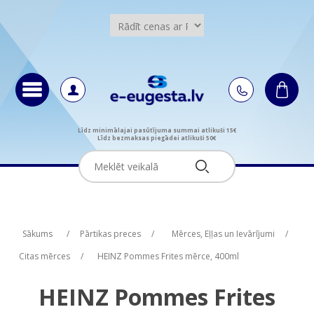
Līdz minimālajai pasūtījuma summai atlikuši 15€
Līdz bezmaksas piegādei atlikuši 50€
Attribute name
Attribute name
Attribute value
Attribute value
Sākums
/
Pārtikas preces
/
Mērces, Eļļas un Ievārījumi
/
Citas mērces
/
HEINZ Pommes Frites mērce, 400ml
HEINZ Pommes Frites