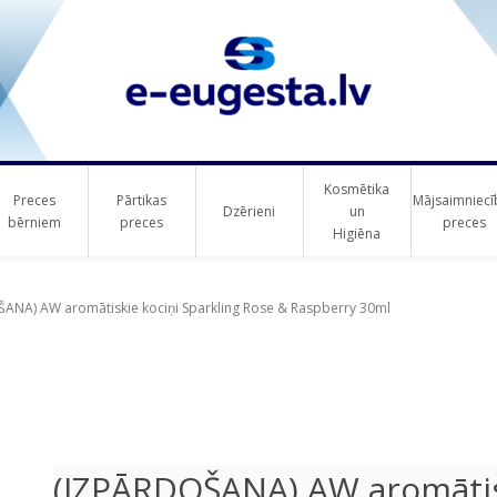
Kosmētika
Preces
Pārtikas
Mājsaimniecī
Dzērieni
un
bērniem
preces
preces
Higiēna
ribute value
ANA) AW aromātiskie kociņi Sparkling Rose & Raspberry 30ml
(IZPĀRDOŠANA) AW aromātis