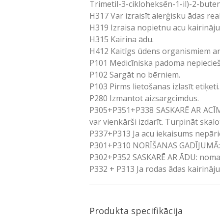
Trimetil-3-cikloheksēn-1-il)-2-buten-
H317 Var izraisīt alerģisku ādas reak
H319 Izraisa nopietnu acu kairināj
H315 Kairina ādu.
H412 Kaitīgs ūdens organismiem ar 
P101 Medicīniska padoma nepiecieša
P102 Sargāt no bērniem.
P103 Pirms lietošanas izlasīt etiķeti.
P280 Izmantot aizsargcimdus.
P305+P351+P338 SASKARĒ AR ACĪM: Uz
var vienkārši izdarīt. Turpināt skalo
P337+P313 Ja acu iekaisums nepāriet
P301+P310 NORĪŠANAS GADĪJUMĀ: n
P302+P352 SASKARĒ AR ĀDU: nomazg
P332 + P313 Ja rodas ādas kairinājum
Produkta specifikācija