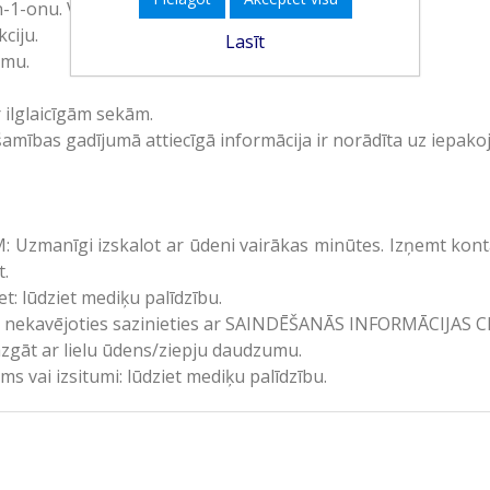
1-onu. Var izraisīt alerģisku reakciju.
ciju.
Lasīt
umu.
ilglaicīgām sekām.
mības gadījumā attiecīgā informācija ir norādīta uz iepakoj
manīgi izskalot ar ūdeni vairākas minūtes. Izņemt kontaktl
t.
: lūdziet mediķu palīdzību.
ekavējoties sazinieties ar SAINDĒŠANĀS INFORMĀCIJAS C
āt ar lielu ūdens/ziepju daudzumu.
s vai izsitumi: lūdziet mediķu palīdzību.