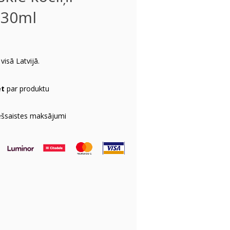
 30ml
visā Latvijā.
et
par produktu
ešsaistes maksājumi