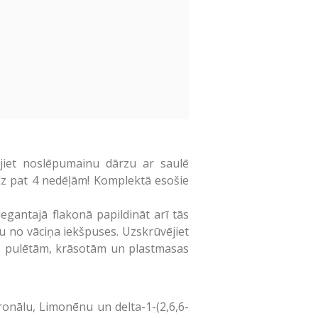
ājiet noslēpumainu dārzu ar saulē
dz pat 4 nedēļām! Komplektā esošie
egantajā flakonā papildināt arī tās
ku no vāciņa iekšpuses. Uzskrūvējiet
t uz pulētām, krāsotām un plastmasas
eronālu, Limonēnu un delta-1-(2,6,6-