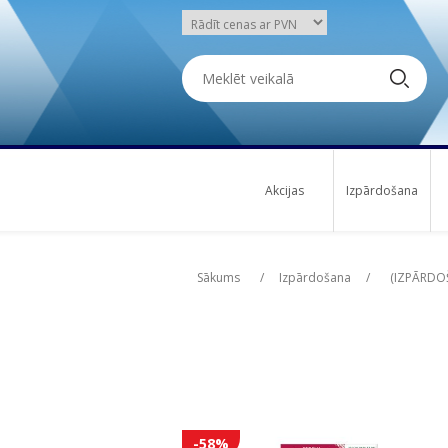
Akcijas
Izpārdošana
Attribute name
Att
Sākums
/
Izpārdošana
/
(IZPĀRDOŠ
-58%