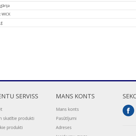
gārija
R WICK
 g
ENTU SERVISS
MANS KONTS
SEK
ēt
Mans konts
 skatītie produkti
Pasūtījumi
kie produkti
Adreses