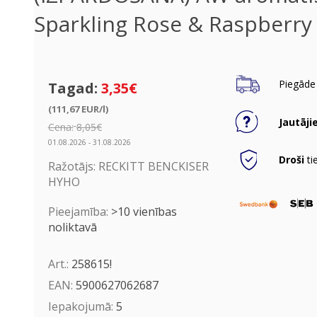
Sparkling Rose & Raspberry
Piegāde 
Tagad:
3,35€
(111,67 EUR/l)
Jautāji
Cena:
8,05€
01.08.2026 - 31.08.2026
Droši
ti
Ražotājs:
RECKITT BENCKISER
HYHO
Pieejamība:
>10 vienības
noliktavā
Art.:
258615!
EAN:
5900627062687
Iepakojumā:
5