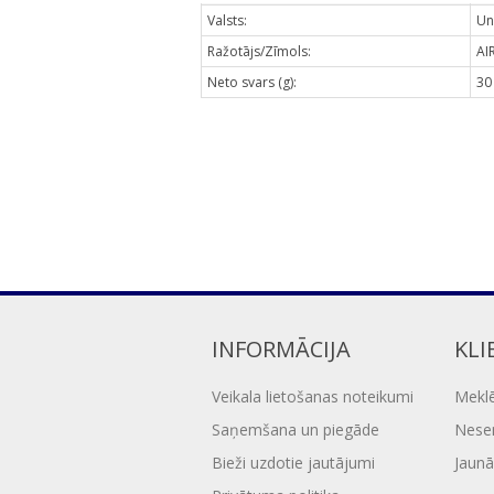
Valsts:
Un
Ražotājs/Zīmols:
AI
Neto svars (g):
30
INFORMĀCIJA
KLI
Veikala lietošanas noteikumi
Mekl
Saņemšana un piegāde
Nesen
Bieži uzdotie jautājumi
Jaunā