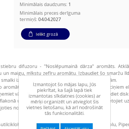
Minimālais daudzums:
1
Minimālais preces derīguma
termiņš:
04.04.2027
Ielikt grozā
r stiebru difuzoru - "Noslēpumainā dārza" aromāts. Atkl
 un maigu, mīkstu zefīru aromātu. Izbaudiet šo smaržu lī
 smalki izkliedē ekskluzīvu aromātu līdz pat 28 dienām.
Izmantojot šo mājas lapu, Jūs
go aromātu, kas ieskaus māju, bet ar slaidajiem kociņiem el
piekrītat, ka šajā lapā tiek
oņemiet vāciņu. Uzvelciet cimdus un ar pirkstu izspiediet dis
izmantotas sīkdatnes (cookies) ar
s flakonā un novietojiet uz stabilas virsmas. Nenovietojie
mērķi organizēt un atvieglot šis
vietnes lietošanu, kā arī nodrošināt
joties noslaukiet virsmu ar mitru drānu.
tās funkcionalitāti.
utilcikloheksil acetātu, Alfa-izometiljononu, Linaloolu, Pip
Pielāgot
Akceptēt visu