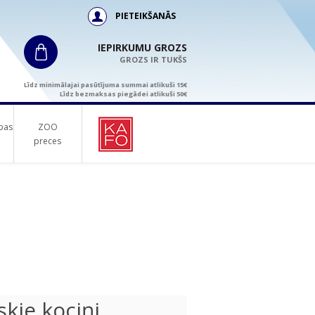
PIETEIKŠANĀS
IEPIRKUMU GROZS
GROZS IR TUKŠS
Līdz minimālajai pasūtījuma summai atlikuši 15€
Līdz bezmaksas piegādei atlikuši 50€
bas
ZOO
preces
kie kociņi