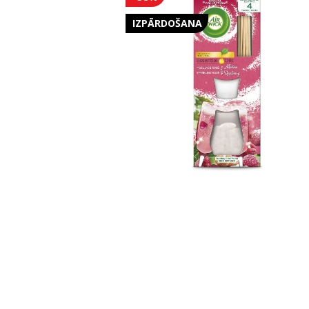
IZPĀRDOŠANA