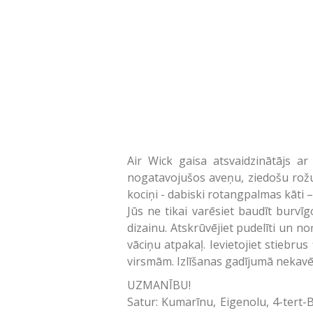
Air Wick gaisa atsvaidzinātājs a
nogatavojušos aveņu, ziedošu rožu
kociņi - dabiski rotangpalmas kāti –
Jūs ne tikai varēsiet baudīt burvī
dizainu. Atskrūvējiet pudelīti un n
vāciņu atpakaļ. Ievietojiet stiebru
virsmām. Izlīšanas gadījumā nekavē
UZMANĪBU!
Satur: Kumarīnu, Eigenolu, 4-tert-B