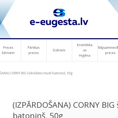
Kosmētika
Preces
Pārtikas
Mājsaimniecī
Dzērieni
un
bērniem
preces
preces
Higiēna
ribute value
ribute value
ANA) CORNY BIG šokolādes musli batoniņš, 50g
(IZPĀRDOŠANA) CORNY BIG š
batoniņš, 50g