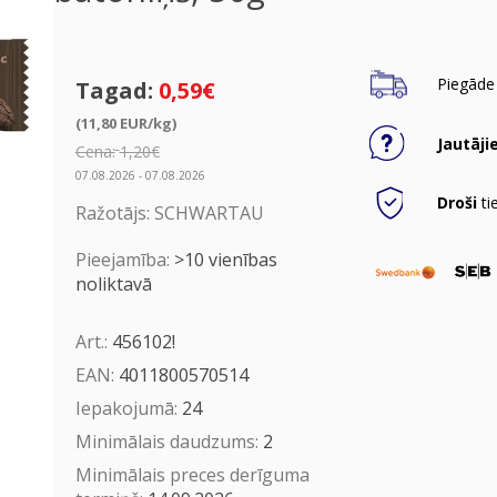
Piegāde 
Tagad:
0,59€
(11,80 EUR/kg)
Jautāji
Cena:
1,20€
07.08.2026 - 07.08.2026
Droši
ti
Ražotājs:
SCHWARTAU
Pieejamība:
>10 vienības
noliktavā
Art.:
456102!
EAN:
4011800570514
Iepakojumā:
24
Minimālais daudzums:
2
Minimālais preces derīguma