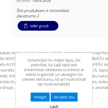
termiņš:
14.09.2026
Šim produktam ir minimālais
daudzums 2
Ielikt grozā
kao masa, cukurs, kakao sviests, emulgators: amonija fosfat
 (KVIEŠU milti, cukurs, kukurūzas milti, rīsu milti, MIEŽU ie
Izmantojot šo mājas lapu, Jūs
udu AUZU pārslas 9%, kakao cepumu gabaliņi 8% (KVIEŠU milt
piekrītat, ka šajā lapā tiek
izmantotas sīkdatnes (cookies) ar
nvertēts cukura sīrups, KVIEŠU ciete, KVIEŠU LIPEKLIS, tapioka
mērķi organizēt un atvieglot šis
ilti, KVIEŠU milti, kakao pulveris ar samazinātu tauku satu
vietnes lietošanu, kā arī nodrošināt
ārslas (kukurūza, sāls, MIEŽU iesala ekstrakts), cukurs, kok
tās funkcionalitāti.
īrups, emulgators: saulespuķu lecitīni, sāls, dabīgs aromati
Pielāgot
Akceptēt visu
Lasīt