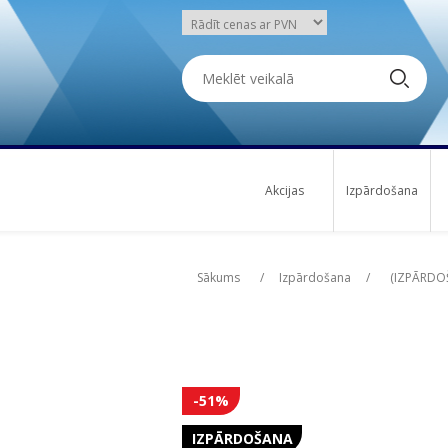
Akcijas
Izpārdošana
Attribute name
Attribute name
Att
Att
Sākums
/
Izpārdošana
/
(IZPĀRDOŠ
-51%
IZPĀRDOŠANA