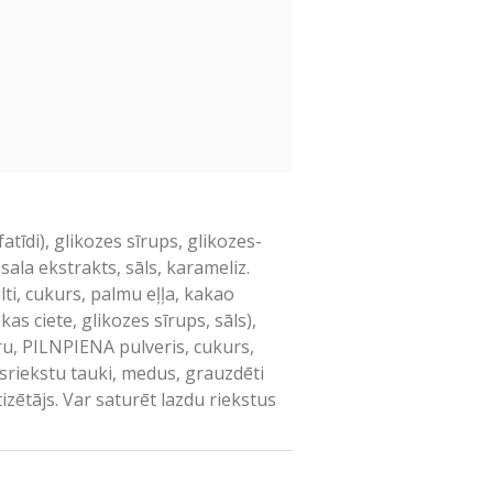
īdi), glikozes sīrups, glikozes-
sala ekstrakts, sāls, karameliz.
i, cukurs, palmu eļļa, kakao
s ciete, glikozes sīrups, sāls),
ru, PILNPIENA pulveris, cukurs,
osriekstu tauki, medus, grauzdēti
zētājs. Var saturēt lazdu riekstus