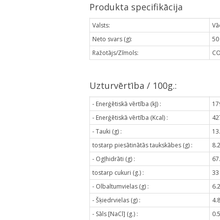
Produkta specifikācija
Valsts:
Vā
Neto svars (g):
50
Ražotājs/Zīmols:
C
Uzturvērtība / 100g.:
- Enerģētiskā vērtība (kJ) :
17
- Enerģētiskā vērtība (Kcal) :
42
- Tauki (g) :
13
tostarp piesātinātās taukskābes (g) :
8.
- Ogļhidrāti (g) :
67
tostarp cukuri (g.) :
33
- Olbaltumvielas (g) :
6.
- Šķiedrvielas (g) :
4.
- Sāls [NaCl] (g.) :
0.