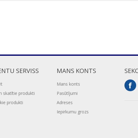
ENTU SERVISS
MANS KONTS
SEK
ēt
Mans konts
 skatītie produkti
Pasūtījumi
kie produkti
Adreses
Iepirkumu grozs