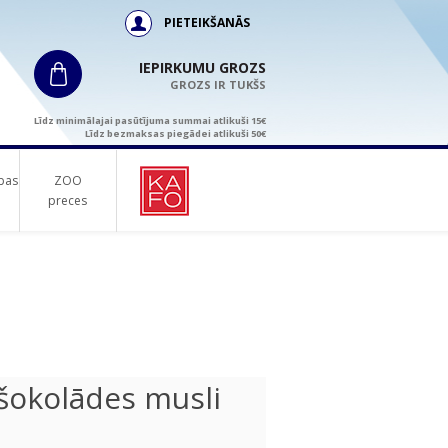
PIETEIKŠANĀS
IEPIRKUMU GROZS
GROZS IR TUKŠS
Līdz minimālajai pasūtījuma summai atlikuši 15€
Līdz bezmaksas piegādei atlikuši 50€
bas
ZOO
preces
okolādes musli