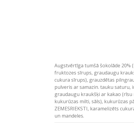
Augstvērtīga tumšā šokolāde 20% (ka
fruktozes sīrups, graudaugu kraukšķi
cukura sīrups), grauzdētas pilngra
pulveris ar samazin. tauku saturu, i
graudaugu kraukšķi ar kakao (rīsu m
kukurūzas milti, sāls), kukurūzas p
ZEMESRIEKSTI, karamelizēts cukura s
un mandeles.