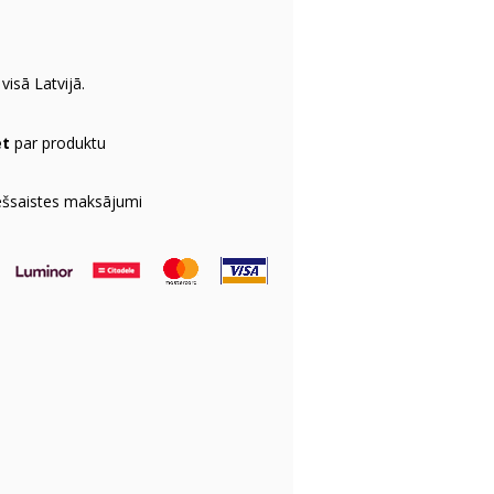
visā Latvijā.
et
par produktu
ešsaistes maksājumi