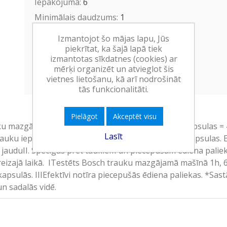
Iepakojumā:
6
Minimālais daudzums:
1
Minimālais preces derīguma
Izmantojot šo mājas lapu, Jūs
termiņš:
21.02.2028
piekrītat, ka šajā lapā tiek
izmantotas sīkdatnes (cookies) ar
mērķi organizēt un atvieglot šis
Ielikt grozā
vietnes lietošanu, kā arī nodrošināt
tās funkcionalitāti.
Pielāgot
Akceptēt visu
uku mazgāšanas mašīnām, ar citronu aromātu. 36 kapsulas = 
Lasīt
uku iepriekšēja skalošana. Jaunas un uzlabotas kapsulas. Ef
s jauduII. Spēcīgas pret taukiem un piecepušām ēdiena pali
eizajā laikā. ITestēts Bosch trauku mazgājamā mašīnā 1h, 65 
psulās. IIIEfektīvi notīra piecepušās ēdiena paliekas. *Sast
n sadalās vidē.