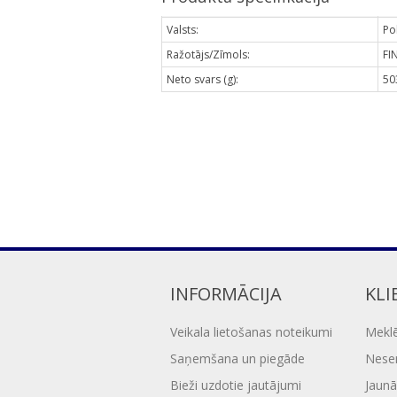
Valsts:
Pol
Ražotājs/Zīmols:
FI
Neto svars (g):
50
INFORMĀCIJA
KLI
Veikala lietošanas noteikumi
Mekl
Saņemšana un piegāde
Nesen
Bieži uzdotie jautājumi
Jaunā