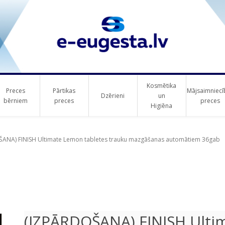
Kosmētika
Preces
Pārtikas
Mājsaimniecī
Dzērieni
un
bērniem
preces
preces
Higiēna
ribute value
ANA) FINISH Ultimate Lemon tabletes trauku mazgāšanas automātiem 36gab
(IZPĀRDOŠANA) FINISH Ulti