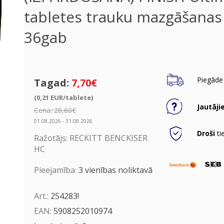
tabletes trauku mazgāšana
36gab
Piegāde 
Tagad:
7,70€
(0,21 EUR/tablete)
Jautāji
Cena:
28,60€
01.08.2026 - 31.08.2026
Droši
ti
Ražotājs:
RECKITT BENCKISER
HC
Pieejamība:
3 vienības noliktavā
Art.:
254283!
EAN:
5908252010974