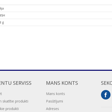
ija
NISH
3 g
ENTU SERVISS
MANS KONTS
SEK
ēt
Mans konts
 skatītie produkti
Pasūtījumi
kie produkti
Adreses