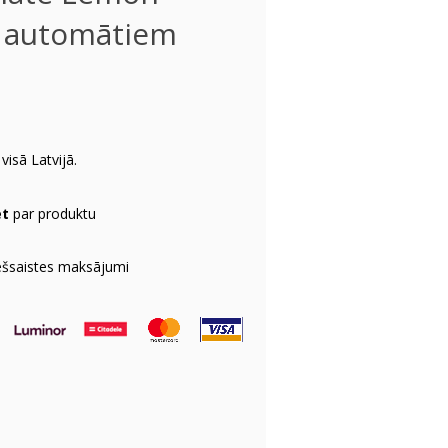
s automātiem
visā Latvijā.
et
par produktu
ešsaistes maksājumi