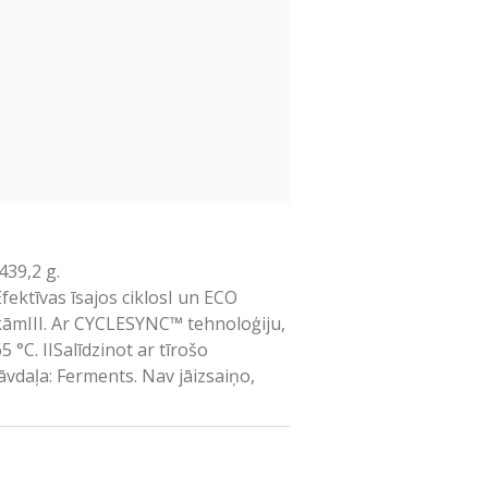
439,2 g.
ektīvas īsajos ciklosI un ECO
ekāmIII. Ar CYCLESYNC™ tehnoloģiju,
°C. IISalīdzinot ar tīrošo
āvdaļa: Ferments. Nav jāizsaiņo,