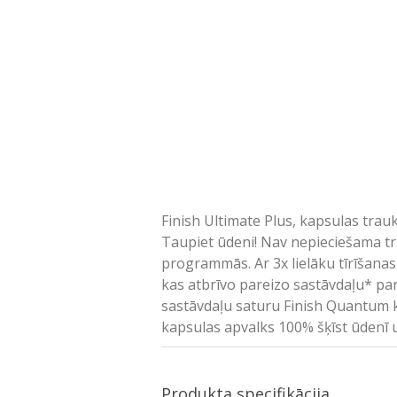
Finish Ultimate Plus, kapsulas tra
Taupiet ūdeni! Nav nepieciešama tra
programmās. Ar 3x lielāku tīrīšana
kas atbrīvo pareizo sastāvdaļu* par
sastāvdaļu saturu Finish Quantum ka
kapsulas apvalks 100% šķīst ūdenī u
Produkta specifikācija