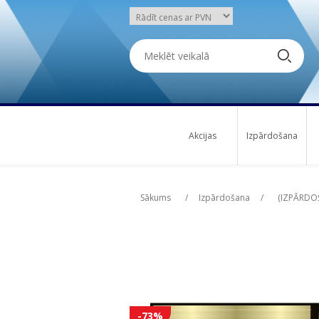
Akcijas
Izpārdošana
Attribute name
Att
Sākums
/
Izpārdošana
/
(IZPĀRDOŠ
-73%