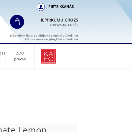
PIETEIKŠANĀS
IEPIRKUMU GROZS
GROZS IR TUKŠS
Līdz minimālajai pasūtījuma summai atlikuši 15€
Līdz bezmaksas piegādei atlikuši 50€
bas
ZOO
preces
mate Lemon