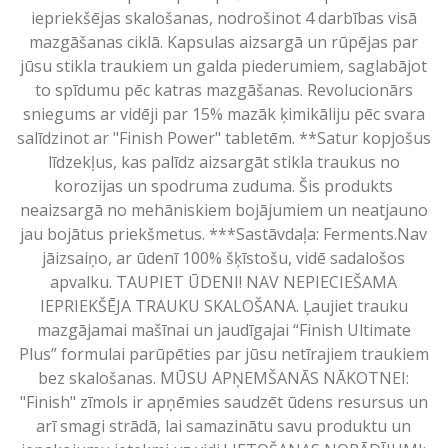
iepriekšējas skalošanas, nodrošinot 4 darbības visā
mazgāšanas ciklā. Kapsulas aizsargā un rūpējas par
jūsu stikla traukiem un galda piederumiem, saglabājot
to spīdumu pēc katras mazgāšanas. Revolucionārs
sniegums ar vidēji par 15% mazāk ķimikāliju pēc svara
salīdzinot ar "Finish Power" tabletēm. **Satur kopjošus
līdzekļus, kas palīdz aizsargāt stikla traukus no
korozijas un spodruma zuduma. Šis produkts
neaizsargā no mehāniskiem bojājumiem un neatjauno
jau bojātus priekšmetus. ***Sastāvdaļa: Ferments.Nav
jāizsaiņo, ar ūdenī 100% šķīstošu, vidē sadalošos
apvalku. TAUPIET ŪDENI! NAV NEPIECIEŠAMA
IEPRIEKŠĒJA TRAUKU SKALOŠANA. Ļaujiet trauku
mazgājamai mašīnai un jaudīgajai “Finish Ultimate
Plus” formulai parūpēties par jūsu netīrajiem traukiem
bez skalošanas. MŪSU APŅEMŠANĀS NĀKOTNEI:
"Finish" zīmols ir apņēmies saudzēt ūdens resursus un
arī smagi strādā, lai samazinātu savu produktu un