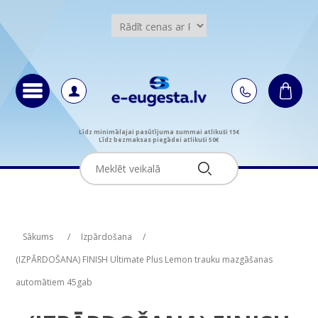
Līdz minimālajai pasūtījuma summai atlikuši 15€
Līdz bezmaksas piegādei atlikuši 50€
Attribute name
Attribute value
Sākums
/
Izpārdošana
/
(IZPĀRDOŠANA) FINISH Ultimate Plus Lemon trauku mazgāšanas
automātiem 45gab