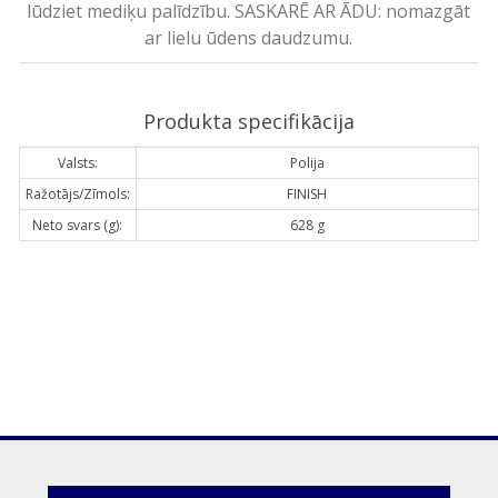
lūdziet mediķu palīdzību. SASKARĒ AR ĀDU: nomazgāt
ar lielu ūdens daudzumu.
Produkta specifikācija
Valsts:
Polija
Ražotājs/Zīmols:
FINISH
Neto svars (g):
628 g