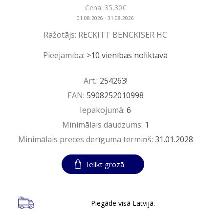
Cena:
35,30€
01.08.2026 - 31.08.2026
Ražotājs:
RECKITT BENCKISER HC
Pieejamība:
>10 vienības noliktavā
Art.:
254263!
EAN:
5908252010998
Iepakojumā:
6
Minimālais daudzums:
1
Minimālais preces derīguma termiņš:
31.01.2028
Ielikt grozā
Piegāde visā Latvijā.