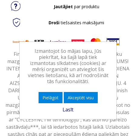
Jautājiet
par produktu
Droši
tiešsaistes maksājumi
Izmantojot šo mājas lapu, Jūs
Finish Powerball Ultimate Plus, kapsulas trauku
piekrītat, ka šajā lapā tiek
mazgāšanas mašīnām, ar citronu aromātu.JAUNUMS!
izmantotas sīkdatnes (cookies) ar
INTENSĪVA MAZGĀŠANA. NOTĪRA PIECEPUŠA ĒDIENA
mērķi organizēt un atvieglot šis
vietnes lietošanu, kā arī nodrošināt
ATLIEKAS. DIMANTA MIRDZUMS. RŪPES UN
tās funkcionalitāti.
AIZSARDZĪBA**. AR CYCLESYNC™ TEHNOLOĢIJU. 4
DARBĪBAS VIENA MAZGĀŠANAS CIKLA LAIKĀ. "Finish
Ultimate Plus" kapsulas nodrošina intensīvu
Pielāgot
Akceptēt visu
mazgāšanu un dimanta mirdzumu katru reizi, sākot no
Lasīt
pirmās lietošanas reizes. Tās ir mūsu pirmās kapsulas
ar "CYCLESYNCTM tehnoloģiju", kas atbrīvo pareizo
sastāvdaļu***, lai tā iedarbotos īstajā laikā. Uzlabotais
sastāvs cīnās pat ar piecepušām ēdiena paliekām bez