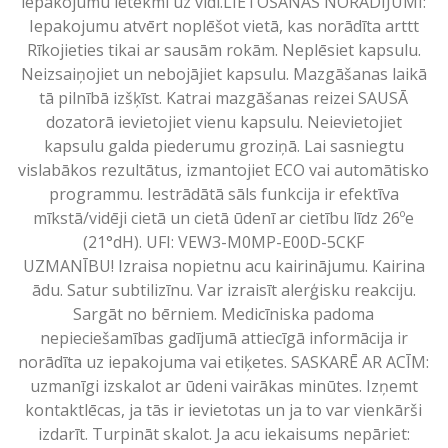
iepakojumu ietekmi uz vidi.LIETOŠANAS NORĀDĪJUMI:
Iepakojumu atvērt noplēšot vietā, kas norādīta arttt
Rīkojieties tikai ar sausām rokām. Neplēsiet kapsulu.
Neizsaiņojiet un nebojājiet kapsulu. Mazgāšanas laikā
tā pilnībā izšķīst. Katrai mazgāšanas reizei SAUSĀ
dozatorā ievietojiet vienu kapsulu. Neievietojiet
kapsulu galda piederumu groziņā. Lai sasniegtu
vislabākos rezultātus, izmantojiet ECO vai automātisko
programmu. Iestrādātā sāls funkcija ir efektīva
mīkstā/vidēji cietā un cietā ūdenī ar cietību līdz 26ºe
(21°dH). UFI: VEW3-M0MP-E00D-5CKF
UZMANĪBU! Izraisa nopietnu acu kairinājumu. Kairina
ādu. Satur subtilizīnu. Var izraisīt alerģisku reakciju.
Sargāt no bērniem. Medicīniska padoma
nepieciešamības gadījumā attiecīgā informācija ir
norādīta uz iepakojuma vai etiķetes. SASKARĒ AR ACĪM:
uzmanīgi izskalot ar ūdeni vairākas minūtes. Izņemt
kontaktlēcas, ja tās ir ievietotas un ja to var vienkārši
izdarīt. Turpināt skalot. Ja acu iekaisums nepāriet: