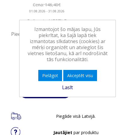
Cena:
146,40€
01.08.2026 - 31.08.2026
Ražotājs:
NESTLE
Izmantojot šo mājas lapu, Jūs
Pieejamība:
2 vienības noliktavā
piekrītat, ka šajā lapā tiek
izmantotas sīkdatnes (cookies) ar
mērķi organizēt un atvieglot šis
Art.:
865067!
vietnes lietošanu, kā arī nodrošināt
EAN:
8004399334564
tās funkcionalitāti.
Iepakojumā:
2
Pielāgot
Akceptēt visu
Minimālais daudzums:
1
Lasīt
Ielikt grozā
Piegāde visā Latvijā.
Jautājiet
par produktu