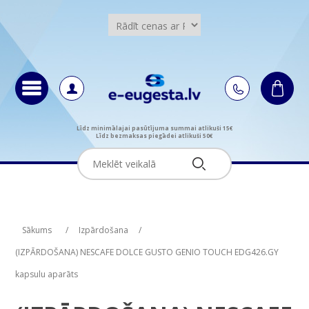
Līdz minimālajai pasūtījuma summai atlikuši 15€
Līdz bezmaksas piegādei atlikuši 50€
Attribute name
Attribute value
Sākums
/
Izpārdošana
/
(IZPĀRDOŠANA) NESCAFE DOLCE GUSTO GENIO TOUCH EDG426.GY
kapsulu aparāts