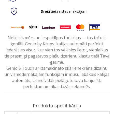
Droši
tiešsaistes maksājumi
Neliels izmērs un iespaidīgas funkcijas — tas taču ir
ģeniāli. Genio by Krups kafijas automāti perfekti
iederēsies visur, kur vien tos vēlēsies lietot, vienlaikus
tie prasmīgi pagatavos plašu dzērienu klāstu tieši Tavā
gaumē.
Genio S Touch ar izsmalcināto skārienekrāna dizainu
un vismodernākajām funkcijām ir mūsu labākais kafijas
automāts, lai individāli pielāgotu tavu kafiju līdz
perfektumam tikai dažās sekundēs.
Produkta specifikācija