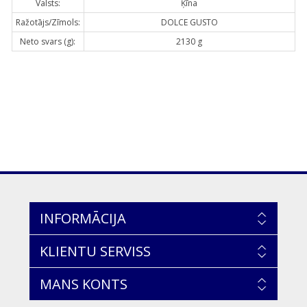
Valsts:
Ķīna
Ražotājs/Zīmols:
DOLCE GUSTO
Neto svars (g):
2130 g
INFORMĀCIJA
KLIENTU SERVISS
MANS KONTS