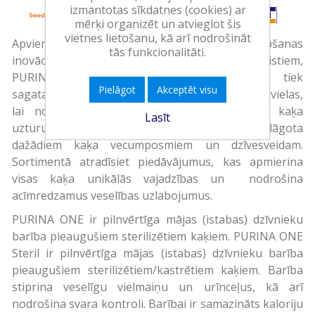
izmantotas sīkdatnes (cookies) ar
mērķi organizēt un atvieglot šis
vietnes lietošanu, kā arī nodrošināt
Apvienojot gadu gaitā iegūtā dzīvnieku kopšanas
tās funkcionalitāti.
inovācijas no mūsu vadošajiem uztura speciālistiem,
PURINA ONE kaķu barības piedāvājums tiek
Pielāgot
Akceptēt visu
sagatavots, izmantojot augstākās kvalitātes izejvielas,
lai nodrošinātu pilnvērtīgu un sabalansētu kaķa
Lasīt
uzturu. Barība PURINA ONE ir izstrādāta un pielāgota
dažādiem kaķa vecumposmiem un dzīvesveidam.
Sortimentā atradīsiet piedāvājumus, kas apmierina
visas kaķa unikālās vajadzības un nodrošina
acīmredzamus veselības uzlabojumus.
PURINA ONE ir pilnvērtīga mājas (istabas) dzīvnieku
barība pieaugušiem sterilizētiem kaķiem. PURINA ONE
Steril ir pilnvērtīga mājas (istabas) dzīvnieku barība
pieaugušiem sterilizētiem/kastrētiem kaķiem. Barība
stiprina veselīgu vielmaiņu un urīnceļus, kā arī
nodrošina svara kontroli. Barībai ir samazināts kaloriju