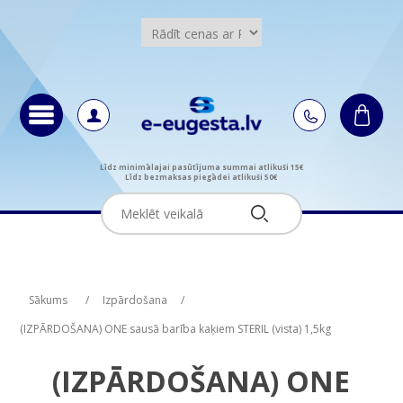
Līdz minimālajai pasūtījuma summai atlikuši 15€
Līdz bezmaksas piegādei atlikuši 50€
Attribute name
Attribute value
Sākums
/
Izpārdošana
/
(IZPĀRDOŠANA) ONE sausā barība kaķiem STERIL (vista) 1,5kg
(IZPĀRDOŠANA) ONE