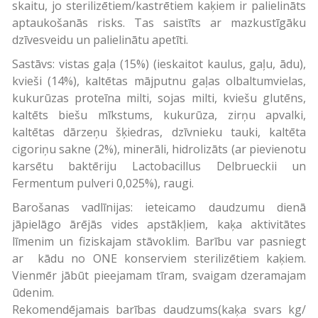
skaitu, jo sterilizētiem/kastrētiem kaķiem ir palielināts
aptaukošanās risks. Tas saistīts ar mazkustīgāku
dzīvesveidu un palielinātu apetīti.
Sastāvs: vistas gaļa (15%) (ieskaitot kaulus, gaļu, ādu),
kvieši (14%), kaltētas mājputnu gaļas olbaltumvielas,
kukurūzas proteīna milti, sojas milti, kviešu glutēns,
kaltēts biešu mīkstums, kukurūza, zirņu apvalki,
kaltētas dārzeņu šķiedras, dzīvnieku tauki, kaltēta
cigoriņu sakne (2%), minerāli, hidrolizāts (ar pievienotu
karsētu baktēriju Lactobacillus Delbrueckii un
Fermentum pulveri 0,025%), raugi.
Barošanas vadlīnijas: ieteicamo daudzumu dienā
jāpielāgo ārējās vides apstākļiem, kaķa aktivitātes
līmenim un fiziskajam stāvoklim. Barību var pasniegt
ar kādu no ONE konserviem sterilizētiem kaķiem.
Vienmēr jābūt pieejamam tīram, svaigam dzeramajam
ūdenim.
Rekomendējamais barības daudzums(kaķa svars kg/