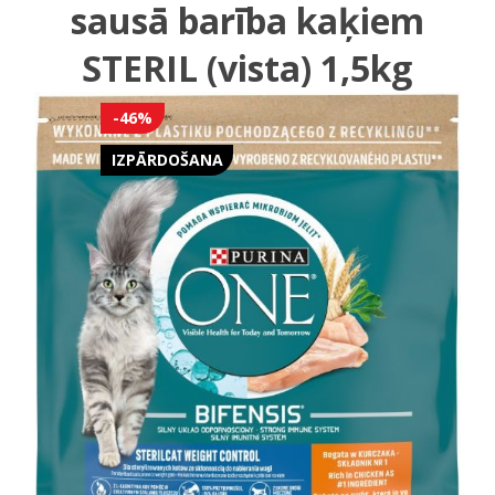
sausā barība kaķiem
STERIL (vista) 1,5kg
-46%
IZPĀRDOŠANA