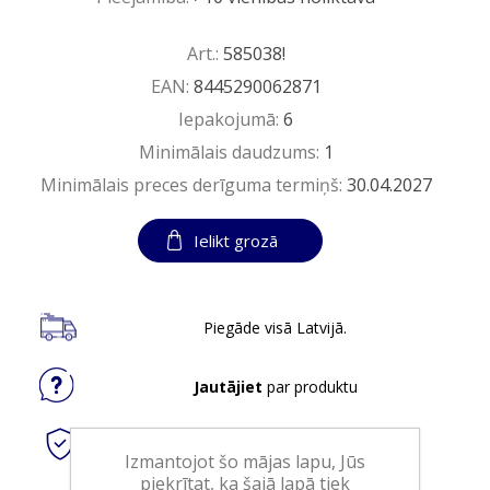
Art.:
585038!
EAN:
8445290062871
Iepakojumā:
6
Minimālais daudzums:
1
Minimālais preces derīguma termiņš:
30.04.2027
Ielikt grozā
Piegāde visā Latvijā.
Jautājiet
par produktu
Droši
tiešsaistes maksājumi
Izmantojot šo mājas lapu, Jūs
piekrītat, ka šajā lapā tiek