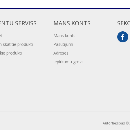
ENTU SERVISS
MANS KONTS
SEK
ēt
Mans konts
 skatītie produkti
Pasūtījumi
kie produkti
Adreses
Iepirkumu grozs
Autortiesības © 