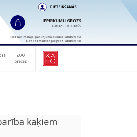
PIETEIKŠANĀS
IEPIRKUMU GROZS
GROZS IR TUKŠS
Līdz minimālajai pasūtījuma summai atlikuši 15€
Līdz bezmaksas piegādei atlikuši 50€
bas
ZOO
preces
arība kaķiem