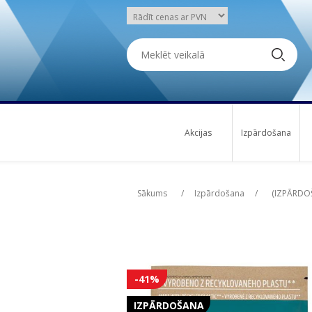
Akcijas
Izpārdošana
Attribute name
Att
Sākums
/
Izpārdošana
/
(IZPĀRDOŠ
-41%
IZPĀRDOŠANA