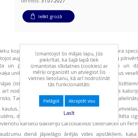
termiņš:
31.07.2027
Ielikt grozā
nieku kopšanas inovācijas no mūsu vadošajiem uztura spec
Izmantojot šo mājas lapu, Jūs
ojot augstākās kvalitātes izejvielas, lai nodrošinātu pilnvē
piekrītat, ka šajā lapā tiek
ta un pielāgota dažādiem kaķa vecumposmiem un dzīve
izmantotas sīkdatnes (cookies) ar
mērķi organizēt un atvieglot šis
 kaķa unikālās vajadzības un nodrošina acīmredzamus vesel
vietnes lietošanu, kā arī nodrošināt
ājas (istabas) dzīvnieku barība pieaugušiem sterilizētiem
tās funkcionalitāti.
 arī nodrošina svara kontroli. Barībai ir samazināts kaloriju
isks. Tas saistīts ar mazkustīgāku dzīvesveidu un palielinātu
Pielāgot
Akceptēt visu
t kaulus, gaļu, ādu), kaltētas mājputnu gaļas olbaltumvielas,
Lasīt
lutēns, dzīvnieku tauki, kaltēts biešu mīkstums, kaltēta ci
pievienotu karsētu baktēriju Lactobacillus Delbrueckii un Fe
daudzumu dienā jāpielāgo ārējās vides apstākļiem, kaķa 