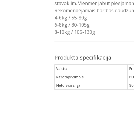
stāvoklim. Vienmēr jābūt pieejama
Rekomendējamais barības daudzums(
4-6kg / 55-80g
6-8kg / 80-105g
8-10kg / 105-130g
Produkta specifikācija
Valsts:
Fr
Ražotājs/Zīmols:
PU
Neto svars (g):
80