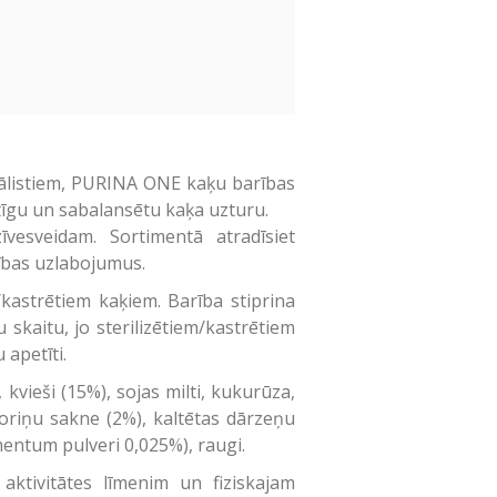
iālistiem, PURINA ONE kaķu barības
rtīgu un sabalansētu kaķa uzturu.
sveidam. Sortimentā atradīsiet
ības uzlabojumus.
/kastrētiem kaķiem. Barība stiprina
 skaitu, jo sterilizētiem/kastrētiem
 apetīti.
 kvieši (15%), sojas milti, kukurūza,
goriņu sakne (2%), kaltētas dārzeņu
rmentum pulveri 0,025%), raugi.
aktivitātes līmenim un fiziskajam