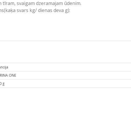
m tīram, svaigam dzeramajam ūdenim.
kaķa svars kg/ dienas deva g):
ancija
RINA ONE
0 g