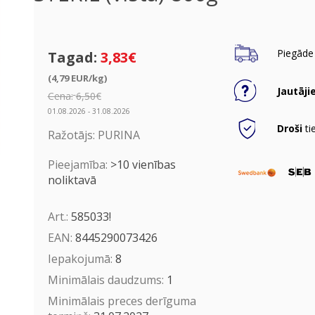
Piegāde 
Tagad:
3,83€
(4,79 EUR/kg)
Jautāji
Cena:
6,50€
01.08.2026 - 31.08.2026
Droši
ti
Ražotājs:
PURINA
Pieejamība:
>10 vienības
noliktavā
Art.:
585033!
EAN:
8445290073426
Iepakojumā:
8
Minimālais daudzums:
1
Minimālais preces derīguma