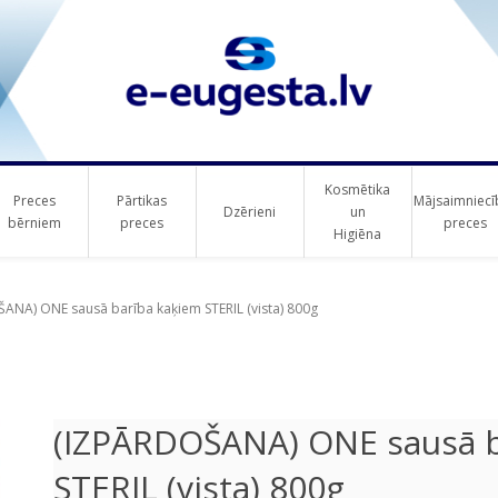
Kosmētika
Preces
Pārtikas
Mājsaimniecī
Dzērieni
un
bērniem
preces
preces
Higiēna
ribute value
ANA) ONE sausā barība kaķiem STERIL (vista) 800g
(IZPĀRDOŠANA) ONE sausā b
STERIL (vista) 800g