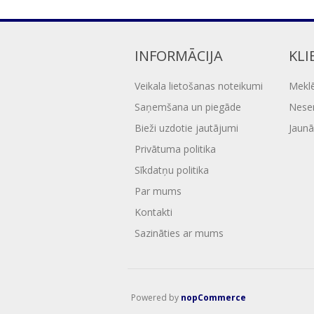
INFORMĀCIJA
KLI
Veikala lietošanas noteikumi
Mekl
Saņemšana un piegāde
Nesen
Bieži uzdotie jautājumi
Jaunā
Privātuma politika
Sīkdatņu politika
Par mums
Kontakti
Sazināties ar mums
Powered by
nopCommerce