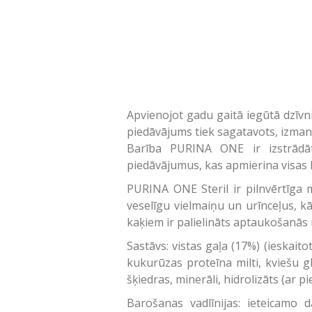
Apvienojot gadu gaitā iegūtā dzīv
piedāvājums tiek sagatavots, izmant
Barība PURINA ONE ir izstrādā
piedāvājumus, kas apmierina visas
PURINA ONE Steril ir pilnvērtīga m
veselīgu vielmaiņu un urīnceļus, kā
kaķiem ir palielināts aptaukošanās r
Sastāvs: vistas gaļa (17%) (ieskaito
kukurūzas proteīna milti, kviešu g
šķiedras, minerāli, hidrolizāts (ar 
Barošanas vadlīnijas: ieteicamo 