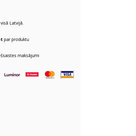
visā Latvijā.
et
par produktu
ešsaistes maksājumi