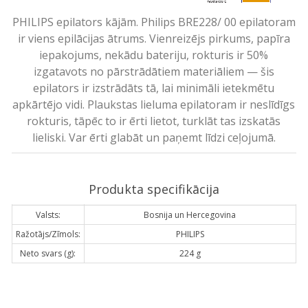
PHILIPS epilators kājām. Philips BRE228/ 00 epilatoram
ir viens epilācijas ātrums. Vienreizējs pirkums, papīra
iepakojums, nekādu bateriju, rokturis ir 50%
izgatavots no pārstrādātiem materiāliem — šis
epilators ir izstrādāts tā, lai minimāli ietekmētu
apkārtējo vidi. Plaukstas lieluma epilatoram ir neslīdīgs
rokturis, tāpēc to ir ērti lietot, turklāt tas izskatās
lieliski. Var ērti glabāt un paņemt līdzi ceļojumā.
Produkta specifikācija
Valsts:
Bosnija un Hercegovina
Ražotājs/Zīmols:
PHILIPS
Neto svars (g):
224 g