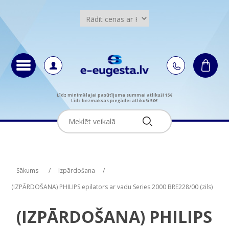
Līdz minimālajai pasūtījuma summai atlikuši 15€
Līdz bezmaksas piegādei atlikuši 50€
Attribute name
Attribute value
Sākums
/
Izpārdošana
/
(IZPĀRDOŠANA) PHILIPS epilators ar vadu Series 2000 BRE228/00 (zils)
(IZPĀRDOŠANA) PHILIPS