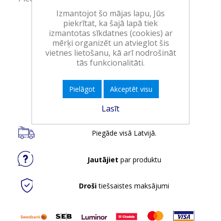
Izmantojot šo mājas lapu, Jūs
piekrītat, ka šajā lapā tiek
Art.:
394004!
izmantotas sīkdatnes (cookies) ar
EAN:
8720689030908
mērķi organizēt un atvieglot šis
vietnes lietošanu, kā arī nodrošināt
Iepakojumā:
6
tās funkcionalitāti.
Minimālais daudzums:
1
Pielāgot
Akceptēt visu
Ielikt grozā
Lasīt
Piegāde visā Latvijā.
Jautājiet
par produktu
Droši
tiešsaistes maksājumi