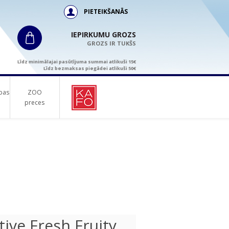
PIETEIKŠANĀS
IEPIRKUMU GROZS
GROZS IR TUKŠS
Līdz minimālajai pasūtījuma summai atlikuši 15€
Līdz bezmaksas piegādei atlikuši 50€
bas
ZOO
preces
ive Fresh Fruity