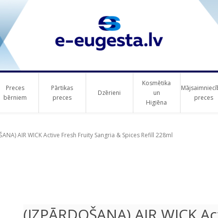
Kosmētika
Preces
Pārtikas
Mājsaimniecī
Dzērieni
un
bērniem
preces
preces
Higiēna
ribute value
NA) AIR WICK Active Fresh Fruity Sangria & Spices Refill 228ml
(IZPĀRDOŠANA) AIR WICK Act