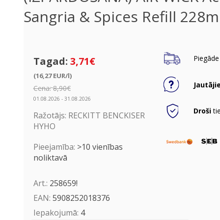
Sangria & Spices Refill 228m
Piegāde 
Tagad:
3,71€
(16,27 EUR/l)
Jautāji
Cena:
8,90€
01.08.2026 - 31.08.2026
Droši
ti
Ražotājs:
RECKITT BENCKISER
HYHO
Pieejamība:
>10 vienības
noliktavā
Art.:
258659!
EAN:
5908252018376
Iepakojumā:
4