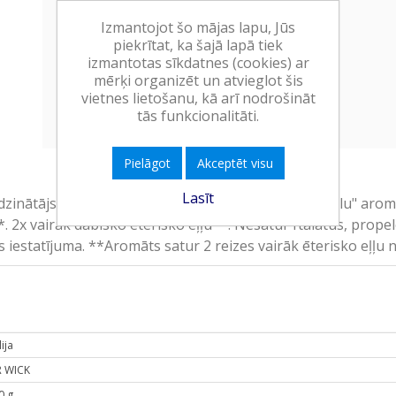
Minimālais daudzums:
1
Izmantojot šo mājas lapu, Jūs
Minimālais preces derīguma
piekrītat, ka šajā lapā tiek
termiņš:
01.09.2027
izmantotas sīkdatnes (cookies) ar
mērķi organizēt un atvieglot šis
vietnes lietošanu, kā arī nodrošināt
Ielikt grozā
tās funkcionalitāti.
Pielāgot
Akceptēt visu
Lasīt
dzinātājs bez aerosola ar "Augļu Sangria un garšvielu" aromā
*. 2x vairāk dabisko ēterisko eļļu**. Nesatur ftalātus, prop
s iestatījuma. **Aromāts satur 2 reizes vairāk ēterisko eļļu 
ija
R WICK
0 g