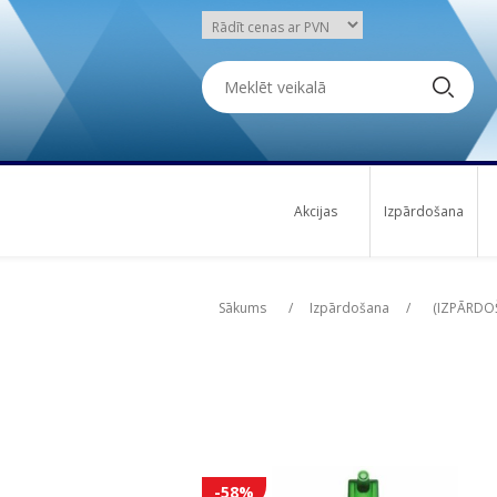
Akcijas
Izpārdošana
Attribute name
Att
Sākums
/
Izpārdošana
/
(IZPĀRDOŠA
-58%