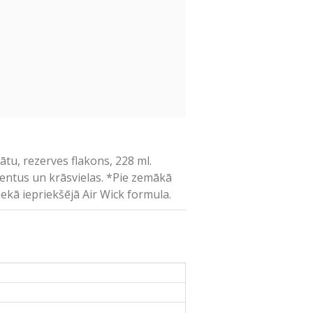
tu, rezerves flakons, 228 ml.
elentus un krāsvielas. *Pie zemākā
nekā iepriekšējā Air Wick formula.