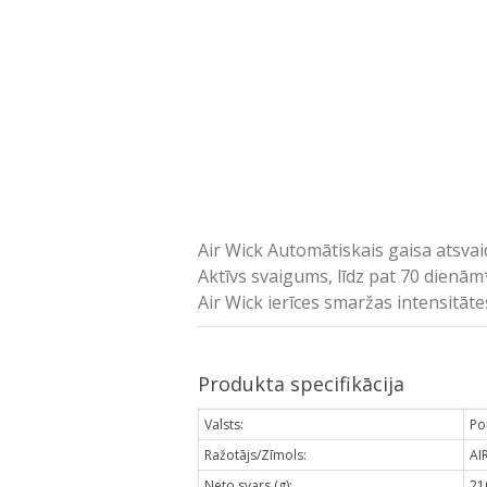
Air Wick Automātiskais gaisa atsvai
Aktīvs svaigums, līdz pat 70 dienām
Air Wick ierīces smaržas intensitāte
Produkta specifikācija
Valsts:
Pol
Ražotājs/Zīmols:
AI
Neto svars (g):
21