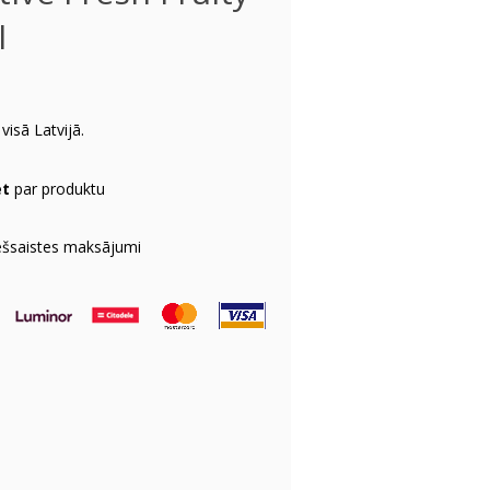
l
visā Latvijā.
et
par produktu
ešsaistes maksājumi