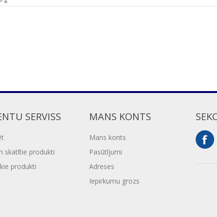
ENTU SERVISS
MANS KONTS
SEK
ēt
Mans konts
 skatītie produkti
Pasūtījumi
kie produkti
Adreses
Iepirkumu grozs