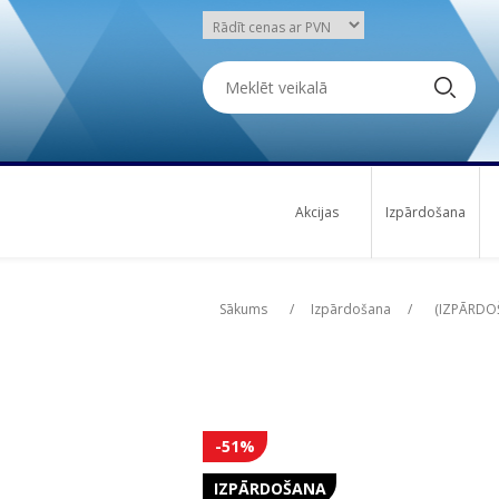
Akcijas
Izpārdošana
Attribute name
Attribute name
Att
Att
Sākums
/
Izpārdošana
/
(IZPĀRDOŠ
-51%
IZPĀRDOŠANA