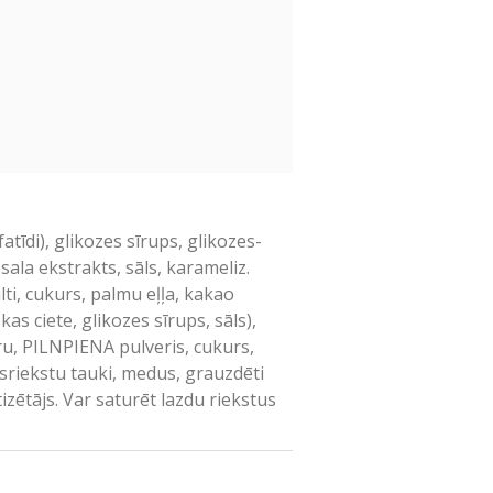
īdi), glikozes sīrups, glikozes-
sala ekstrakts, sāls, karameliz.
i, cukurs, palmu eļļa, kakao
s ciete, glikozes sīrups, sāls),
ru, PILNPIENA pulveris, cukurs,
osriekstu tauki, medus, grauzdēti
zētājs. Var saturēt lazdu riekstus