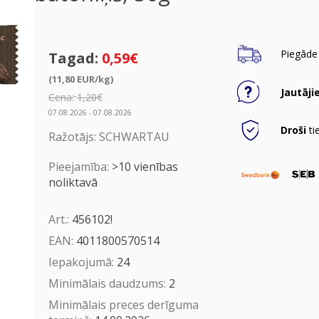
Piegāde 
Tagad:
0,59€
(11,80 EUR/kg)
Jautāji
Cena:
1,20€
07.08.2026 - 07.08.2026
Droši
ti
Ražotājs:
SCHWARTAU
Pieejamība:
>10 vienības
noliktavā
Art.:
456102!
EAN:
4011800570514
Iepakojumā:
24
Minimālais daudzums:
2
Minimālais preces derīguma