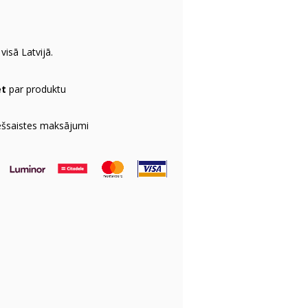
visā Latvijā.
et
par produktu
ešsaistes maksājumi