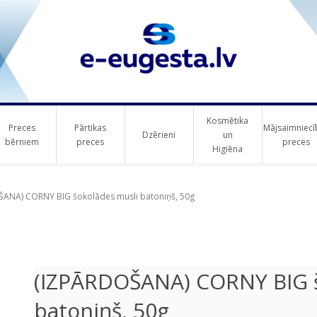
Kosmētika
Preces
Pārtikas
Mājsaimniecī
Dzērieni
un
bērniem
preces
preces
Higiēna
ribute value
ribute value
ANA) CORNY BIG šokolādes musli batoniņš, 50g
(IZPĀRDOŠANA) CORNY BIG š
batoniņš, 50g