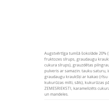
Augstvērtīga tumšā šokolāde 20% (ka
fruktozes sīrups, graudaugu kraukšķi
cukura sīrups), grauzdētas pilngra
pulveris ar samazin. tauku saturu, i
graudaugu kraukšķi ar kakao (rīsu m
kukurūzas milti, sāls), kukurūzas p
ZEMESRIEKSTI, karamelizēts cukura s
un mandeles.