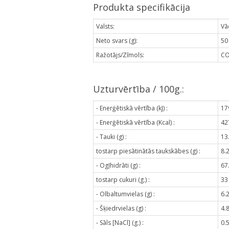
Produkta specifikācija
Valsts:
Vā
Neto svars (g):
50
Ražotājs/Zīmols:
C
Uzturvērtība / 100g.:
- Enerģētiskā vērtība (kJ) :
17
- Enerģētiskā vērtība (Kcal) :
42
- Tauki (g) :
13
tostarp piesātinātās taukskābes (g) :
8.
- Ogļhidrāti (g) :
67
tostarp cukuri (g.) :
33
- Olbaltumvielas (g) :
6.
- Šķiedrvielas (g) :
4.
- Sāls [NaCl] (g.) :
0.