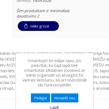
termiņš:
14.09.2026
Šim produktam ir minimālais
daudzums 2
Ielikt grozā
kao masa, cukurs, kakao sviests, emulgators: amonija fosfat
 (KVIEŠU milti, cukurs, kukurūzas milti, rīsu milti, MIEŽU ie
Izmantojot šo mājas lapu, Jūs
udu AUZU pārslas 9%, kakao cepumu gabaliņi 8% (KVIEŠU milt
piekrītat, ka šajā lapā tiek
izmantotas sīkdatnes (cookies) ar
nvertēts cukura sīrups, KVIEŠU ciete, KVIEŠU LIPEKLIS, tapioka
mērķi organizēt un atvieglot šis
ilti, KVIEŠU milti, kakao pulveris ar samazinātu tauku satu
vietnes lietošanu, kā arī nodrošināt
ārslas (kukurūza, sāls, MIEŽU iesala ekstrakts), cukurs, kok
tās funkcionalitāti.
īrups, emulgators: saulespuķu lecitīni, sāls, dabīgs aromati
Pielāgot
Akceptēt visu
Lasīt