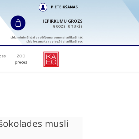
PIETEIKŠANĀS
IEPIRKUMU GROZS
GROZS IR TUKŠS
Līdz minimālajai pasūtījuma summai atlikuši 15€
Līdz bezmaksas piegādei atlikuši 50€
bas
ZOO
preces
okolādes musli