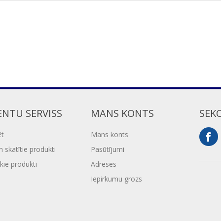
ENTU SERVISS
MANS KONTS
SEK
ēt
Mans konts
 skatītie produkti
Pasūtījumi
kie produkti
Adreses
Iepirkumu grozs