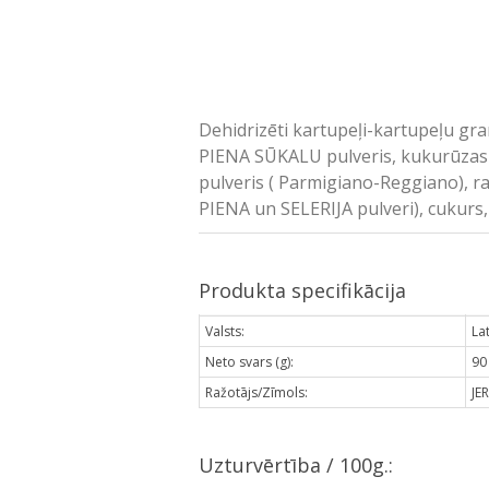
Dehidrizēti kartupeļi-kartupeļu gran
PIENA SŪKALU pulveris, kukurūzas 
pulveris ( Parmigiano-Reggiano), ra
PIENA un SELERIJA pulveri), cukurs, 
Produkta specifikācija
Valsts:
Lat
Neto svars (g):
90
Ražotājs/Zīmols:
JE
Uzturvērtība / 100g.: