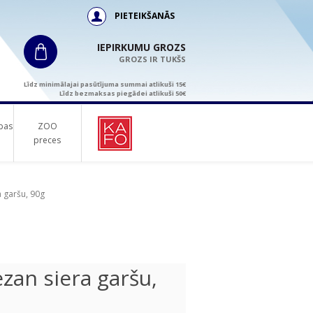
PIETEIKŠANĀS
IEPIRKUMU GROZS
GROZS IR TUKŠS
Līdz minimālajai pasūtījuma summai atlikuši 15€
Līdz bezmaksas piegādei atlikuši 50€
bas
ZOO
preces
a garšu, 90g
zan siera garšu,