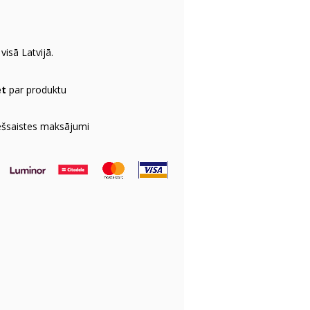
visā Latvijā.
et
par produktu
ešsaistes maksājumi