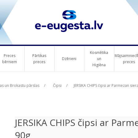
Kosmētika
Preces
Pārtikas
Mājsaimniecī
Dzērieni
un
bērniem
preces
preces
Higiēna
ribute value
ribute value
s un Brokastu pārslas
/
Čipsi
/
JERSIKA CHIPS čipsi ar Parmezan sier
JERSIKA CHIPS čipsi ar Parme
90g