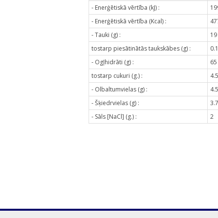
- Enerģētiskā vērtība (kJ) :
19
- Enerģētiskā vērtība (Kcal) :
47
- Tauki (g) :
19
tostarp piesātinātās taukskābes (g) :
0.
- Ogļhidrāti (g) :
65
tostarp cukuri (g.) :
4.
- Olbaltumvielas (g) :
4.
- Šķiedrvielas (g) :
3.
- Sāls [NaCl] (g.) :
2