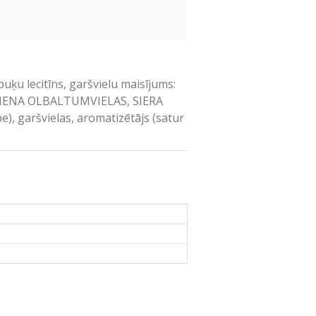
puķu lecitīns, garšvielu maisījums:
, PIENA OLBALTUMVIELAS, SIERA
), garšvielas, aromatizētājs (satur