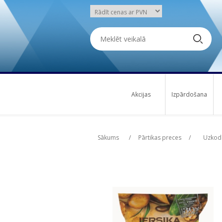
Akcijas
Izpārdošana
Attribute name
Attribute name
Att
Att
Sākums
/
Pārtikas preces
/
Uzkoda