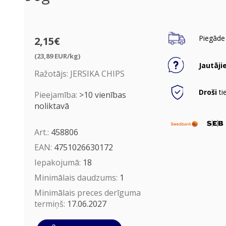
Piegāde 
2,15€
(23,89 EUR/kg)
Jautāji
Ražotājs:
JERSIKA CHIPS
Droši
ti
Pieejamība:
>10 vienības
noliktavā
Art.:
458806
EAN:
4751026630172
Iepakojumā:
18
Minimālais daudzums:
1
Minimālais preces derīguma
termiņš:
17.06.2027