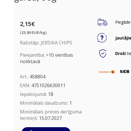
Piegāde 
2,15€
(23,89 EUR/kg)
Jautāji
Ražotājs:
JERSIKA CHIPS
Droši
ti
Pieejamība:
>10 vienības
noliktavā
Art.:
458804
EAN:
4751026630011
Iepakojumā:
18
Minimālais daudzums:
1
Minimālais preces derīguma
termiņš:
15.07.2027