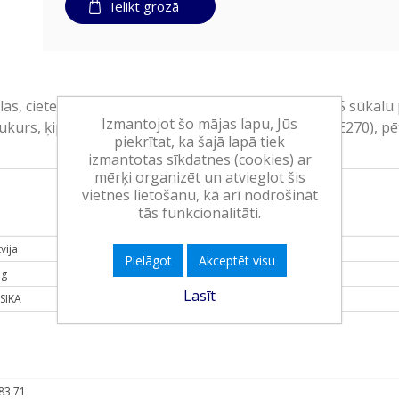
Ielikt grozā
s, ciete, augu eļļa, garšvielu maisījums, sāls, PIENS sūkalu 
Izmantojot šo mājas lapu, Jūs
ukurs, ķiploku pulveris, skābuma regulētājs (E330, E270), pēt
piekrītat, ka šajā lapā tiek
izmantotas sīkdatnes (cookies) ar
mērķi organizēt un atvieglot šis
vietnes lietošanu, kā arī nodrošināt
tās funkcionalitāti.
vija
Pielāgot
Akceptēt visu
 g
Lasīt
RSIKA
83.71