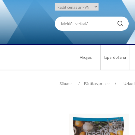
Akcijas
Izpārdošana
Attribute name
Attribute name
Att
Att
Sākums
/
Pārtikas preces
/
Uzkoda