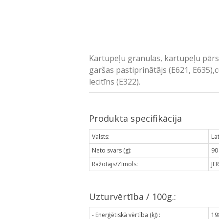
Kartupeļu granulas, kartupeļu pārsla
garšas pastiprinātājs (E621, E635),c
lecitīns (E322).
Produkta specifikācija
Valsts:
Lat
Neto svars (g):
90
Ražotājs/Zīmols:
JE
Uzturvērtība / 100g.:
- Enerģētiskā vērtība (kJ) :
19