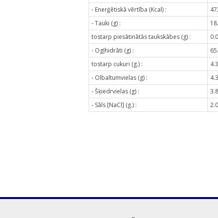
- Enerģētiskā vērtība (Kcal) :
47
- Tauki (g) :
18
tostarp piesātinātās taukskābes (g) :
0.
- Ogļhidrāti (g) :
65
tostarp cukuri (g.) :
4.
- Olbaltumvielas (g) :
4.
- Šķiedrvielas (g) :
3.
- Sāls [NaCl] (g.) :
2.