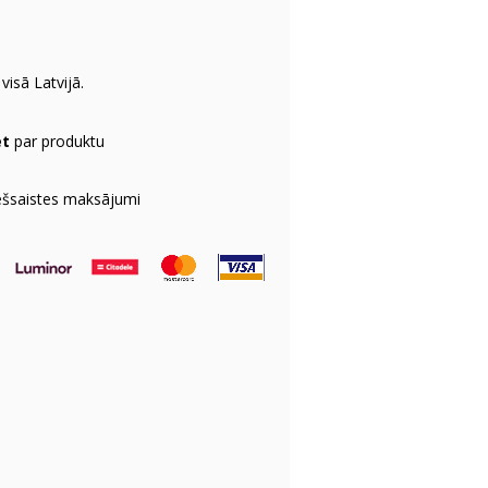
visā Latvijā.
et
par produktu
ešsaistes maksājumi