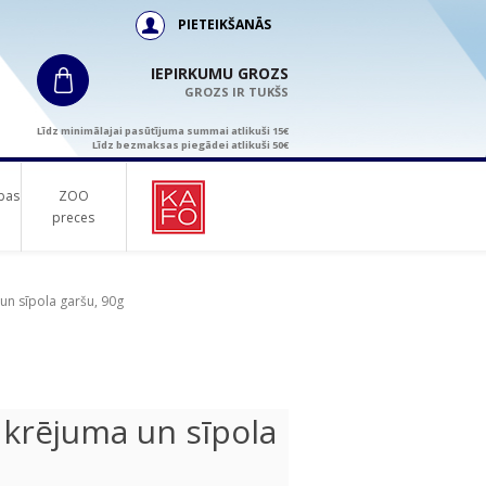
PIETEIKŠANĀS
IEPIRKUMU GROZS
GROZS IR TUKŠS
Līdz minimālajai pasūtījuma summai atlikuši 15€
Līdz bezmaksas piegādei atlikuši 50€
bas
ZOO
preces
 un sīpola garšu, 90g
 krējuma un sīpola