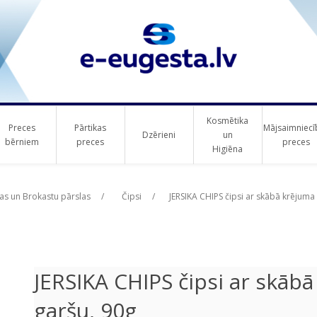
Kosmētika
Preces
Pārtikas
Mājsaimniecī
Dzērieni
un
bērniem
preces
preces
Higiēna
ribute value
ribute value
s un Brokastu pārslas
/
Čipsi
/
JERSIKA CHIPS čipsi ar skābā krējuma
JERSIKA CHIPS čipsi ar skābā
garšu, 90g