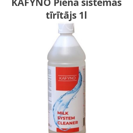
KAFYNO Piena sistēmas
tīrītājs 1l