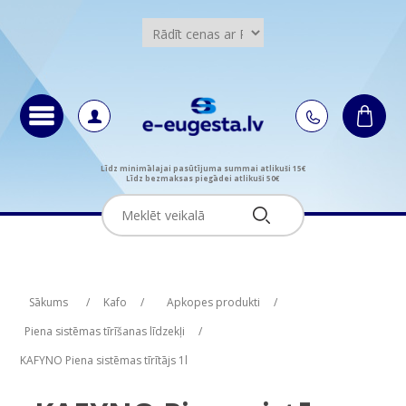
Līdz minimālajai pasūtījuma summai atlikuši 15€
Līdz bezmaksas piegādei atlikuši 50€
Attribute name
Attribute value
Sākums
/
Kafo
/
Apkopes produkti
/
Piena sistēmas tīrīšanas līdzekļi
/
KAFYNO Piena sistēmas tīrītājs 1l