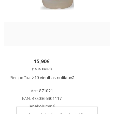
15,90€
(15,90 EUR/l)
Pieejamība:
>10 vienības noliktavā
Art.:
871021
EAN:
4750366301117
Iepakojumā:
6
Minimālais daudzums:
1