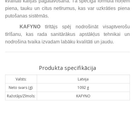
kvalitāti kafijas pagatavošanā. Tā spēcīgā formula noņem
piena, tauku un citus netīrumus, kas var uzkrāties piena
putošanas sistēmās.
KAFYNO
tīrītājs spēj nodrošināt visaptverošu
tīrīšanu, kas rada sanitārākus apstākļus tehnikai un
nodrošina tvaika izvadam labāku kvalitāti un jaudu.
Produkta specifikācija
Valsts:
Latvija
Neto svars (g):
1092 g
Ražotājs/Zīmols:
KAFYNO