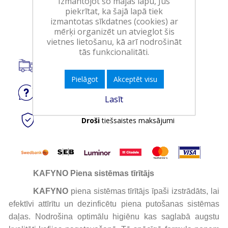
Izmantojot šo mājas lapu, Jūs
piekrītat, ka šajā lapā tiek
izmantotas sīkdatnes (cookies) ar
Ielikt grozā
mērķi organizēt un atvieglot šis
vietnes lietošanu, kā arī nodrošināt
tās funkcionalitāti.
Piegāde visā Latvijā.
Pielāgot
Akceptēt visu
Jautājiet
par produktu
Lasīt
Droši
tiešsaistes maksājumi
KAFYNO Piena sistēmas tīrītājs
KAFYNO
piena sistēmas tīrītājs īpaši izstrādāts, lai
efektīvi attīrītu un dezinficētu piena putošanas sistēmas
daļas. Nodrošina optimālu higiēnu kas saglabā augstu