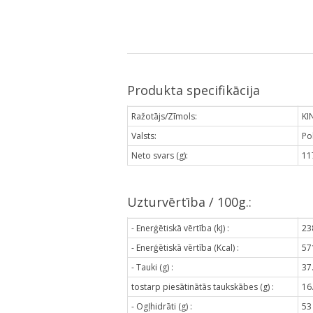
Produkta specifikācija
Ražotājs/Zīmols:
KI
Valsts:
Pol
Neto svars (g):
11
Uzturvērtība / 100g.:
- Enerģētiskā vērtība (kJ) :
23
- Enerģētiskā vērtība (Kcal) :
57
- Tauki (g) :
37
tostarp piesātinātās taukskābes (g) :
16
- Ogļhidrāti (g) :
53