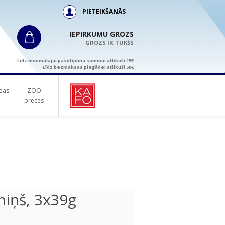
PIETEIKŠANĀS
IEPIRKUMU GROZS
GROZS IR TUKŠS
Līdz minimālajai pasūtījuma summai atlikuši 15€
Līdz bezmaksas piegādei atlikuši 50€
bas
ZOO
preces
iņš, 3x39g