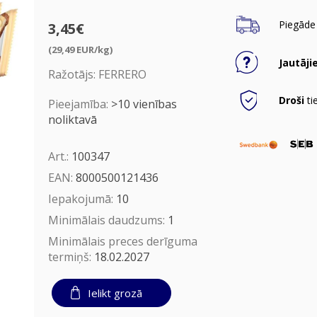
Piegāde 
3,45€
(29,49 EUR/kg)
Jautāji
Ražotājs:
FERRERO
Droši
ti
Pieejamība:
>10 vienības
noliktavā
Art.:
100347
EAN:
8000500121436
Iepakojumā:
10
Minimālais daudzums:
1
Minimālais preces derīguma
termiņš:
18.02.2027
Ielikt grozā