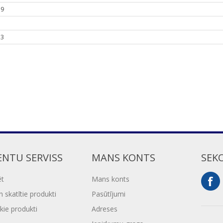
.9
5
33
ENTU SERVISS
MANS KONTS
SEK
ēt
Mans konts
 skatītie produkti
Pasūtījumi
kie produkti
Adreses