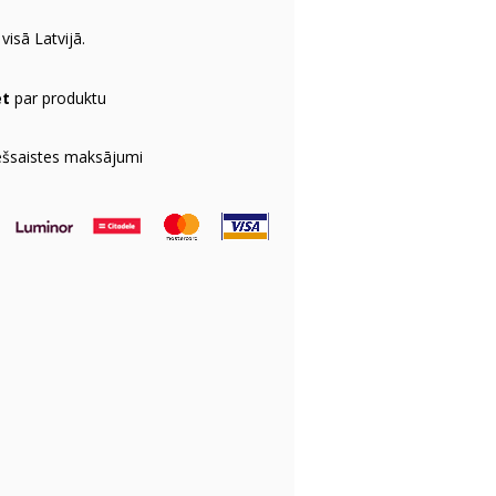
visā Latvijā.
et
par produktu
ešsaistes maksājumi