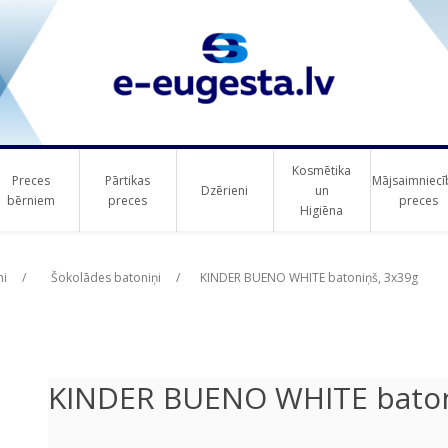
Kosmētika
Preces
Pārtikas
Mājsaimniecī
Dzērieni
un
bērniem
preces
preces
Higiēna
ribute value
ribute value
mi
/
Šokolādes batoniņi
/
KINDER BUENO WHITE batoniņš, 3x39g
KINDER BUENO WHITE baton