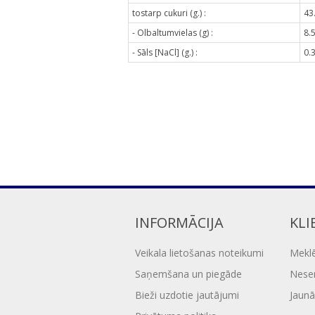
tostarp cukuri (g.) :
43
- Olbaltumvielas (g) :
8.
- Sāls [NaCl] (g.) :
0.
INFORMĀCIJA
KLI
Veikala lietošanas noteikumi
Mekl
Saņemšana un piegāde
Nesen
Bieži uzdotie jautājumi
Jaunā