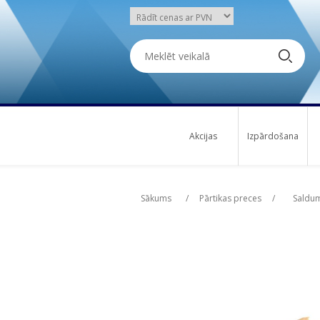
Akcijas
Izpārdošana
Attribute name
Attribute name
Att
Att
Sākums
/
Pārtikas preces
/
Saldu