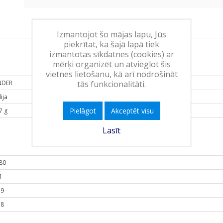
Izmantojot šo mājas lapu, Jūs
piekrītat, ka šajā lapā tiek
izmantotas sīkdatnes (cookies) ar
mērķi organizēt un atvieglot šis
vietnes lietošanu, kā arī nodrošināt
tās funkcionalitāti.
NDER
ija
Pielāgot
Akceptēt visu
7 g
Lasīt
80
1
.9
.8