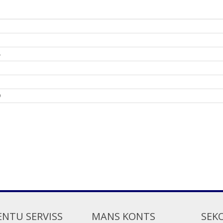
4
5
7
9
ENTU SERVISS
MANS KONTS
SEK