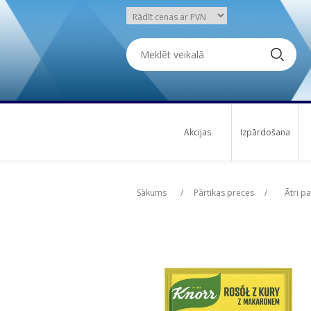
Akcijas
Izpārdošana
Attribute name
Attribute name
Att
Att
Sākums
/
Pārtikas preces
/
Ātri p