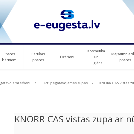
Kosmētika
Preces
Pārtikas
Mājsaimniecī
Dzērieni
un
bērniem
preces
preces
Higiēna
ribute value
ribute value
agatavojami ēdieni
/
Ātri pagatavojamās zupas
/
KNORR CAS vistas z
KNORR CAS vistas zupa ar n