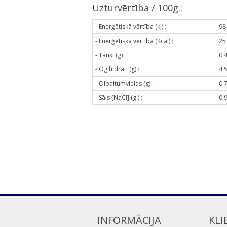
Uzturvērtība / 100g.:
- Enerģētiskā vērtība (kJ) :
98
- Enerģētiskā vērtība (Kcal) :
25
- Tauki (g) :
0.
- Ogļhidrāti (g) :
4.
- Olbaltumvielas (g) :
0.
- Sāls [NaCl] (g.) :
0.
INFORMĀCIJA
KLI