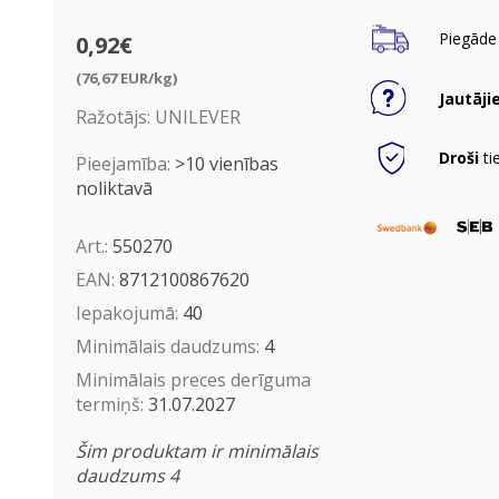
Piegāde 
0,92€
(76,67 EUR/kg)
Jautāji
Ražotājs:
UNILEVER
Droši
ti
Pieejamība:
>10 vienības
noliktavā
Art.:
550270
EAN:
8712100867620
Iepakojumā:
40
Minimālais daudzums:
4
Minimālais preces derīguma
termiņš:
31.07.2027
Šim produktam ir minimālais
daudzums 4