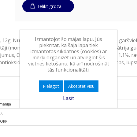
Ielikt grozā
Izmantojot šo mājas lapu, Jūs
2g. Nūdeles 43% (KVIEŠU milti, OLU pulveris, sāls, garšvielu
piekrītat, ka šajā lapā tiek
āji (mono nātrija glutamāts, dinātrija inozināts, dinātrija gu
izmantotas sīkdatnes (cookies) ar
jumus, OLAS), cukurs, pētersīļu saknes, vistas tauki 1.1%, ra
mērķi organizēt un atvieglot šis
 antioksidants (ekstrakti no rozmarīna), pētersīļu lapas, lups
vietnes lietošanu, kā arī nodrošināt
tās funkcionalitāti.
Pielāgot
Akceptēt visu
Lasīt
mānija
 g
ORR