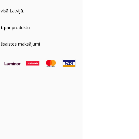
visā Latvijā.
et
par produktu
ešsaistes maksājumi