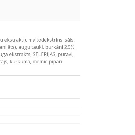
 ekstrakti), maltodekstrīns, sāls,
anilāts), augu tauki, burkāni 2.9%,
uga ekstrakts, SELERIJAS, puravi,
tājs, kurkuma, melnie pipari.