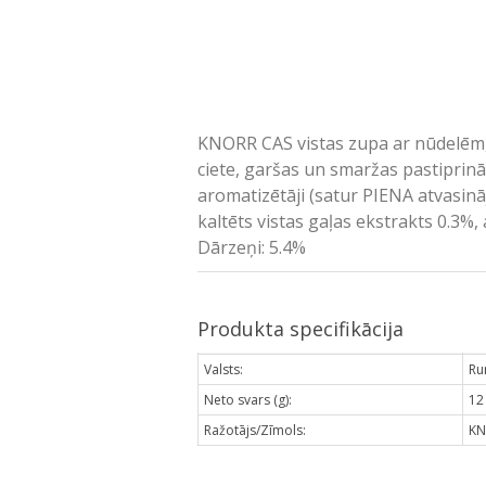
KNORR CAS vistas zupa ar nūdelēm, 1
ciete, garšas un smaržas pastiprināt
aromatizētāji (satur PIENA atvasinā
kaltēts vistas gaļas ekstrakts 0.3%,
Dārzeņi: 5.4%
Produkta specifikācija
Valsts:
Ru
Neto svars (g):
12
Ražotājs/Zīmols:
KN