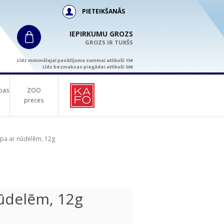
PIETEIKŠANĀS
IEPIRKUMU GROZS
GROZS IR TUKŠS
Līdz minimālajai pasūtījuma summai atlikuši 15€
Līdz bezmaksas piegādei atlikuši 50€
bas
ZOO
preces
upa ar nūdelēm, 12g
ūdelēm, 12g