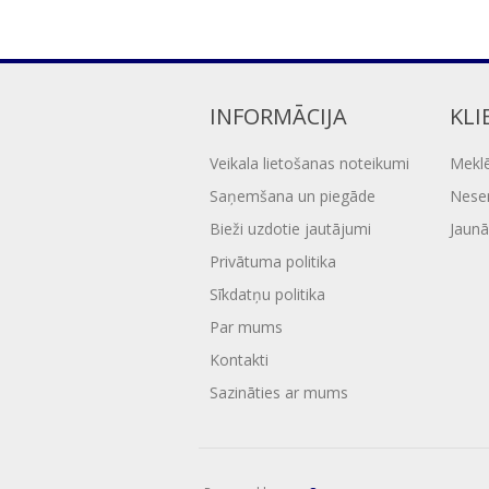
INFORMĀCIJA
KLI
Veikala lietošanas noteikumi
Mekl
Saņemšana un piegāde
Nesen
Bieži uzdotie jautājumi
Jaunā
Privātuma politika
Sīkdatņu politika
Par mums
Kontakti
Sazināties ar mums