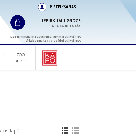
PIETEIKŠANĀS
IEPIRKUMU GROZS
GROZS IR TUKŠS
Līdz minimālajai pasūtījuma summai atlikuši 15€
Līdz bezmaksas piegādei atlikuši 50€
bas
ZOO
preces
tus lapā