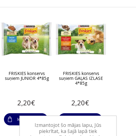
FRISKIES konservs
FRISKIES konservs
suņiem JUNIOR 4*85g
suņiem GAĻAS IZLASE
4*85g
2,20€
2,20€
Ielikt grozā
Ielikt grozā
Izmantojot šo mājas lapu, Jūs
piekrītat, ka šajā lapā tiek