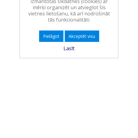
izmantotas sīkdatnes (cookies) ar
mērķi organizēt un atvieglot šis
vietnes lietošanu, kā arī nodrošināt
tās funkcionalitāti.
Pielāgot
Akceptēt visu
Lasīt