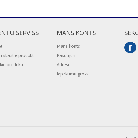
ENTU SERVISS
MANS KONTS
SEK
ēt
Mans konts
 skatītie produkti
Pasūtījumi
kie produkti
Adreses
Iepirkumu grozs