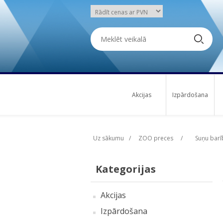
Akcijas
Izpārdošana
Uz sākumu
/
ZOO preces
/
Suņu barī
Kategorijas
Akcijas
Izpārdošana