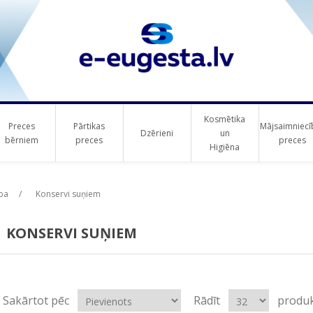
Kosmētika
Preces
Pārtikas
Mājsaimniecī
Dzērieni
un
bērniem
preces
preces
Higiēna
ba
/
Konservi suņiem
KONSERVI SUŅIEM
Sakārtot pēc
Rādīt
produk