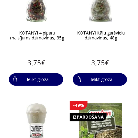
KOTANYI 4 piparu
KOTANYI Itāļu garšvielu
maisījums dzirnaviņas, 35g
dzirnaviņas, 48g
3,75€
3,75€
Ielikt grozā
Ielikt grozā
-49%
IZPĀRDOŠANA