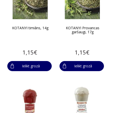
KOTANYI timiāns, 14g
KOTANYI Provancas
garšaugi, 17g
1,15€
1,15€
Ielikt grozā
Ielikt grozā