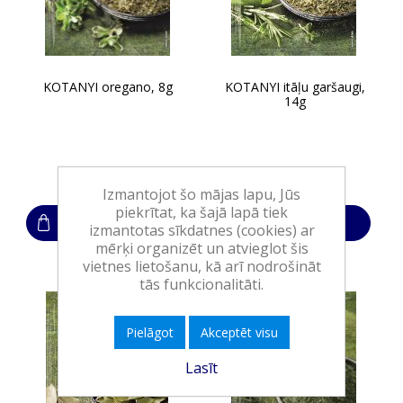
KOTANYI oregano, 8g
KOTANYI itāļu garšaugi,
14g
1,15€
1,15€
Izmantojot šo mājas lapu, Jūs
piekrītat, ka šajā lapā tiek
Ielikt grozā
Ielikt grozā
izmantotas sīkdatnes (cookies) ar
mērķi organizēt un atvieglot šis
vietnes lietošanu, kā arī nodrošināt
tās funkcionalitāti.
Pielāgot
Akceptēt visu
Lasīt