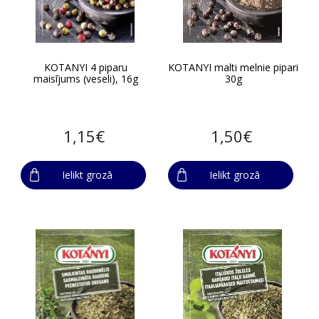
KOTANYI 4 piparu
KOTANYI malti melnie pipari
maisījums (veseli), 16g
30g
1,15€
1,50€
Ielikt grozā
Ielikt grozā