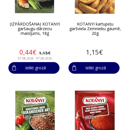
(IZPĀRDOŠANA) KOTANYI
KOTANYI kartupeļu
garšaugu-dārzeņu
garšviela Zemnieku gaumē,
maisījums, 18g
20g
0,44€
1,15€
1,15€
07.08.2026 - 07.08.2026
Ielikt grozā
Ielikt grozā