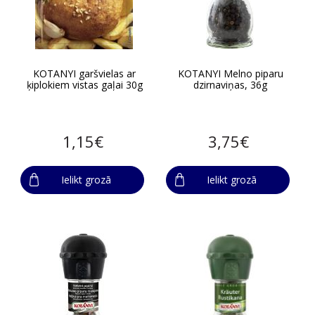
KOTANYI garšvielas ar
KOTANYI Melno piparu
ķiplokiem vistas gaļai 30g
dzirnaviņas, 36g
1,15€
3,75€
Ielikt grozā
Ielikt grozā