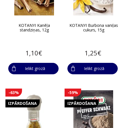
KOTANYI Kanēļa
KOTANYI Burbona vaniļas
standziņas, 12g
cukurs, 15g
1,10€
1,25€
Ielikt grozā
Ielikt grozā
-63%
-59%
IZPĀRDOŠANA
IZPĀRDOŠANA