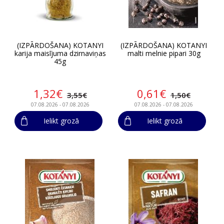
(IZPĀRDOŠANA) KOTANYI
(IZPĀRDOŠANA) KOTANYI
karija maisījuma dzirnaviņas
malti melnie pipari 30g
45g
1,32€
0,61€
3,55€
1,50€
07.08.2026 - 07.08.2026
07.08.2026 - 07.08.2026
Ielikt grozā
Ielikt grozā