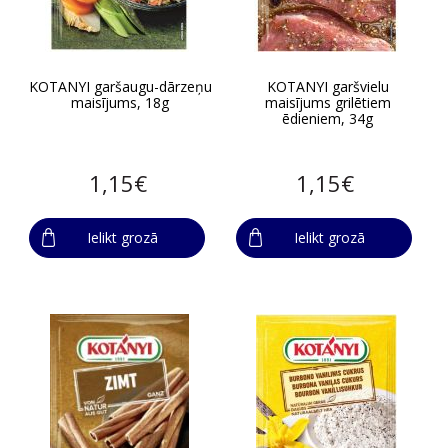
KOTANYI garšaugu-dārzeņu
KOTANYI garšvielu
maisījums, 18g
maisījums grilētiem
ēdieniem, 34g
1,15€
1,15€
Ielikt grozā
Ielikt grozā