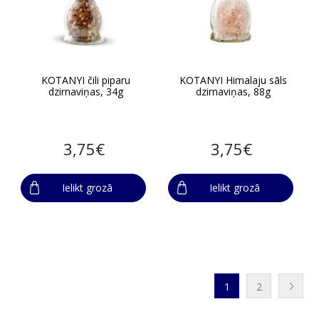
KOTANYI čili piparu
KOTANYI Himalaju sāls
dzirnaviņas, 34g
dzirnaviņas, 88g
3,75€
3,75€
Ielikt grozā
Ielikt grozā
1
2