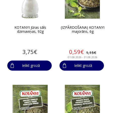
KOTANYI Jūras sāls
(IZPĀRDOŠANA) KOTANYI
dzirnaviņas, 92g
majorāns, 6g
3,75€
0,59€
1,15€
01.08.2026 - 31.08.2026
Ielikt grozā
Ielikt grozā