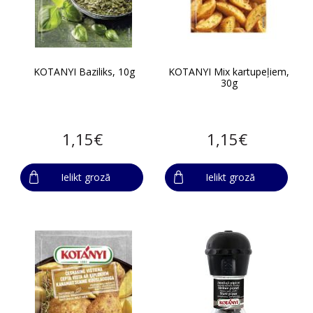
KOTANYI Baziliks, 10g
KOTANYI Mix kartupeļiem,
30g
1,15€
1,15€
Ielikt grozā
Ielikt grozā