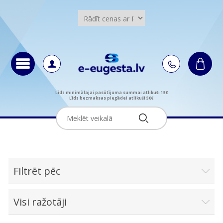
Līdz minimālajai pasūtījuma summai atlikuši 15€
Līdz bezmaksas piegādei atlikuši 50€
Filtrēt pēc
Visi ražotāji