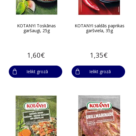
KOTANYI Toskānas
KOTANYI saldās paprikas
garšaugi, 25g
garšviela, 35g
1,60€
1,35€
Ielikt grozā
Ielikt grozā