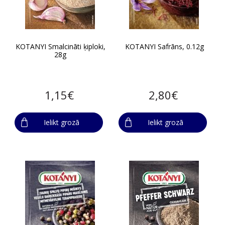
KOTANYI Smalcināti ķiploki,
KOTANYI Safrāns, 0.12g
28g
1,15€
2,80€
Ielikt grozā
Ielikt grozā