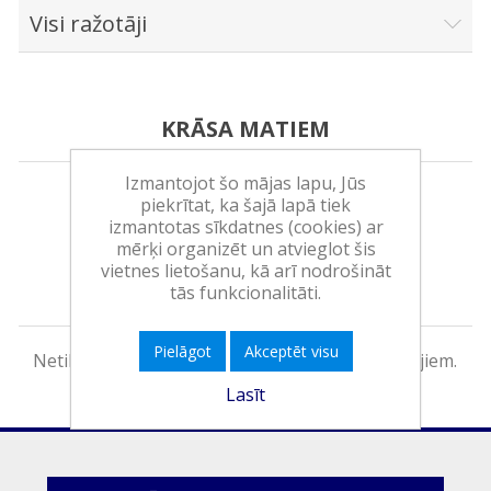
Visi ražotāji
KRĀSA MATIEM
Izmantojot šo mājas lapu, Jūs
piekrītat, ka šajā lapā tiek
izmantotas sīkdatnes (cookies) ar
Sakārtot pēc
mērķi organizēt un atvieglot šis
vietnes lietošanu, kā arī nodrošināt
Rādīt
produktus lapā
tās funkcionalitāti.
Pielāgot
Akceptēt visu
Netika atrasti produkti, kas atbilstu jūsu kritērijiem.
Lasīt