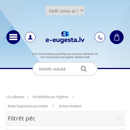
Līdz minimālajai pasūtījuma summai atlikuši 15€
Līdz bezmaksas piegādei atlikuši 50€
Uz sākumu
/
Kosmētika un Higiēna
/
Matu kopšanas produkti
/
Krāsa matiem
Filtrēt pēc