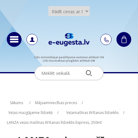
Līdz minimālajai pasūtījuma summai atlikuši 15€
Līdz bezmaksas piegādei atlikuši 50€
Attribute name
Attribute value
Sākums
/
Mājsaimniecības preces
/
Veļas mazgājamie līdzekļi
/
Veļamašīnas tīrīšanas līdzeklis
/
LANZA veļas mašīnas tīrīšanas līdzeklis Express, 250ml