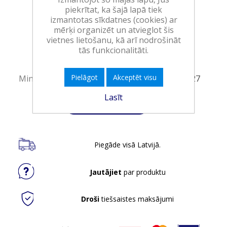
piekrītat, ka šajā lapā tiek
Art.:
256055
izmantotas sīkdatnes (cookies) ar
mērķi organizēt un atvieglot šis
EAN:
5999109521927
vietnes lietošanu, kā arī nodrošināt
Iepakojumā:
6
tās funkcionalitāti.
Minimālais daudzums:
1
Pielāgot
Akceptēt visu
Minimālais preces derīguma termiņš:
31.08.2027
Lasīt
Ielikt grozā
Piegāde visā Latvijā.
Jautājiet
par produktu
Droši
tiešsaistes maksājumi