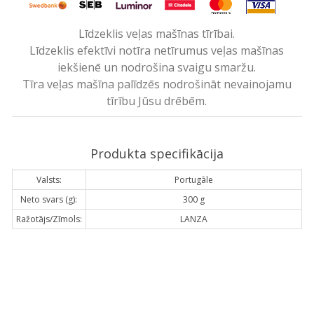
Līdzeklis veļas mašīnas tīrībai.
Līdzeklis efektīvi notīra netīrumus veļas mašīnas
iekšienē un nodrošina svaigu smaržu.
Tīra veļas mašīna palīdzēs nodrošināt nevainojamu
tīrību Jūsu drēbēm.
Produkta specifikācija
Valsts:
Portugāle
Neto svars (g):
300 g
Ražotājs/Zīmols:
LANZA