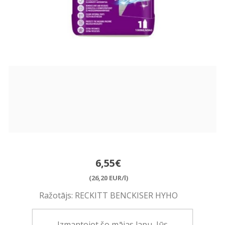
6,55€
(26,20 EUR/l)
Ražotājs:
RECKITT BENCKISER HYHO
Pieejamība:
>10 vienības noliktavā
Izmantojot šo mājas lapu, Jūs