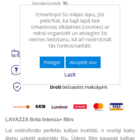
Iepakojumā:
36
Minimālais daudzums:
1
Izmantojot šo mājas lapu, Jūs
piekrītat, ka šajā lapā tiek
izmantotas sīkdatnes (cookies) ar
Ielikt grozā
mērķi organizēt un atvieglot šis
vietnes lietošanu, kā arī nodrošināt
tās funkcionalitāti.
Piegāde visā Latvijā.
Pielāgot
Akceptēt visu
Jautājiet
par produktu
Lasīt
Droši
tiešsaistes maksājumi
LAVAZZA Brita Intenza+ filtrs
Lai nodrošinātu perfektu kafijas kvalitāti, ir svarīgi katru
dienu uzturēt automātu tīru. Ūdens filtrs pasargā kafijas