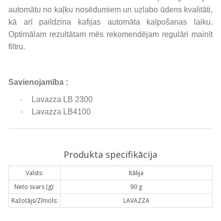
automātu no kaļķu nosēdumiem un uzlabo ūdens kvalitāti,
kā arī paildzina kafijas automāta kalpošanas laiku.
Optimālam rezultātam mēs rekomendējam regulāri mainīt
filtru.
Savienojamība :
·
Lavazza LB 2300
·
Lavazza LB4100
Produkta specifikācija
Valsts:
Itālija
Neto svars (g):
90 g
Ražotājs/Zīmols:
LAVAZZA