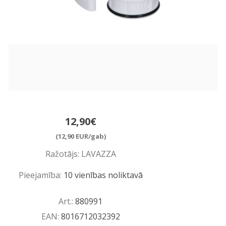
12,90€
(12,90 EUR/gab)
Ražotājs:
LAVAZZA
Pieejamība:
10 vienības noliktavā
Art.:
880991
EAN:
8016712032392