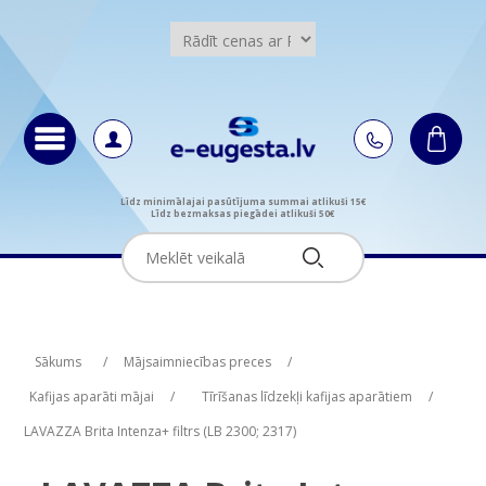
Līdz minimālajai pasūtījuma summai atlikuši 15€
Līdz bezmaksas piegādei atlikuši 50€
Attribute name
Attribute value
Sākums
/
Mājsaimniecības preces
/
Kafijas aparāti mājai
/
Tīrīšanas līdzekļi kafijas aparātiem
/
LAVAZZA Brita Intenza+ filtrs (LB 2300; 2317)