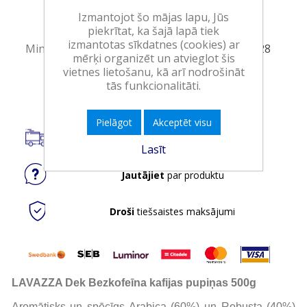
Iepakojumā:
12
Izmantojot šo mājas lapu, Jūs
Minimālais daudzums:
1
piekrītat, ka šajā lapā tiek
izmantotas sīkdatnes (cookies) ar
Minimālais preces derīguma termiņš:
30.04.2028
mērķi organizēt un atvieglot šis
vietnes lietošanu, kā arī nodrošināt
Ielikt grozā
tās funkcionalitāti.
Pielāgot
Akceptēt visu
Piegāde visā Latvijā.
Lasīt
Jautājiet
par produktu
Droši
tiešsaistes maksājumi
LAVAZZA Dek Bezkofeīna kafijas pupiņas 500g
Aromātisks un spēcīgs Arabica (60%) un Robusta (40%)