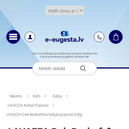
Līdz minimālajai pasūtījuma summai atlikuši 15€
Līdz bezmaksas piegādei atlikuši 50€
Attribute name
Attribute value
Sākums
/
Kafo
/
Kafija
/
LAVAZZA Kafijas Pupiņas
/
LAVAZZA Dek Bezkofeīna kafijas pupiņas 500g