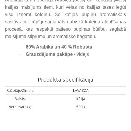
kafijas maisījums tiem, kuri vēlas no kafijas tases iegūt
visu izņemt kofeīnu. Šo kafijas pupiņu aromātiskais
sastāvs tiek rūpīgi saglabāts dabiskā kofeīna atdalīšanas
procesā, kas respektē patieso pupiņas būtību, saglabā
maisījuma stiprumu un aromātisko bagātību.
·
60% Arabika un 40 % Robusta
·
Grauzdējuma pakāpe -
vidējs
Produkta specifikācija
Ražotājs/Zīmols:
LAVAZZA
Valsts:
Itālija
Neto svars (g):
500 g