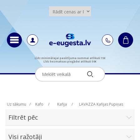
Līdz minimālajai pasūtījuma summai atlikuši 15€
Līdz bezmaksas piegādei atlikuši 50€
Uz sākumu
/
Kafo
/
Kafija
/
LAVAZZA Kafijas Pupiņas
Filtrēt pēc
Visi ražotāji