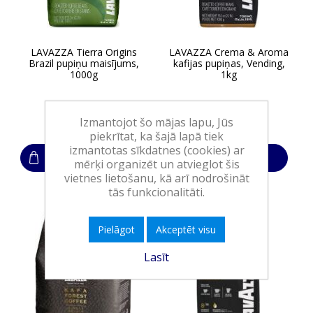
LAVAZZA Tierra Origins
LAVAZZA Crema & Aroma
Brazil pupiņu maisījums,
kafijas pupiņas, Vending,
1000g
1kg
43,00€
28,00€
Izmantojot šo mājas lapu, Jūs
piekrītat, ka šajā lapā tiek
izmantotas sīkdatnes (cookies) ar
Ielikt grozā
Ielikt grozā
mērķi organizēt un atvieglot šis
vietnes lietošanu, kā arī nodrošināt
tās funkcionalitāti.
Pielāgot
Akceptēt visu
Lasīt