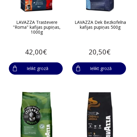
LAVAZZA Trastevere
LAVAZZA Dek Bezkofeīna
"Roma" kafijas pupiņas,
kafijas pupiņas 500g
1000g
42,00€
20,50€
Ielikt grozā
Ielikt grozā