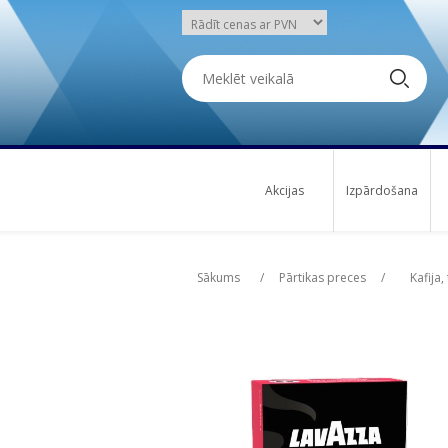
Akcijas
Izpārdošana
Attribute name
Att
Sākums
/
Pārtikas preces
/
Kafija,