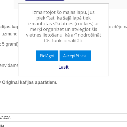
Izmantojot šo mājas lapu, Jūs
piekrītat, ka šajā lapā tiek
izmantotas sīkdatnes (cookies) ar
ijas kapsulas.
Saldena un sabalansēta garša, ar grauzdējuma
mērķi organizēt un atvieglot šis
un uzmundrinošu aromātu.
vietnes lietošanu, kā arī nodrošināt
tās funkcionalitāti.
x 5 grami)
Pielāgot
Akceptēt visu
ienvidamerika
Lasīt
riginal kafijas aparātiem.
VAZZA
lija