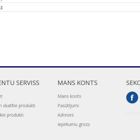
 g
ENTU SERVISS
MANS KONTS
SEK
ēt
Mans konts
 skatītie produkti
Pasūtījumi
kie produkti
Adreses
Iepirkumu grozs