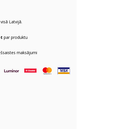
visā Latvijā.
et
par produktu
ešsaistes maksājumi