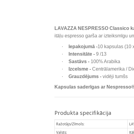
LAVAZZA NESPRESSO Classico kaf
itāļu espresso garša ar izteiksmīgu 
·
Iepakojumā -
10 kapsulas (10 
·
Intensitāte -
9 /13
·
Sastāvs -
100% Arabika
·
Izcelsme -
Centrālamerika / D
·
Grauzdējums -
vidēji tumšs
Kapsulas saderīgas ar Nespresso® O
Produkta specifikācija
Ražotājs/Zīmols:
LA
Valsts:
Itā