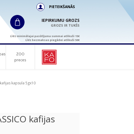
PIETEIKŠANĀS
IEPIRKUMU GROZS
GROZS IR TUKŠS
Līdz minimālajai pasūtījuma summai atlikuši 15€
Līdz bezmaksas piegādei atlikuši 50€
bas
ZOO
preces
afijas kapsula 5gx10
SICO kafijas