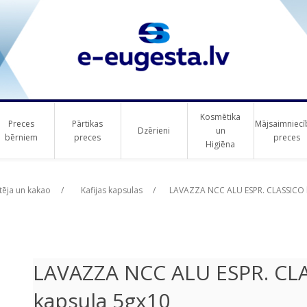
Kosmētika
Preces
Pārtikas
Mājsaimniecī
Dzērieni
un
bērniem
preces
preces
Higiēna
ribute value
 tēja un kakao
/
Kafijas kapsulas
/
LAVAZZA NCC ALU ESPR. CLASSICO k
LAVAZZA NCC ALU ESPR. CLAS
kapsula 5gx10