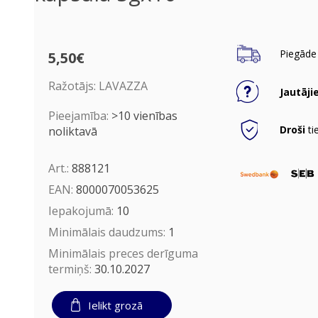
Piegāde 
5,50€
Ražotājs:
LAVAZZA
Jautāji
Pieejamība:
>10 vienības
Droši
ti
noliktavā
Art.:
888121
EAN:
8000070053625
Iepakojumā:
10
Minimālais daudzums:
1
Minimālais preces derīguma
termiņš:
30.10.2027
Ielikt grozā