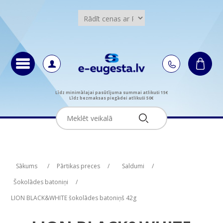
Līdz minimālajai pasūtījuma summai atlikuši 15€
Līdz bezmaksas piegādei atlikuši 50€
Attribute name
Attribute name
Attribute value
Attribute value
Sākums
/
Pārtikas preces
/
Saldumi
/
Šokolādes batoniņi
/
LION BLACK&WHITE šokolādes batoniņš 42g