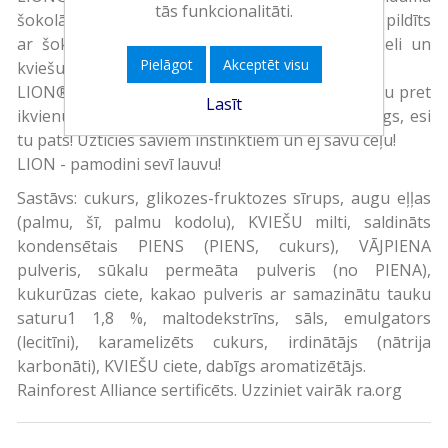
tās funkcionalitāti.
šokolādes batoniņš. Tas ir vafeļu batoniņš, kas pildīts
ar šokolādes kēksiņa garšas pildījumu, karameli un
Pielāgot
Akceptēt visu
kviešu pārslām un pārklāts ar balto glazūru.
LION® BlackWhite svin drosmi, atšķirību un cieņu pret
Lasīt
ikvienu, kurš turas pie sava lēmuma. Esi drosmīgs, esi
tu pats! Uzticies saviem instinktiem un ej savu ceļu!
LION - pamodini sevī lauvu!
Sastāvs: cukurs, glikozes-fruktozes sīrups, augu eļļas
(palmu, šī, palmu kodolu), KVIEŠU milti, saldināts
kondensētais PIENS (PIENS, cukurs), VĀJPIENA
pulveris, sūkalu permeāta pulveris (no PIENA),
kukurūzas ciete, kakao pulveris ar samazinātu tauku
saturu1 1,8 %, maltodekstrīns, sāls, emulgators
(lecitīni), karamelizēts cukurs, irdinātājs (nātrija
karbonāti), KVIEŠU ciete, dabīgs aromatizētājs.
Rainforest Alliance sertificēts. Uzziniet vairāk ra.org