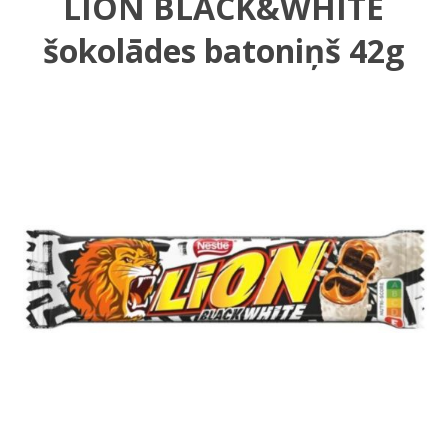
LION BLACK&WHITE
šokolādes batoniņš 42g