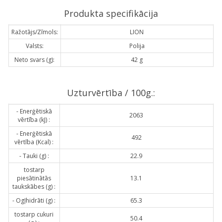
Produkta specifikācija
Ražotājs/Zīmols:
LION
Valsts:
Polija
Neto svars (g):
42 g
Uzturvērtība / 100g.:
- Enerģētiskā
2063
vērtība (kJ) :
- Enerģētiskā
492
vērtība (Kcal) :
- Tauki (g) :
22.9
tostarp
piesātinātās
13.1
taukskābes (g) :
- Ogļhidrāti (g) :
65.3
tostarp cukuri
50.4