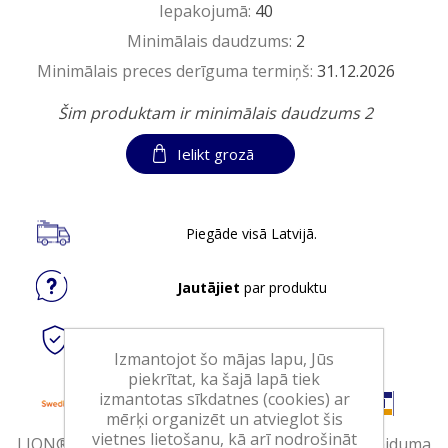
Iepakojumā:
40
Minimālais daudzums:
2
Minimālais preces derīguma termiņš:
31.12.2026
Šim produktam ir minimālais daudzums 2
Ielikt grozā
Piegāde visā Latvijā.
Jautājiet
par produktu
Droši
tiešsaistes maksājumi
Izmantojot šo mājas lapu, Jūs
piekrītat, ka šajā lapā tiek
izmantotas sīkdatnes (cookies) ar
mērķi organizēt un atvieglot šis
vietnes lietošanu, kā arī nodrošināt
LION® BlackWhite - jauns ierobežota izlaiduma