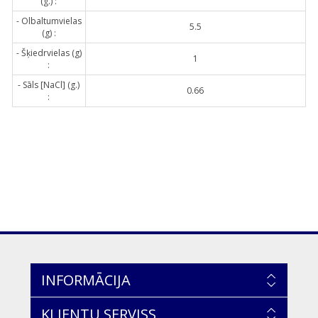
(g.) :
- Olbaltumvielas
5.5
(g) :
- Šķiedrvielas (g)
1
:
- Sāls [NaCl] (g.)
0.66
:
INFORMĀCIJA
KLIENTU SERVISS