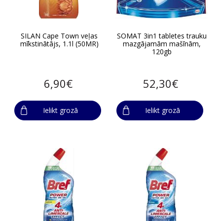
SILAN Cape Town veļas
SOMAT 3in1 tabletes trauku
mīkstinātājs, 1.1l (50MR)
mazgājamām mašīnām,
120gb
6,90€
52,30€
Ielikt grozā
Ielikt grozā