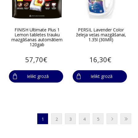
FINISH Ultimate Plus 1
PERSIL Lavender Color
Lemon tabletes trauku
želeja veļas mazgāšanai,
mazgāšanas automātiem
1.35l (30MR)
120gab
57,70€
16,30€
Ielikt grozā
Ielikt grozā
1
2
3
4
5