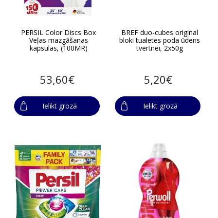
PERSIL Color Discs Box
BREF duo-cubes original
Veļas mazgāšanas
bloki tualetes poda ūdens
kapsulas, (100MR)
tvertnei, 2x50g
53,60€
5,20€
Ielikt grozā
Ielikt grozā