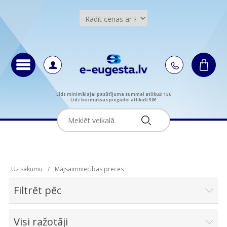
Līdz minimālajai pasūtījuma summai atlikuši 15€
Līdz bezmaksas piegādei atlikuši 50€
Uz sākumu
/
Mājsaimniecības preces
Filtrēt pēc
Visi ražotāji