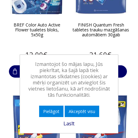
BREF Color Auto Active
FINISH Quantum Fresh
Flower tualetes bloks,
tabletes trauku mazgāšanas
5x50g
automātiem 30gab
12,00€
21,60€
Izmantojot šo mājas lapu, Jūs
piekrītat, ka šajā lapā tiek
Ielikt grozā
Ielikt grozā
izmantotas sīkdatnes (cookies) ar
mērķi organizēt un atvieglot šis
vietnes lietošanu, kā arī nodrošināt
tās funkcionalitāti.
Pielāgot
Akceptēt visu
Lasīt