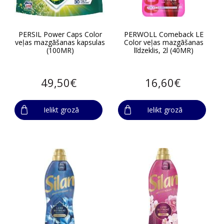
PERSIL Power Caps Color
PERWOLL Comeback LE
veļas mazgāšanas kapsulas
Color veļas mazgāšanas
(100MR)
līdzeklis, 2l (40MR)
49,50€
16,60€
Ielikt grozā
Ielikt grozā