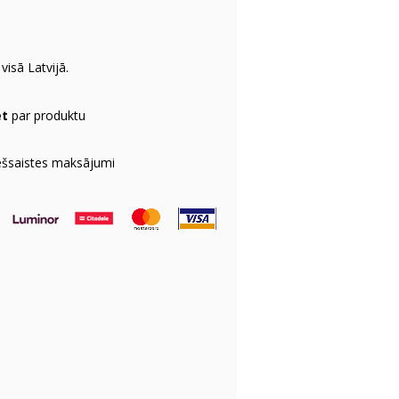
visā Latvijā.
et
par produktu
ešsaistes maksājumi