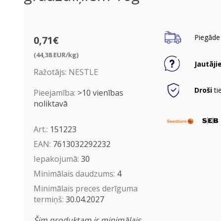
Piegāde 
0,71€
(44,38 EUR/kg)
Jautāji
Ražotājs:
NESTLE
Droši
ti
Pieejamība:
>10 vienības
noliktavā
Art.:
151223
EAN:
7613032292232
Iepakojumā:
30
Minimālais daudzums:
4
Minimālais preces derīguma
termiņš:
30.04.2027
Šim produktam ir minimālais