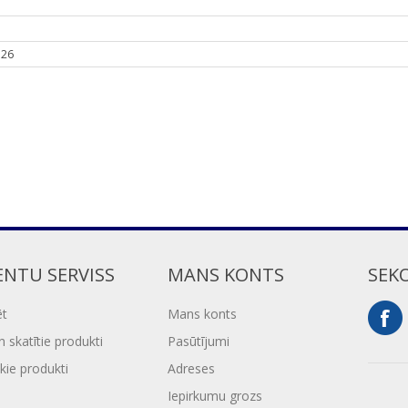
.26
ENTU SERVISS
MANS KONTS
SEK
ēt
Mans konts
 skatītie produkti
Pasūtījumi
kie produkti
Adreses
Iepirkumu grozs