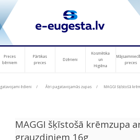
Kosmētika
Preces
Pārtikas
Mājsaimniecī
Dzērieni
un
bērniem
preces
preces
Higiēna
ribute value
ribute value
agatavojami ēdieni
/
Ātri pagatavojamās zupas
/
MAGGI šķīstošā krēm
MAGGI šķīstošā krēmzupa ar
grauzdiņiem 16g