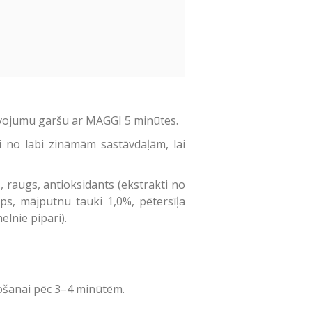
dzīvojumu garšu ar MAGGI 5 minūtes.
i no labi zināmām sastāvdaļām, lai
, raugs, antioksidants (ekstrakti no
rups, mājputnu tauki 1,0%, pētersīļa
elnie pipari).
tošanai pēc 3–4 minūtēm.