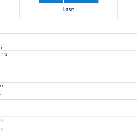
Lasīt
ija
 g
GGI
33
4
1
.9
.9