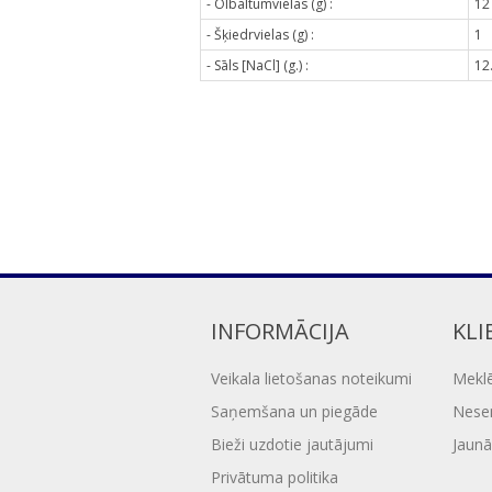
- Olbaltumvielas (g) :
12
- Šķiedrvielas (g) :
1
- Sāls [NaCl] (g.) :
12
INFORMĀCIJA
KLI
Veikala lietošanas noteikumi
Mekl
Saņemšana un piegāde
Nesen
Bieži uzdotie jautājumi
Jaunā
Privātuma politika