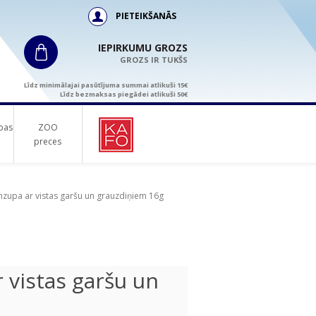
PIETEIKŠANĀS
IEPIRKUMU GROZS
GROZS IR TUKŠS
Līdz minimālajai pasūtījuma summai atlikuši 15€
Līdz bezmaksas piegādei atlikuši 50€
bas
ZOO
preces
zupa ar vistas garšu un grauzdiņiem 16g
 vistas garšu un