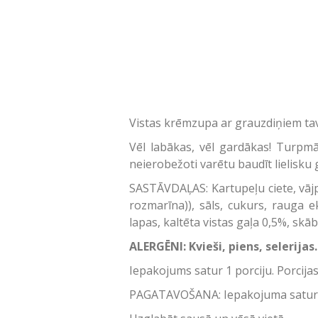
Vistas krēmzupa ar grauzdiņiem tavā
Vēl labākas, vēl gardākas! Turpmā
neierobežoti varētu baudīt lielisku 
SASTĀVDAĻAS: Kartupeļu ciete, vājpi
rozmarīna)), sāls, cukurs, rauga ek
lapas, kaltēta vistas gaļa 0,5%, skā
ALERGĒNI: Kvieši, piens, selerijas
Iepakojums satur 1 porciju. Porcija
PAGATAVOŠANA: Iepakojuma saturu ap