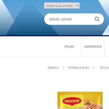
Akcijas
Izpārdošana
Attribute name
Attribute name
Att
Att
Sākums
/
Pārtikas preces
/
Ātri p