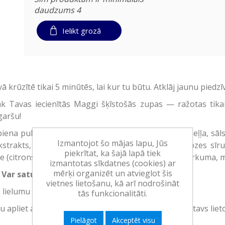
daudzums 4
Ielikt grozā
 krūzītē tikai 5 minūtēs, lai kur tu būtu. Atklāj jaunu pie
k Tavas iecienītās Maggi šķīstošās zupas — ražotas tika
garšu!
ena pulveris, grauzdiņi 18,7% (kviešu milti, palmu eļļa, sāls
Izmantojot šo mājas lapu, Jūs
strakts, aromatizētāji (ar selerijām), sausais glikozes sī
piekrītat, ka šajā lapā tiek
be (citronskābe), kaltēti burkāni 0,4%, garšvielas (kurkuma, m
izmantotas sīkdatnes (cookies) ar
mērķi organizēt un atvieglot šis
. Var saturēt olas, soju un sinepes.
vietnes lietošanu, kā arī nodrošināt
s lielumu piemērojiet atbilstoši bērna vecumam.
tās funkcionalitāti.
liet ar 200 ml vāroša ūdens, kārtīgi samaisīt. Gatavs lie
Pielāgot
Akceptēt visu