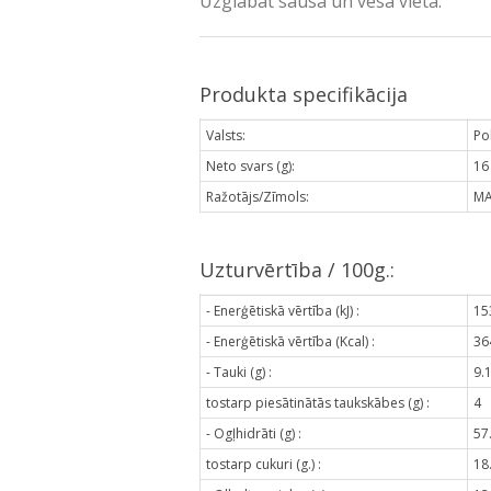
Uzglabāt sausā un vēsā vietā.
Produkta specifikācija
Valsts:
Pol
Neto svars (g):
16
Ražotājs/Zīmols:
MA
Uzturvērtība / 100g.:
- Enerģētiskā vērtība (kJ) :
15
- Enerģētiskā vērtība (Kcal) :
36
- Tauki (g) :
9.
tostarp piesātinātās taukskābes (g) :
4
- Ogļhidrāti (g) :
57
tostarp cukuri (g.) :
18