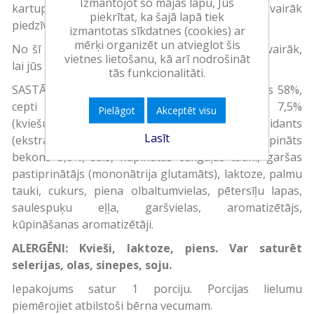
Izmantojot šo mājas lapu, Jūs
kartupeļu garšu, lai kur jūs atrastos. Atklājiet vēl vairāk
piekrītat, ka šajā lapā tiek
piedzīvojumu gaumi ar MAGGI 5minūtēm.
izmantotas sīkdatnes (cookies) ar
mērķi organizēt un atvieglot šis
No šī brīža jūsu iecienītākais produkts ir vēl jo vairāk,
vietnes lietošanu, kā arī nodrošināt
lai jūs varētu izbaudīt īpašo garšu ilgāk!
tās funkcionalitāti.
SASTĀVDAĻAS: Kaltēti dārzeņi (kartupeļu pārslas 58%,
cepti sīpoli, sīpoli), maltodekstrīns, grauzdiņi 7,5%
Pielāgot
Akceptēt visu
(kviešu milti, palmu eļļa, sāls, raugs, antioksidants
Lasīt
(ekstrakti no rozmarīna)), palmu eļļa, kaltēts kūpināts
bekons 3,8%, sāls, kūpinātas cūkgaļas tauki, garšas
pastiprinātājs (mononātrija glutamāts), laktoze, palmu
tauki, cukurs, piena olbaltumvielas, pētersīļu lapas,
saulespuķu eļļa, garšvielas, aromatizētājs,
kūpināšanas aromatizētāji.
ALERGĒNI: Kvieši, laktoze, piens. Var saturēt
selerijas, olas, sinepes, soju.
Iepakojums satur 1 porciju. Porcijas lielumu
piemērojiet atbilstoši bērna vecumam.