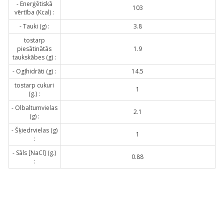
- Enerģētiskā
103
vērtība (Kcal) :
- Tauki (g) :
3.8
tostarp
piesātinātās
1.9
taukskābes (g) :
- Ogļhidrāti (g) :
14.5
tostarp cukuri
1
(g.) :
- Olbaltumvielas
2.1
(g) :
- Šķiedrvielas (g)
1
:
- Sāls [NaCl] (g.)
0.88
: