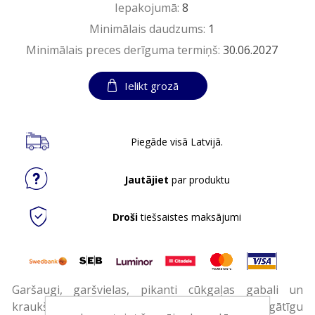
Iepakojumā:
8
Minimālais daudzums:
1
Minimālais preces derīguma termiņš:
30.06.2027
Ielikt grozā
Piegāde visā Latvijā.
Jautājiet
par produktu
Droši
tiešsaistes maksājumi
Garšaugi, garšvielas, pikanti cūkgaļas gabali un
kraukšķīgs grauzdiņš ļaus jums baudīt bagātīgu