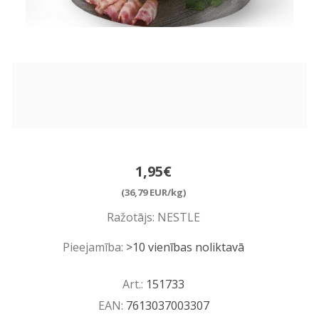
1,95€
(36,79 EUR/kg)
Ražotājs:
NESTLE
Pieejamība:
>10 vienības noliktavā
Art.:
151733
EAN:
7613037003307