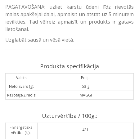
PAGATAVOŠANA: uzliet karstu ūdeni līdz rievotās
malas apakšējai daļai, apmaisīt un atstāt uz 5 minūtēm
ievilkties. Tad vēlreiz apmaisīt un produkts ir gatavs
lietošanai.
Uzglabāt sausā un vēsā vietā.
Produkta specifikācija
Valsts:
Polija
Neto svars (g):
53 g
Ražotājs/Zīmols:
MAGGI
Uzturvērtība / 100g.:
- Enerģētiskā
431
vērtība (kJ) :