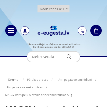
Līdz minimālajai pasūtījuma summai atlikuši 15€
Līdz bezmaksas piegādei atlikuši 50€
Attribute name
Attribute name
Attribute value
Attribute value
Sākums
/
Pārtikas preces
/
Ātri pagatavojami ēdieni
/
Ātri pagatavojamās putras
/
MAGGI kartupeļu biezenis ar bekonu trauciņā 53g