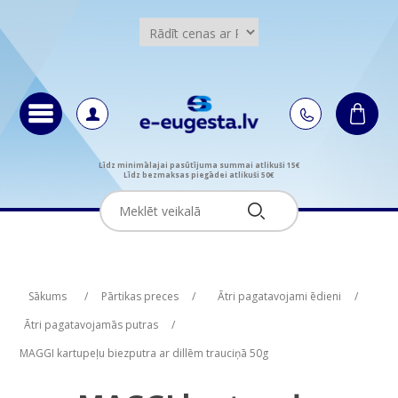
Līdz minimālajai pasūtījuma summai atlikuši 15€
Līdz bezmaksas piegādei atlikuši 50€
Attribute name
Attribute name
Attribute value
Attribute value
Sākums
/
Pārtikas preces
/
Ātri pagatavojami ēdieni
/
Ātri pagatavojamās putras
/
MAGGI kartupeļu biezputra ar dillēm trauciņā 50g