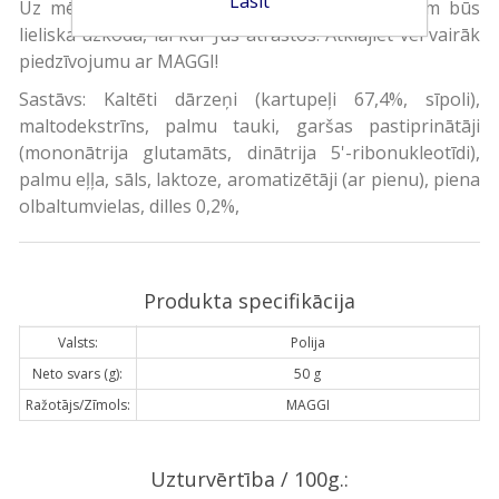
Lasīt
Uz mēles kūstošā kartupeļu biezputra ar dillēm būs
lieliska uzkoda, lai kur Jūs atrastos. Atklājiet vēl vairāk
piedzīvojumu ar MAGGI!
Sastāvs: Kaltēti dārzeņi (kartupeļi 67,4%, sīpoli),
maltodekstrīns, palmu tauki, garšas pastiprinātāji
(mononātrija glutamāts, dinātrija 5'-ribonukleotīdi),
palmu eļļa, sāls, laktoze, aromatizētāji (ar pienu), piena
olbaltumvielas, dilles 0,2%,
Produkta specifikācija
Valsts:
Polija
Neto svars (g):
50 g
Ražotājs/Zīmols:
MAGGI
Uzturvērtība / 100g.: