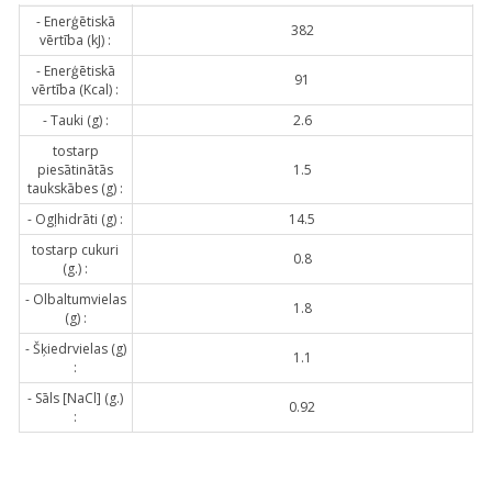
- Enerģētiskā
382
vērtība (kJ) :
- Enerģētiskā
91
vērtība (Kcal) :
- Tauki (g) :
2.6
tostarp
piesātinātās
1.5
taukskābes (g) :
- Ogļhidrāti (g) :
14.5
tostarp cukuri
0.8
(g.) :
- Olbaltumvielas
1.8
(g) :
- Šķiedrvielas (g)
1.1
:
- Sāls [NaCl] (g.)
0.92
: