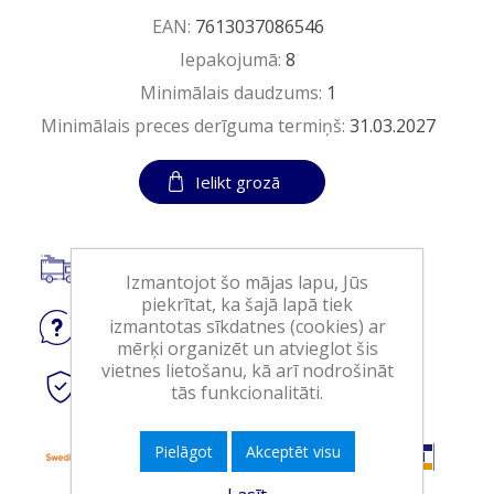
EAN:
7613037086546
Iepakojumā:
8
Minimālais daudzums:
1
Minimālais preces derīguma termiņš:
31.03.2027
Ielikt grozā
Piegāde visā Latvijā.
Izmantojot šo mājas lapu, Jūs
piekrītat, ka šajā lapā tiek
izmantotas sīkdatnes (cookies) ar
Jautājiet
par produktu
mērķi organizēt un atvieglot šis
vietnes lietošanu, kā arī nodrošināt
Droši
tiešsaistes maksājumi
tās funkcionalitāti.
Pielāgot
Akceptēt visu