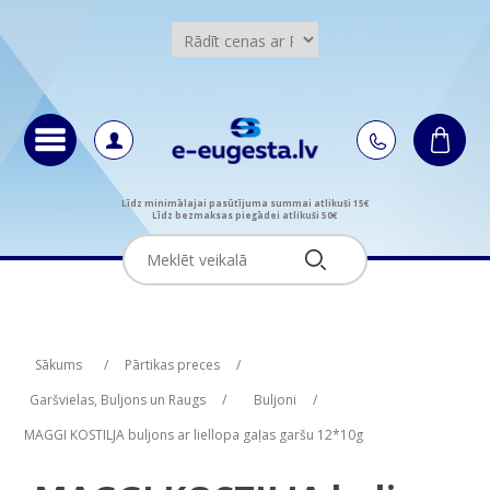
Līdz minimālajai pasūtījuma summai atlikuši 15€
Līdz bezmaksas piegādei atlikuši 50€
Attribute name
Attribute name
Attribute value
Attribute value
Sākums
/
Pārtikas preces
/
Garšvielas, Buljons un Raugs
/
Buljoni
/
MAGGI KOSTILJA buljons ar liellopa gaļas garšu 12*10g