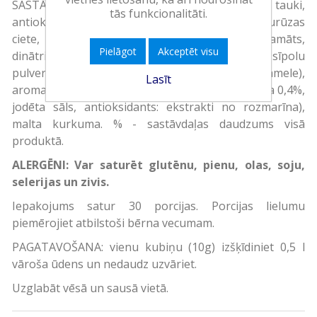
SASTĀVDAĻAS: Jodēta sāls, palmu tauki (palmu tauki,
tās funkcionalitāti.
antioksidants: ekstrakti no rozmarīna), kukurūzas
ciete, garšas pastiprinātāji (mononātrija glutamāts,
Pielāgot
Akceptēt visu
dinātrija5'-ribonukleotīdi), cukurs, kaltētu sīpolu
pulveris, krāsa (amonija sulfīta karamele),
Lasīt
aromatizētāji, liellopu gaļas pulveris (liellopu gaļa 0,4%,
jodēta sāls, antioksidants: ekstrakti no rozmarīna),
malta kurkuma. % - sastāvdaļas daudzums visā
produktā.
ALERGĒNI: Var saturēt glutēnu, pienu, olas, soju,
selerijas un zivis.
Iepakojums satur 30 porcijas. Porcijas lielumu
piemērojiet atbilstoši bērna vecumam.
PAGATAVOŠANA: vienu kubiņu (10g) izšķīdiniet 0,5 l
vāroša ūdens un nedaudz uzvāriet.
Uzglabāt vēsā un sausā vietā.