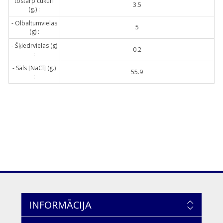
tostarp cukuri
3.5
(g.) :
- Olbaltumvielas
5
(g) :
- Šķiedrvielas (g)
0.2
:
- Sāls [NaCl] (g.)
55.9
:
INFORMĀCIJA