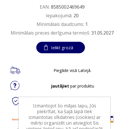
EAN:
8585002469649
Iepakojumā:
20
Minimālais daudzums:
1
Minimālais preces derīguma termiņš:
31.05.2027
Ielikt grozā
Piegāde visā Latvijā.
Jautājiet
par produktu
Droši
tiešsaistes maksājumi
Izmantojot šo mājas lapu, Jūs
piekrītat, ka šajā lapā tiek
izmantotas sīkdatnes (cookies) ar
mērķi organizēt un atvieglot šis
vietnes lietošanu, kā arī nodrošināt