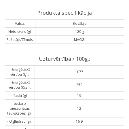
Produkta specifikācija
Valsts:
Slovākija
Neto svars (g):
120 g
Ražotājs/Zīmols:
MAGGI
Uzturvērtība / 100g.:
- Enerģētiskā
1077
vērtība (kJ) :
- Enerģētiskā
259
vērtība (Kcal) :
- Tauki (g) :
19
tostarp
piesātinātās
12
taukskābes (g) :
- Ogļhidrāti (g) :
16.9