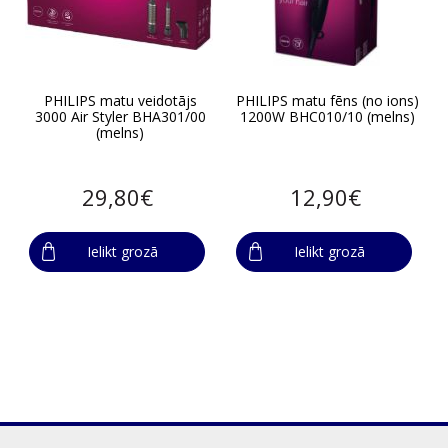
PHILIPS matu veidotājs
PHILIPS matu fēns (no ions)
3000 Air Styler BHA301/00
1200W BHC010/10 (melns)
(melns)
29,80€
12,90€
Ielikt grozā
Ielikt grozā