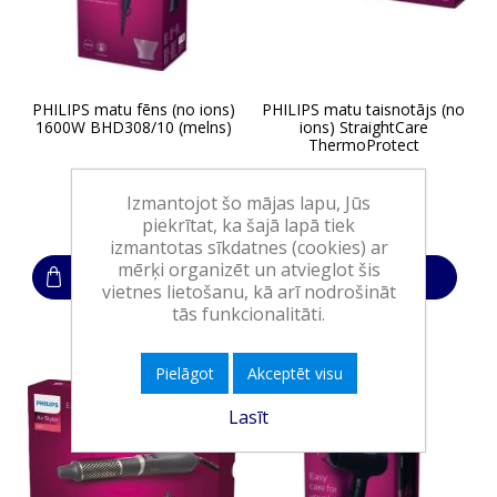
PHILIPS matu fēns (no ions)
PHILIPS matu taisnotājs (no
1600W BHD308/10 (melns)
ions) StraightCare
ThermoProtect
Izmantojot šo mājas lapu, Jūs
20,90€
24,90€
piekrītat, ka šajā lapā tiek
izmantotas sīkdatnes (cookies) ar
mērķi organizēt un atvieglot šis
Ielikt grozā
Ielikt grozā
vietnes lietošanu, kā arī nodrošināt
tās funkcionalitāti.
Pielāgot
Akceptēt visu
Lasīt