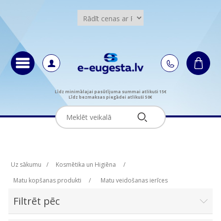
Līdz minimālajai pasūtījuma summai atlikuši 15€
Līdz bezmaksas piegādei atlikuši 50€
Uz sākumu
/
Kosmētika un Higiēna
/
Matu kopšanas produkti
/
Matu veidošanas ierīces
Filtrēt pēc