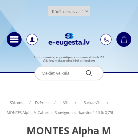
Līdz minimālajai pasūtījuma summai atlikuši 15€
Līdz bezmaksas piegādei atlikuši 50€
Attribute name
Attribute value
Sākums
/
Dzērieni
/
Vīns
/
Sarkanvīns
/
MONTES Alpha M Cabernet Sauvignon sarkanvīns 14.5% 0,75l
MONTES Alpha M