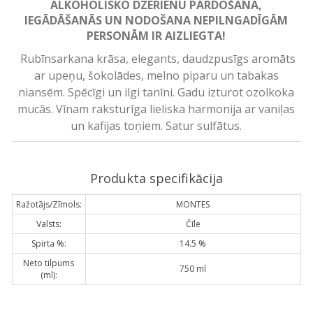
ALKOHOLISKO DZĒRIENU PĀRDOŠANA,
IEGĀDĀŠANĀS UN NODOŠANA NEPILNGADĪGĀM
PERSONĀM IR AIZLIEGTA!
Rubīnsarkana krāsa, elegants, daudzpusīgs aromāts
ar upeņu, šokolādes, melno piparu un tabakas
niansēm. Spēcīgi un ilgi tanīni. Gadu izturot ozolkoka
mucās. Vīnam raksturīga lieliska harmonija ar vaniļas
un kafijas toņiem. Satur sulfātus.
Produkta specifikācija
Ražotājs/Zīmols:
MONTES
Valsts:
Čīle
Spirta %:
14.5 %
Neto tilpums
750 ml
(ml):