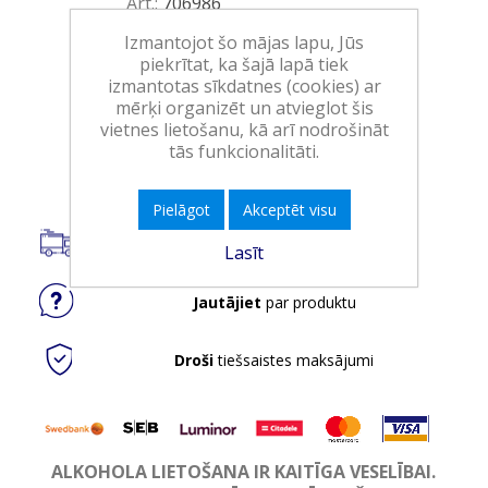
Art.:
706986
EAN:
7804303271609
Izmantojot šo mājas lapu, Jūs
piekrītat, ka šajā lapā tiek
Iepakojumā:
6
izmantotas sīkdatnes (cookies) ar
Minimālais daudzums:
1
mērķi organizēt un atvieglot šis
vietnes lietošanu, kā arī nodrošināt
tās funkcionalitāti.
Ielikt grozā
Pielāgot
Akceptēt visu
Piegāde visā Latvijā.
Lasīt
Jautājiet
par produktu
Droši
tiešsaistes maksājumi
ALKOHOLA LIETOŠANA IR KAITĪGA VESELĪBAI.