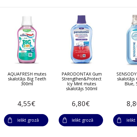
AQUAFRESH mutes
PARODONTAX Gum
SENSODY
skalotājs Big Teeth
Strengthen&Protect
skalotājs
300ml
Icy Mint mutes
Blue,
skalotājs 500ml
4,55€
6,80€
8,
Ielikt grozā
Ielikt grozā
Ielik