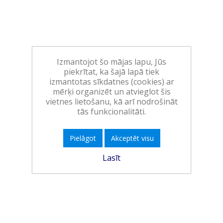
Izmantojot šo mājas lapu, Jūs
piekrītat, ka šajā lapā tiek
izmantotas sīkdatnes (cookies) ar
mērķi organizēt un atvieglot šis
vietnes lietošanu, kā arī nodrošināt
tās funkcionalitāti.
Pielāgot
Akceptēt visu
Lasīt