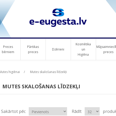
Kosmētika
Preces
Pārtikas
Mājsaimniecī
Dzērieni
un
bērniem
preces
preces
Higiēna
Mutes higiēnai
/
Mutes skalošanas līdzekļi
MUTES SKALOŠANAS LĪDZEKĻI
Sakārtot pēc
Rādīt
produk