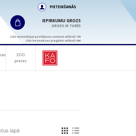
PIETEIKŠANĀS
IEPIRKUMU GROZS
GROZS IR TUKŠS
Līdz minimālajai pasūtījuma summai atlikuši 15€
Līdz bezmaksas piegādei atlikuši 50€
bas
ZOO
preces
tus lapā