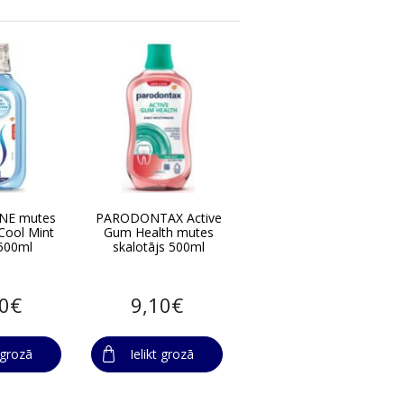
NE mutes
PARODONTAX Active
 Cool Mint
Gum Health mutes
 500ml
skalotājs 500ml
80€
9,10€
t grozā
Ielikt grozā