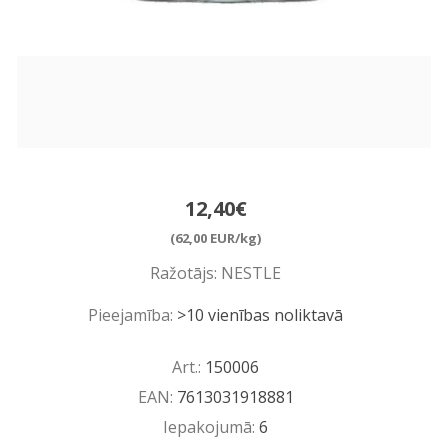
12,40€
(62,00 EUR/kg)
Ražotājs:
NESTLE
Pieejamība:
>10 vienības noliktavā
Art.:
150006
EAN:
7613031918881
Iepakojumā:
6