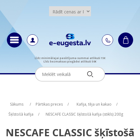
Līdz minimālajai pasūtījuma summai atlikuši 15€
Līdz bezmaksas piegādei atlikuši 50€
Attribute name
Attribute name
Attribute value
Attribute value
Sākums
/
Pārtikas preces
/
Kafija, tēja un kakao
/
Šķīstošā kafija
/
NESCAFE CLASSIC šķīstošā kafija (stikls) 200g
NESCAFE CLASSIC šķīstošā