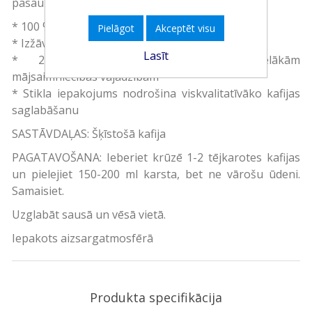
pasaulē, ko viegli atradīsiet jebkurā valstī!
* 100 % šķīstošā kafija granulās
Pielāgot
Akceptēt visu
* Izžāvēta karsējot
Lasīt
* 200 g iepakojums paredzēts lielākām
mājsaimniecības vajadzībām
* Stikla iepakojums nodrošina viskvalitatīvāko kafijas
saglabāšanu
SASTĀVDAĻAS: Šķīstošā kafija
PAGATAVOŠANA: Ieberiet krūzē 1-2 tējkarotes kafijas
un pielejiet 150-200 ml karsta, bet ne vārošu ūdeni.
Samaisiet.
Uzglabāt sausā un vēsā vietā.
Iepakots aizsargatmosfērā
Produkta specifikācija