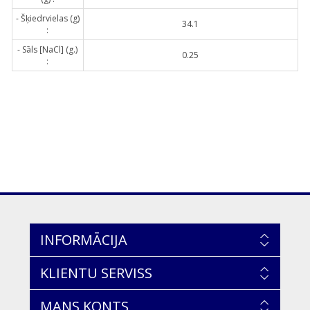
- Šķiedrvielas (g)
34.1
:
- Sāls [NaCl] (g.)
0.25
:
INFORMĀCIJA
KLIENTU SERVISS
MANS KONTS