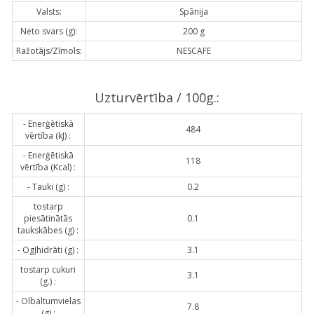
Valsts:
Spānija
Neto svars (g):
200 g
Ražotājs/Zīmols:
NESCAFE
Uzturvērtība / 100g.:
- Enerģētiskā
484
vērtība (kJ) :
- Enerģētiskā
118
vērtība (Kcal) :
- Tauki (g) :
0.2
tostarp
piesātinātās
0.1
taukskābes (g) :
- Ogļhidrāti (g) :
3.1
tostarp cukuri
3.1
(g.) :
- Olbaltumvielas
7.8
(g) :