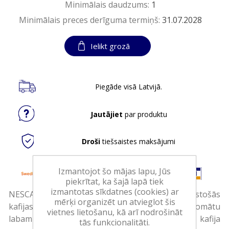
Minimālais daudzums:
1
Minimālais preces derīguma termiņš:
31.07.2028
Ielikt grozā
Piegāde visā Latvijā.
Jautājiet
par produktu
Droši
tiešsaistes maksājumi
Izmantojot šo mājas lapu, Jūs
piekrītat, ka šajā lapā tiek
izmantotas sīkdatnes (cookies) ar
NESCAFÉ Classic — krūze NESCAFÉ Classic šķīstošās
mērķi organizēt un atvieglot šis
kafijas ar stipru, izteiksmīgu garšu un vilinošu aromātu
vietnes lietošanu, kā arī nodrošināt
labam dienas sākumam. Šī ir visiecienītākā kafija
tās funkcionalitāti.