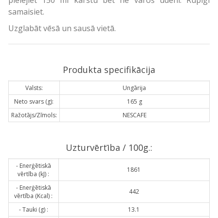
samaisiet.
Uzglabāt vēsā un sausā vietā.
Produkta specifikācija
Valsts:
Ungārija
Neto svars (g):
165 g
Ražotājs/Zīmols:
NESCAFE
Uzturvērtība / 100g.:
- Enerģētiskā
1861
vērtība (kJ) :
- Enerģētiskā
442
vērtība (Kcal) :
- Tauki (g) :
13.1