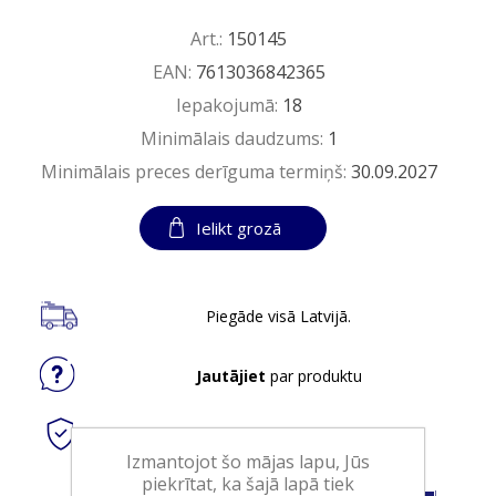
Art.:
150145
EAN:
7613036842365
Iepakojumā:
18
Minimālais daudzums:
1
Minimālais preces derīguma termiņš:
30.09.2027
Ielikt grozā
Piegāde visā Latvijā.
Jautājiet
par produktu
Droši
tiešsaistes maksājumi
Izmantojot šo mājas lapu, Jūs
piekrītat, ka šajā lapā tiek