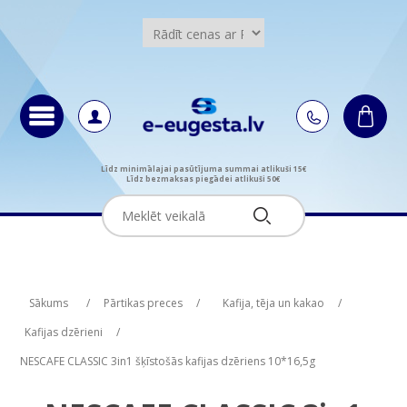
Līdz minimālajai pasūtījuma summai atlikuši 15€
Līdz bezmaksas piegādei atlikuši 50€
Attribute name
Attribute name
Attribute value
Attribute value
Sākums
/
Pārtikas preces
/
Kafija, tēja un kakao
/
Kafijas dzērieni
/
NESCAFE CLASSIC 3in1 šķīstošās kafijas dzēriens 10*16,5g