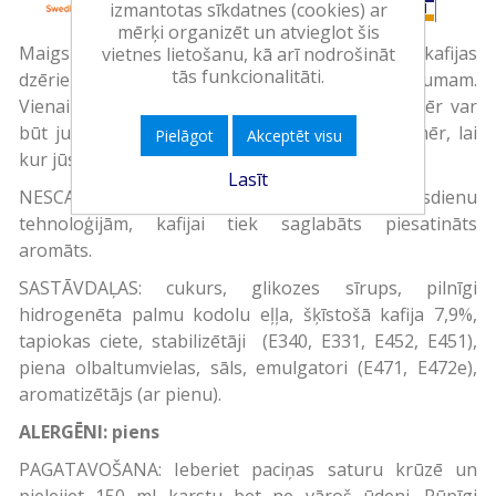
izmantotas sīkdatnes (cookies) ar
mērķi organizēt un atvieglot šis
Maigs un sabalansēts NESCAFÉ 3in1 Classic kafijas
vietnes lietošanu, kā arī nodrošināt
tās funkcionalitāti.
dzēriens — lieliska izvēle labam dienas sākumam.
Vienai krūzei paredzēts ērts iepakojums vienmēr var
būt jums līdzās. Baudiet kafijas dzērienu vienmēr, lai
Pielāgot
Akceptēt visu
kur jūs būtu.
Lasīt
NESCAFÉ 3in1 Classic – pateicoties mūsdienu
tehnoloģijām, kafijai tiek saglabāts piesatināts
aromāts.
SASTĀVDAĻAS: cukurs, glikozes sīrups, pilnīgi
hidrogenēta palmu kodolu eļļa, šķīstošā kafija 7,9%,
tapiokas ciete, stabilizētāji (E340, E331, E452, E451),
piena olbaltumvielas, sāls, emulgatori (E471, E472e),
aromatizētājs (ar pienu).
ALERGĒNI: piens
PAGATAVOŠANA: Ieberiet paciņas saturu krūzē un
pielejiet 150 ml karstu bet ne vāroš ūdeni. Rūpīgi