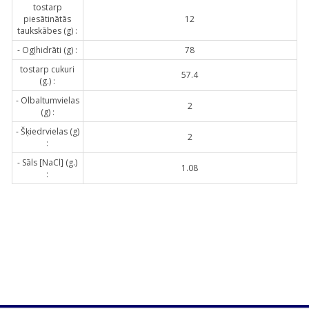
tostarp
piesātinātās
12
taukskābes (g) :
- Ogļhidrāti (g) :
78
tostarp cukuri
57.4
(g.) :
- Olbaltumvielas
2
(g) :
- Šķiedrvielas (g)
2
:
- Sāls [NaCl] (g.)
1.08
: