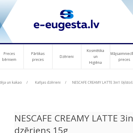
Kosmētika
Preces
Pārtikas
Mājsaimniecī
Dzērieni
un
bērniem
preces
preces
Higiēna
ribute value
ribute value
 tēja un kakao
/
Kafijas dzērieni
/
NESCAFE CREAMY LATTE 3in1 šķīstošā
NESCAFE CREAMY LATTE 3in1 
dzēriens 15g