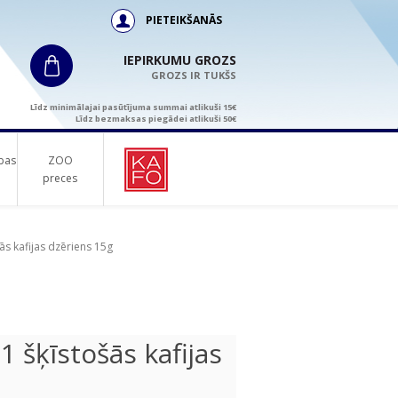
PIETEIKŠANĀS
IEPIRKUMU GROZS
GROZS IR TUKŠS
Līdz minimālajai pasūtījuma summai atlikuši 15€
Līdz bezmaksas piegādei atlikuši 50€
bas
ZOO
preces
s kafijas dzēriens 15g
šķīstošās kafijas