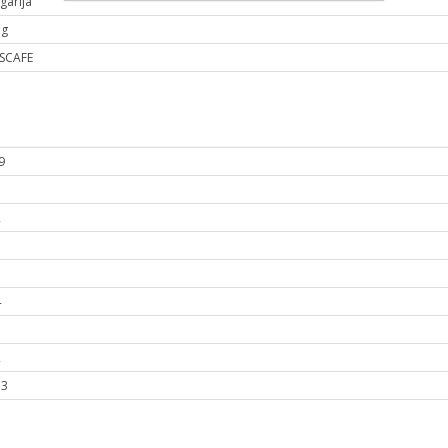
gārija
 g
SCAFE
9
2
1
4
3
2
13