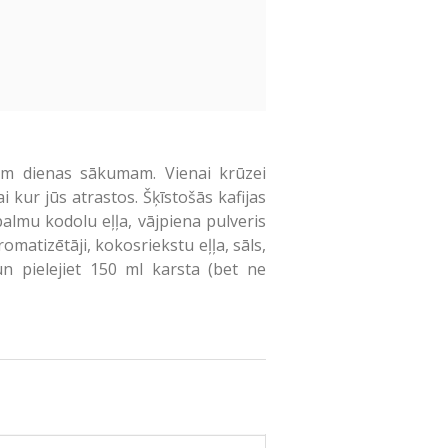
am dienas sākumam. Vienai krūzei
 kur jūs atrastos. Šķīstošās kafijas
palmu kodolu eļļa, vājpiena pulveris
romatizētāji, kokosriekstu eļļa, sāls,
un pielejiet 150 ml karsta (bet ne