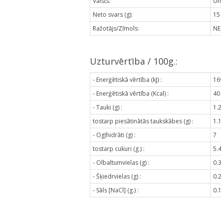
Valsts:
Un
Neto svars (g):
15
Ražotājs/Zīmols:
NE
Uzturvērtība / 100g.:
- Enerģētiskā vērtība (kJ) :
16
- Enerģētiskā vērtība (Kcal) :
40
- Tauki (g) :
1.
tostarp piesātinātās taukskābes (g) :
1.
- Ogļhidrāti (g) :
7
tostarp cukuri (g.) :
5.
- Olbaltumvielas (g) :
0.
- Šķiedrvielas (g) :
0.
- Sāls [NaCl] (g.) :
0.