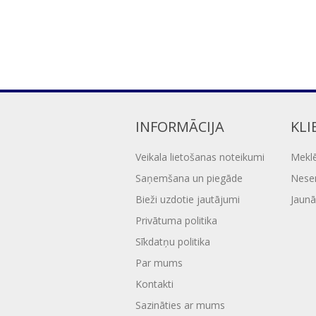
INFORMĀCIJA
KLI
Veikala lietošanas noteikumi
Mekl
Saņemšana un piegāde
Nesen
Bieži uzdotie jautājumi
Jaunā
Privātuma politika
Sīkdatņu politika
Par mums
Kontakti
Sazināties ar mums