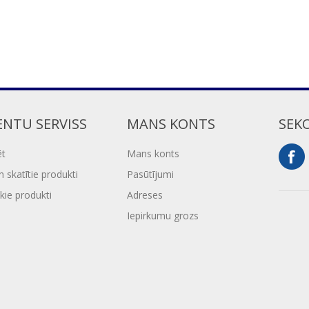
ENTU SERVISS
MANS KONTS
SEK
ēt
Mans konts
 skatītie produkti
Pasūtījumi
kie produkti
Adreses
Iepirkumu grozs