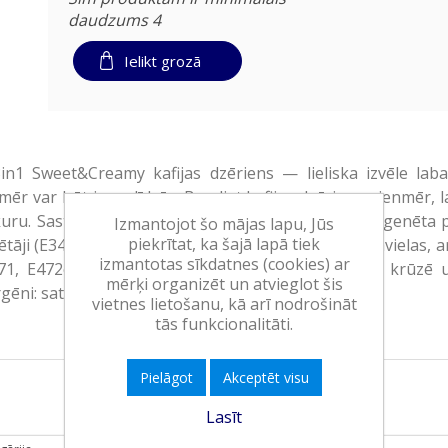
daudzums 4
Ielikt grozā
n1 Sweet&Creamy kafijas dzēriens — lieliska izvēle lab
ēr var būt jums līdzās. Baudiet kafijas dzērienu vienmēr, lai
uru. Sastāvs: cukurs, glikozes sīrups, pilnīgi hidrogenēta 
Izmantojot šo mājas lapu, Jūs
piekrītat, ka šajā lapā tiek
zētāji (E340, E331, E452, E339, E451), PIENA olbaltumvielas, a
izmantotas sīkdatnes (cookies) ar
471, E472e).Pagatavošana: paciņas saturu ieberiet krūzē 
mērķi organizēt un atvieglot šis
gēni: satur pienu.
vietnes lietošanu, kā arī nodrošināt
tās funkcionalitāti.
Pielāgot
Akceptēt visu
Lasīt