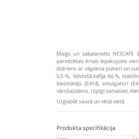
Maigs un sabalansēts NESCAFE 3i
paredzētais ērtais iepakojums vienm
dzēriens ar vājpiena pulveri un cuk
5,5 %, šķīstošā kafija 4,6 %, stabili
biezinātājs (E414), emulgatori (E
vāroša)ūdens, rūpīgi samaisiet. Aler
Uzglabāt sausā un vēsā vietā.
Produkta specifikācija