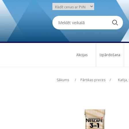
Akcijas
Izpārdošana
Attribute name
Attribute name
Att
Att
Sākums
/
Pārtikas preces
/
Kafija,