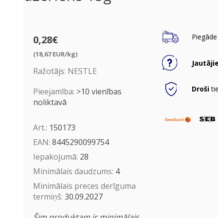
Piegāde 
0,28€
(18,67 EUR/kg)
Jautāji
Ražotājs:
NESTLE
Droši
ti
Pieejamība:
>10 vienības
noliktavā
Art.:
150173
EAN:
8445290099754
Iepakojumā:
28
Minimālais daudzums:
4
Minimālais preces derīguma
termiņš:
30.09.2027
Šim produktam ir minimālais