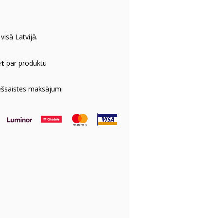
visā Latvijā.
et
par produktu
ešsaistes maksājumi