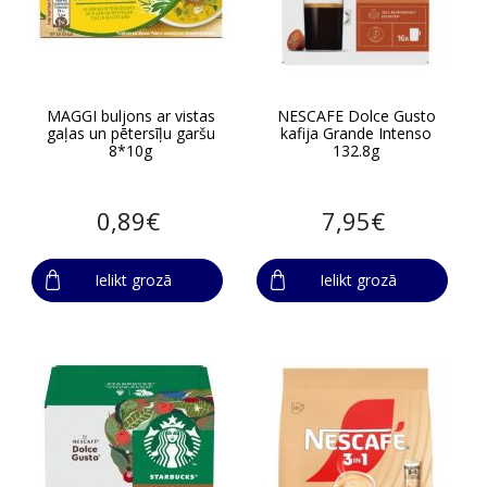
MAGGI buljons ar vistas
NESCAFE Dolce Gusto
gaļas un pētersīļu garšu
kafija Grande Intenso
8*10g
132.8g
0,89€
7,95€
Ielikt grozā
Ielikt grozā