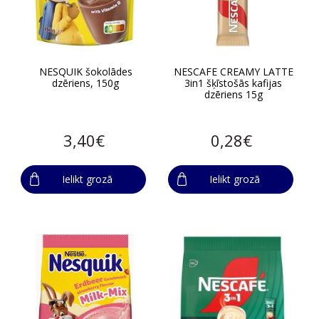
NESQUIK šokolādes
NESCAFE CREAMY LATTE
dzēriens, 150g
3in1 šķīstošās kafijas
dzēriens 15g
3,40€
0,28€
Ielikt grozā
Ielikt grozā