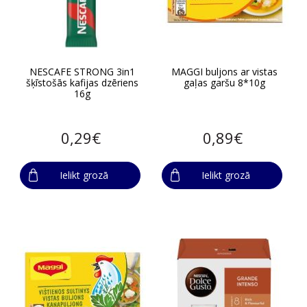
NESCAFE STRONG 3in1
MAGGI buljons ar vistas
šķīstošās kafijas dzēriens
gaļas garšu 8*10g
16g
0,29€
0,89€
Ielikt grozā
Ielikt grozā