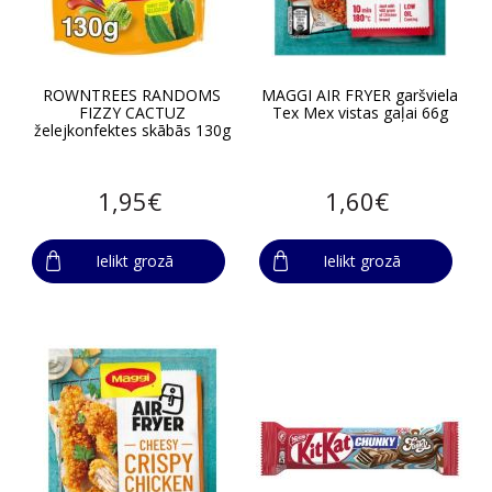
ROWNTREES RANDOMS
MAGGI AIR FRYER garšviela
FIZZY CACTUZ
Tex Mex vistas gaļai 66g
želejkonfektes skābās 130g
1,95€
1,60€
Ielikt grozā
Ielikt grozā