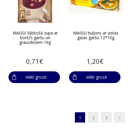
MAGGI šķīstošā zupa ar
MAGGI buljons ar vistas
borščs garšu un
gaļas garšu 12*10g
grauzdiņiem 16g
0,71€
1,20€
Ielikt grozā
Ielikt grozā
1
2
3