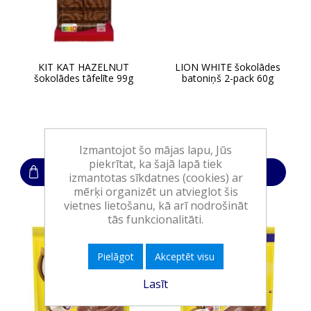
KIT KAT HAZELNUT
LION WHITE šokolādes
šokolādes tāfelīte 99g
batoniņš 2-pack 60g
3,30€
1,45€
Izmantojot šo mājas lapu, Jūs
piekrītat, ka šajā lapā tiek
Ielikt grozā
Ielikt grozā
izmantotas sīkdatnes (cookies) ar
mērķi organizēt un atvieglot šis
vietnes lietošanu, kā arī nodrošināt
tās funkcionalitāti.
Pielāgot
Akceptēt visu
Lasīt