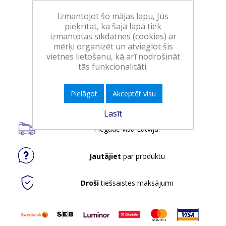
Izmantojot šo mājas lapu, Jūs
Art.:
285110
piekrītat, ka šajā lapā tiek
EAN:
8720181537851
izmantotas sīkdatnes (cookies) ar
mērķi organizēt un atvieglot šis
Iepakojumā:
6
vietnes lietošanu, kā arī nodrošināt
Minimālais daudzums:
1
tās funkcionalitāti.
Ielikt grozā
Pielāgot
Akceptēt visu
Lasīt
Piegāde visā Latvijā.
Jautājiet
par produktu
Droši
tiešsaistes maksājumi