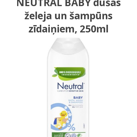
NEUTRAL BABY dušas
želeja un šampūns
zīdaiņiem, 250ml