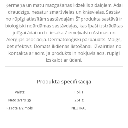
Ķermeņa un matu mazgāšanas līdzeklis zīdaiņiem. Ādai
draudzīgs, nesatur smaržvielas un krāsvielas. Sastāv
no rūpīgi atlasītām sastāvdaļām. Šī produkta sastāvā ir
bioloģiski noārdāmas sastāvdaļas, kas īpaši izstrādātas
jutīgai ādai un to iesaka Ziemeļvalstu Astmas un
Alerģijas asociācija. Dermatoloģiski pārbaudīts. Maigs,
bet efektīvs. Domāts ikdienas lietošanai. IZvairīties no
kontakta ar acīm. Ja produkts in nokļuvis acīs, rūpigi
izskalot ar ūdeni.
Produkta specifikācija
Valsts:
Polija
Neto svars (g):
261 g
Ražotājs/Zīmols:
NEUTRAL