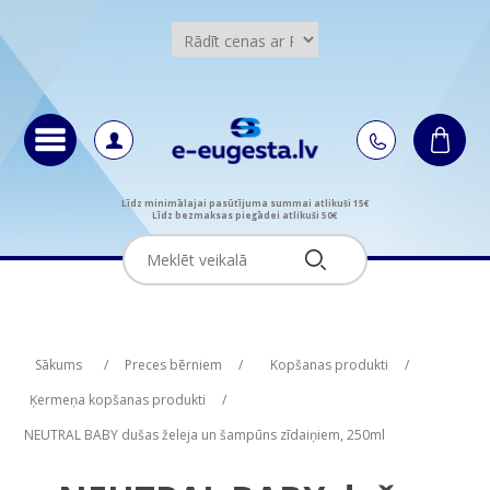
Līdz minimālajai pasūtījuma summai atlikuši 15€
Līdz bezmaksas piegādei atlikuši 50€
Attribute name
Attribute value
Sākums
/
Preces bērniem
/
Kopšanas produkti
/
Ķermeņa kopšanas produkti
/
NEUTRAL BABY dušas želeja un šampūns zīdaiņiem, 250ml