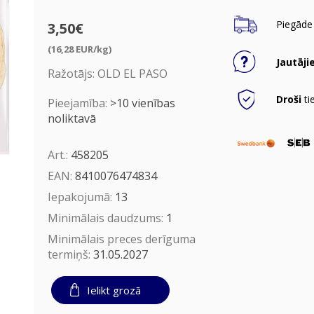
Piegāde 
3,50€
(16,28 EUR/kg)
Jautāji
Ražotājs:
OLD EL PASO
Droši
ti
Pieejamība:
>10 vienības
noliktavā
Art.:
458205
EAN:
8410076474834
Iepakojumā:
13
Minimālais daudzums:
1
Minimālais preces derīguma
termiņš:
31.05.2027
Ielikt grozā