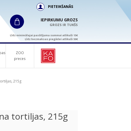
PIETEIKŠANĀS
IEPIRKUMU GROZS
GROZS IR TUKŠS
Līdz minimālajai pasūtījuma summai atlikuši 15€
Līdz bezmaksas piegādei atlikuši 50€
bas
ZOO
preces
ortiljas, 215g
a tortiljas, 215g