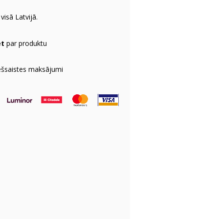
visā Latvijā.
et
par produktu
ešsaistes maksājumi