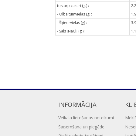
tostarp cukuri (g.) :
2.
- Olbaltumvielas (g) :
1.
- Šķiedrvielas (g) :
3.
- Sāls [NaCl] (g.) :
1.
INFORMĀCIJA
KLI
Veikala lietošanas noteikumi
Mekl
Saņemšana un piegāde
Nesen
Bieži uzdotie jautājumi
Jaunā