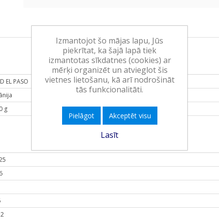
Izmantojot šo mājas lapu, Jūs
piekrītat, ka šajā lapā tiek
izmantotas sīkdatnes (cookies) ar
mērķi organizēt un atvieglot šis
vietnes lietošanu, kā arī nodrošināt
D EL PASO
tās funkcionalitāti.
ānija
0 g
Pielāgot
Akceptēt visu
Lasīt
25
6
5
6
.2