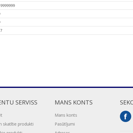
29999999
9
9
17
ENTU SERVISS
MANS KONTS
SEK
ēt
Mans konts
 skatītie produkti
Pasūtījumi
kie produkti
Adreses