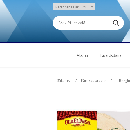
Akcijas
Izpārdošana
Attribute name
Attribute name
Att
Att
Sākums
/
Pārtikas preces
/
Bezglu