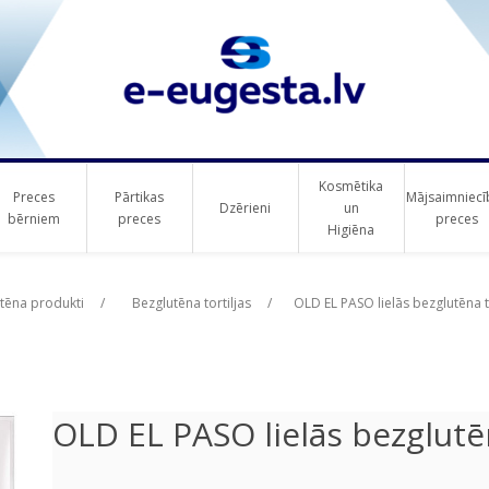
Kosmētika
Preces
Pārtikas
Mājsaimniecī
Dzērieni
un
bērniem
preces
preces
Higiēna
ribute value
ribute value
tēna produkti
/
Bezglutēna tortiljas
/
OLD EL PASO lielās bezglutēna t
OLD EL PASO lielās bezglutēn