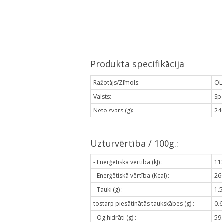
Produkta specifikācija
Ražotājs/Zīmols:
OL
Valsts:
Sp
Neto svars (g):
24
Uzturvērtība / 100g.:
- Enerģētiskā vērtība (kJ) :
11
- Enerģētiskā vērtība (Kcal) :
26
- Tauki (g) :
1.
tostarp piesātinātās taukskābes (g) :
0.
- Ogļhidrāti (g) :
59