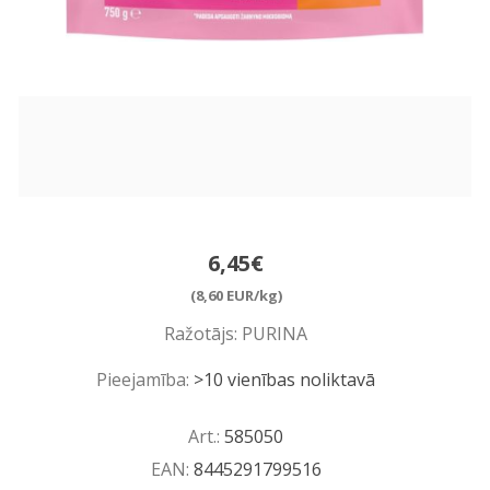
6,45€
(8,60 EUR/kg)
Ražotājs:
PURINA
Pieejamība:
>10 vienības noliktavā
Art.:
585050
EAN:
8445291799516