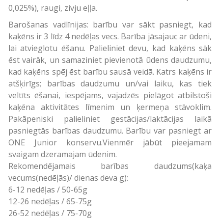
0,025%), raugi, zivju eļļa.
Barošanas vadlīnijas: barību var sākt pasniegt, kad
kaķēns ir 3 līdz 4 nedēļas vecs. Barība jāsajauc ar ūdeni,
lai atvieglotu ēšanu. Palieliniet devu, kad kaķēns sāk
ēst vairāk, un samaziniet pievienotā ūdens daudzumu,
kad kaķēns spēj ēst barību sausā veidā. Katrs kaķēns ir
atšķirīgs; barības daudzumu un/vai laiku, kas tiek
veltīts ēšanai, iespējams, vajadzēs pielāgot atbilstoši
kaķēna aktivitātes līmenim un ķermeņa stāvoklim.
Pakāpeniski palieliniet gestācijas/laktācijas laikā
pasniegtās barības daudzumu. Barību var pasniegt ar
ONE Junior konservu.Vienmēr jābūt pieejamam
svaigam dzeramajam ūdenim.
Rekomendējamais barības daudzums(kaķa
vecums(nedēļās)/ dienas deva g):
6-12 nedēļas / 50-65g
12-26 nedēļas / 65-75g
26-52 nedēļas / 75-70g