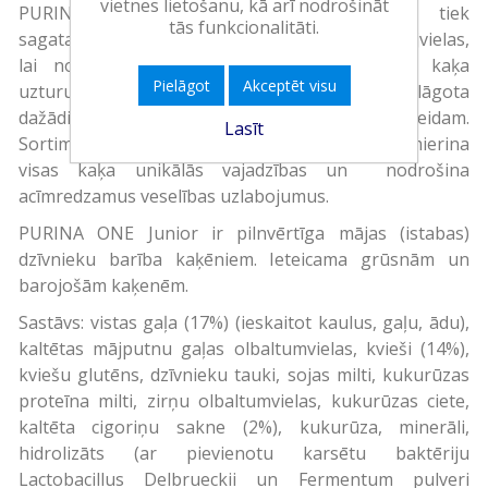
vietnes lietošanu, kā arī nodrošināt
PURINA ONE kaķu barības piedāvājums tiek
tās funkcionalitāti.
sagatavots, izmantojot augstākās kvalitātes izejvielas,
lai nodrošinātu pilnvērtīgu un sabalansētu kaķa
Pielāgot
Akceptēt visu
uzturu. Barība PURINA ONE ir izstrādāta un pielāgota
dažādiem kaķa vecumposmiem un dzīvesveidam.
Lasīt
Sortimentā atradīsiet piedāvājumus, kas apmierina
visas kaķa unikālās vajadzības un nodrošina
acīmredzamus veselības uzlabojumus.
PURINA ONE Junior ir pilnvērtīga mājas (istabas)
dzīvnieku barība kaķēniem. Ieteicama grūsnām un
barojošām kaķenēm.
Sastāvs: vistas gaļa (17%) (ieskaitot kaulus, gaļu, ādu),
kaltētas mājputnu gaļas olbaltumvielas, kvieši (14%),
kviešu glutēns, dzīvnieku tauki, sojas milti, kukurūzas
proteīna milti, zirņu olbaltumvielas, kukurūzas ciete,
kaltēta cigoriņu sakne (2%), kukurūza, minerāli,
hidrolizāts (ar pievienotu karsētu baktēriju
Lactobacillus Delbrueckii un Fermentum pulveri