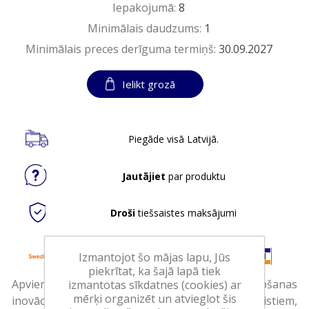
Iepakojumā:
8
Minimālais daudzums:
1
Minimālais preces derīguma termiņš:
30.09.2027
Ielikt grozā
Piegāde visā Latvijā.
Jautājiet
par produktu
Droši
tiešsaistes maksājumi
Izmantojot šo mājas lapu, Jūs
piekrītat, ka šajā lapā tiek
Apvienojot gadu gaitā iegūtā dzīvnieku kopšanas
izmantotas sīkdatnes (cookies) ar
mērķi organizēt un atvieglot šis
inovācijas no mūsu vadošajiem uztura speciālistiem,