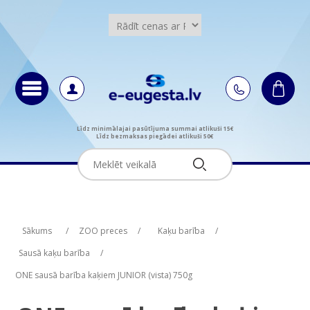
Līdz minimālajai pasūtījuma summai atlikuši 15€
Līdz bezmaksas piegādei atlikuši 50€
Attribute name
Attribute value
Sākums
/
ZOO preces
/
Kaķu barība
/
Sausā kaķu barība
/
ONE sausā barība kaķiem JUNIOR (vista) 750g