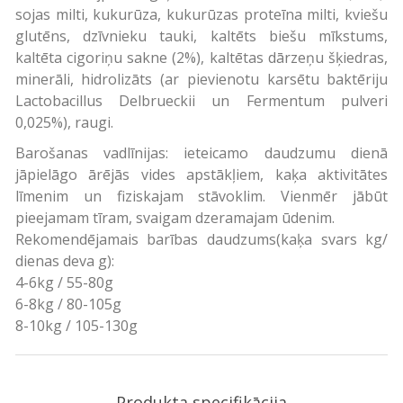
sojas milti, kukurūza, kukurūzas proteīna milti, kviešu
glutēns, dzīvnieku tauki, kaltēts biešu mīkstums,
kaltēta cigoriņu sakne (2%), kaltētas dārzeņu šķiedras,
minerāli, hidrolizāts (ar pievienotu karsētu baktēriju
Lactobacillus Delbrueckii un Fermentum pulveri
0,025%), raugi.
Barošanas vadlīnijas: ieteicamo daudzumu dienā
jāpielāgo ārējās vides apstākļiem, kaķa aktivitātes
līmenim un fiziskajam stāvoklim. Vienmēr jābūt
pieejamam tīram, svaigam dzeramajam ūdenim.
Rekomendējamais barības daudzums(kaķa svars kg/
dienas deva g):
4-6kg / 55-80g
6-8kg / 80-105g
8-10kg / 105-130g
Produkta specifikācija