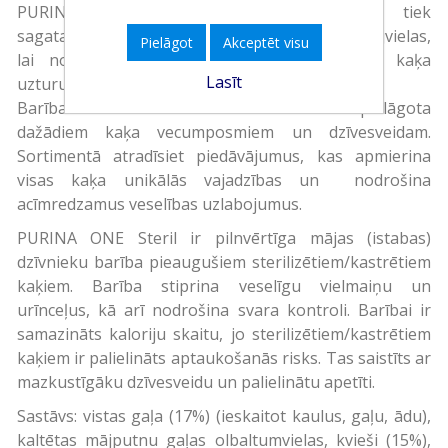
PURINA ONE kaķu barības piedāvājums tiek
sagatavots, izmantojot augstākās kvalitātes izejvielas,
Pielāgot
Akceptēt visu
lai nodrošinātu pilnvērtīgu un sabalansētu kaķa
Lasīt
uzturu.
Barība PURINA ONE ir izstrādāta un pielāgota
dažādiem kaķa vecumposmiem un dzīvesveidam.
Sortimentā atradīsiet piedāvājumus, kas apmierina
visas kaķa unikālās vajadzības un nodrošina
acīmredzamus veselības uzlabojumus.
PURINA ONE Steril ir pilnvērtīga mājas (istabas)
dzīvnieku barība pieaugušiem sterilizētiem/kastrētiem
kaķiem. Barība stiprina veselīgu vielmaiņu un
urīnceļus, kā arī nodrošina svara kontroli. Barībai ir
samazināts kaloriju skaitu, jo sterilizētiem/kastrētiem
kaķiem ir palielināts aptaukošanās risks. Tas saistīts ar
mazkustīgāku dzīvesveidu un palielinātu apetīti.
Sastāvs: vistas gaļa (17%) (ieskaitot kaulus, gaļu, ādu),
kaltētas mājputnu gaļas olbaltumvielas, kvieši (15%),