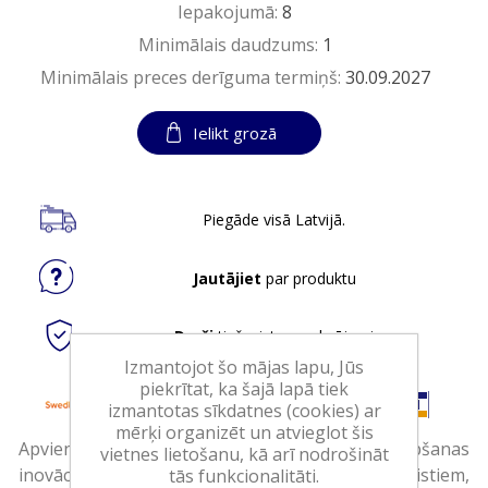
Iepakojumā:
8
Minimālais daudzums:
1
Minimālais preces derīguma termiņš:
30.09.2027
Ielikt grozā
Piegāde visā Latvijā.
Jautājiet
par produktu
Droši
tiešsaistes maksājumi
Izmantojot šo mājas lapu, Jūs
piekrītat, ka šajā lapā tiek
izmantotas sīkdatnes (cookies) ar
mērķi organizēt un atvieglot šis
Apvienojot gadu gaitā iegūtā dzīvnieku kopšanas
vietnes lietošanu, kā arī nodrošināt
inovācijas no mūsu vadošajiem uztura speciālistiem,
tās funkcionalitāti.