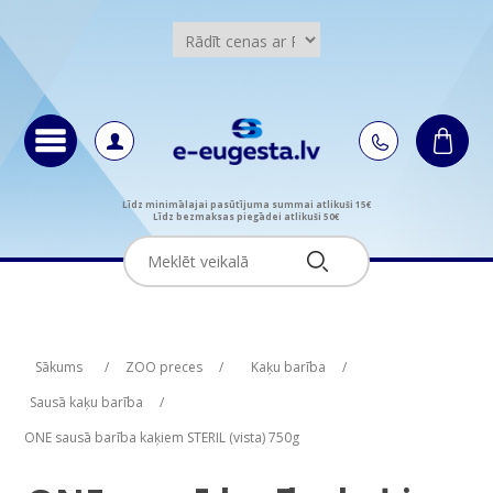
Līdz minimālajai pasūtījuma summai atlikuši 15€
Līdz bezmaksas piegādei atlikuši 50€
Attribute name
Attribute value
Sākums
/
ZOO preces
/
Kaķu barība
/
Sausā kaķu barība
/
ONE sausā barība kaķiem STERIL (vista) 750g