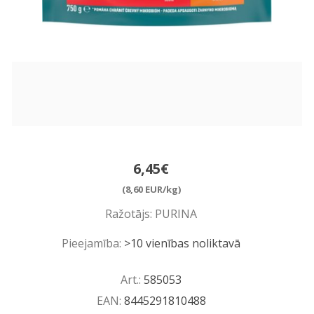
6,45€
(8,60 EUR/kg)
Ražotājs:
PURINA
Pieejamība:
>10 vienības noliktavā
Art.:
585053
EAN:
8445291810488