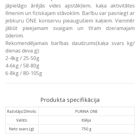
jāpielāgo ārējās vides apstākļiem, kaķa aktivitātes
līmenim un fiziskajam stāvoklim. Barību var pasniegt ar
jebkuru ONE konservu pieaugušiem kaķiem. Vienmēr
jābūt pieejamam svaigam un tīram dzeramajam
ūdenim.
Rekomendējamais barības daudzums(kaķa svars kg/
dienas deva g):
2-4kg / 25-50g
4-6kg / 58-80g
6-8kg / 80-105g
Produkta specifikācija
Ražotājs/Zīmols:
PURINA ONE
Valsts:
Itālija
Neto svars (g):
750 g