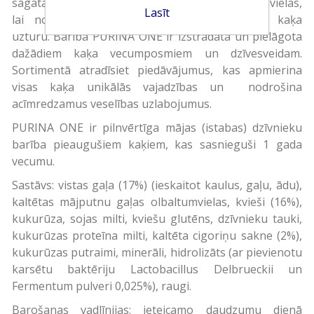
sagatavots, izmantojot augstākās kvalitātes izejvielas,
Lasīt
lai nodrošinātu pilnvērtīgu un sabalansētu kaķa
uzturu. Barība PURINA ONE ir izstrādāta un pielāgota
dažādiem kaķa vecumposmiem un dzīvesveidam.
Sortimentā atradīsiet piedāvājumus, kas apmierina
visas kaķa unikālās vajadzības un nodrošina
acīmredzamus veselības uzlabojumus.
PURINA ONE ir pilnvērtīga mājas (istabas) dzīvnieku
barība pieaugušiem kaķiem, kas sasnieguši 1 gada
vecumu.
Sastāvs: vistas gaļa (17%) (ieskaitot kaulus, gaļu, ādu),
kaltētas mājputnu gaļas olbaltumvielas, kvieši (16%),
kukurūza, sojas milti, kviešu glutēns, dzīvnieku tauki,
kukurūzas proteīna milti, kaltēta cigoriņu sakne (2%),
kukurūzas putraimi, minerāli, hidrolizāts (ar pievienotu
karsētu baktēriju Lactobacillus Delbrueckii un
Fermentum pulveri 0,025%), raugi.
Barošanas vadlīnijas: ieteicamo daudzumu dienā