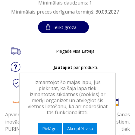
Minimālais daudzums:
1
Minimālais preces derīguma termiņš:
30.09.2027
Ielikt grozā
Piegāde visā Latvijā.
Jautājiet
par produktu
Izmantojot šo mājas lapu, Jūs
Droši
tiešsaistes maksājumi
piekrītat, ka šajā lapā tiek
izmantotas sīkdatnes (cookies) ar
mērķi organizēt un atvieglot šis
vietnes lietošanu, kā arī nodrošināt
tās funkcionalitāti.
Apvienojot gadu gaitā iegūtā dzīvnieku kopšanas
inovācijas no mūsu vadošajiem uztura speciālistiem,
Pielāgot
Akceptēt visu
PURINA ONE kaķu barības piedāvājums tiek