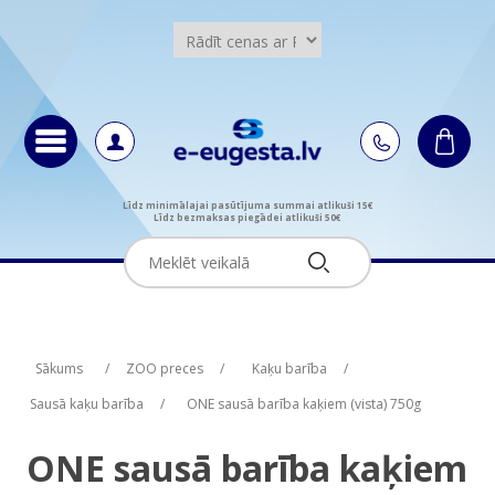
Līdz minimālajai pasūtījuma summai atlikuši 15€
Līdz bezmaksas piegādei atlikuši 50€
Attribute name
Attribute value
Sākums
/
ZOO preces
/
Kaķu barība
/
Sausā kaķu barība
/
ONE sausā barība kaķiem (vista) 750g
ONE sausā barība kaķiem