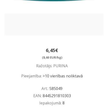
6,45€
(8,60 EUR/kg)
Ražotājs:
PURINA
Pieejamība:
>10 vienības noliktavā
Art.:
585049
EAN:
8445291810303
Iepakojumā:
8