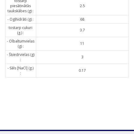
tostarp
piesātinātās
2.5
taukskābes (g) :
- Ogļhidrāti (g) :
68
tostarp cukuri
3.7
(g.) :
- Olbaltumvielas
11
(g) :
- Šķiedrvielas (g)
3
:
- Sāls [NaCl] (g.)
0.17
: