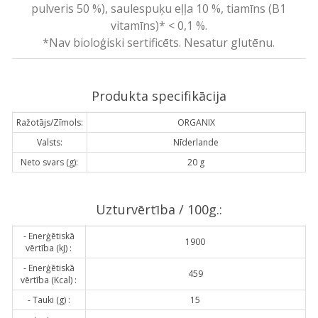
pulveris 50 %), saulespuķu eļļa 10 %, tiamīns (B1
vitamīns)* < 0,1 %.
*Nav bioloģiski sertificēts. Nesatur glutēnu.
Produkta specifikācija
Ražotājs/Zīmols:
ORGANIX
Valsts:
Nīderlande
Neto svars (g):
20 g
Uzturvērtība / 100g.:
- Enerģētiskā
1900
vērtība (kJ) :
- Enerģētiskā
459
vērtība (Kcal) :
- Tauki (g) :
15