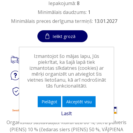
Iepakojumā:
8
Minimālais daudzums:
1
Minimālais preces derīguma termiņš:
13.01.2027
Ielikt grozā
Izmantojot šo mājas lapu, Jūs
Piegāde visā Latvijā.
piekrītat, ka šajā lapā tiek
izmantotas sīkdatnes (cookies) ar
mērķi organizēt un atvieglot šis
Jautājiet
par produktu
vietnes lietošanu, kā arī nodrošināt
tās funkcionalitāti.
Droši
tiešsaistes maksājumi
Pielāgot
Akceptēt visu
Lasīt
Organiskās sastāvdaļas: kukurūza 80 %, siera pulveris
(PIENS) 10 % (čedaras siers (PIENS) 50 %, VĀJPIENA