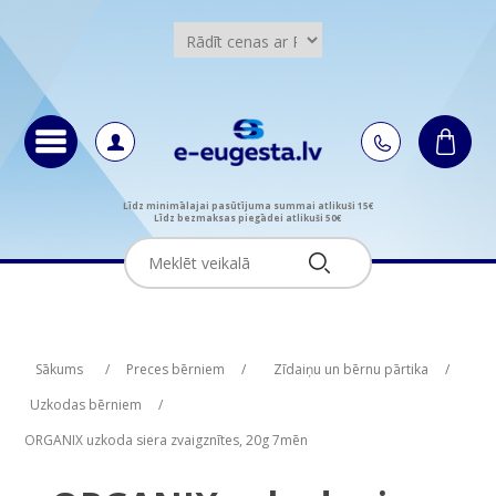
Līdz minimālajai pasūtījuma summai atlikuši 15€
Līdz bezmaksas piegādei atlikuši 50€
Attribute name
Attribute name
Attribute value
Attribute value
Sākums
/
Preces bērniem
/
Zīdaiņu un bērnu pārtika
/
Uzkodas bērniem
/
ORGANIX uzkoda siera zvaigznītes, 20g 7mēn