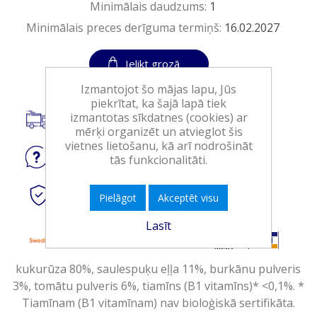
Minimālais daudzums:
1
Minimālais preces derīguma termiņš:
16.02.2027
Ielikt grozā
Izmantojot šo mājas lapu, Jūs
piekrītat, ka šajā lapā tiek
izmantotas sīkdatnes (cookies) ar
Piegāde visā Latvijā.
mērķi organizēt un atvieglot šis
vietnes lietošanu, kā arī nodrošināt
Jautājiet
par produktu
tās funkcionalitāti.
Droši
tiešsaistes maksājumi
Pielāgot
Akceptēt visu
Lasīt
kukurūza 80%, saulespuķu eļļa 11%, burkānu pulveris
3%, tomātu pulveris 6%, tiamīns (B1 vitamīns)* <0,1%. *
Tiamīnam (B1 vitamīnam) nav bioloģiskā sertifikāta.