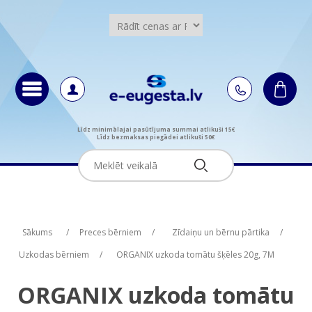
Līdz minimālajai pasūtījuma summai atlikuši 15€
Līdz bezmaksas piegādei atlikuši 50€
Attribute name
Attribute name
Attribute value
Attribute value
Sākums
/
Preces bērniem
/
Zīdaiņu un bērnu pārtika
/
Uzkodas bērniem
/
ORGANIX uzkoda tomātu šķēles 20g, 7M
ORGANIX uzkoda tomātu