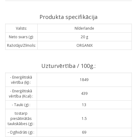
Produkta specifikācija
Valsts:
Nīderlande
Neto svars (g):
20 g
Ražotājs/Zīmols:
ORGANIX
Uzturvērtība / 100g.:
- Enerģētiskā
1849
vērtība (kJ) :
- Enerģētiskā
439
vērtība (Kcal) :
- Tauki (g) :
13
tostarp
piesātinātās
1.5
taukskābes (g) :
- Ogļhidrāti (g) :
69