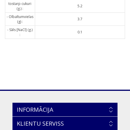
tostarp cukuri
5.2
(g.) :
- Olbaltumvielas
3.7
(g) :
- Sāls [NaCl] (g.)
0.1
:
INFORMĀCIJA
KLIENTU SERVISS