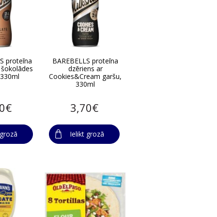
 proteīna
BAREBELLS proteīna
r šokolādes
dzēriens ar
 330ml
Cookies&Cream garšu,
330ml
70€
3,70€
t grozā
Ielikt grozā