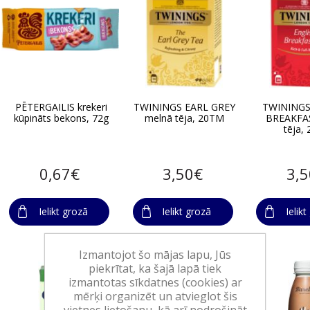
PĒTERGAILIS krekeri
TWININGS EARL GREY
TWININGS
kūpināts bekons, 72g
melnā tēja, 20TM
BREAKFA
tēja,
0,67€
3,50€
3,
Ielikt grozā
Ielikt grozā
Ielik
Izmantojot šo mājas lapu, Jūs
piekrītat, ka šajā lapā tiek
izmantotas sīkdatnes (cookies) ar
mērķi organizēt un atvieglot šis