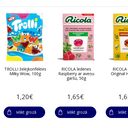
TROLLI želejkonfektes
RICOLA ledenes
RICOLA 
Milky Wow, 100g
Raspberry ar aveņu
Original 
garšu, 50g
1,20€
1,65€
1,
Ielikt grozā
Ielikt grozā
Ielik