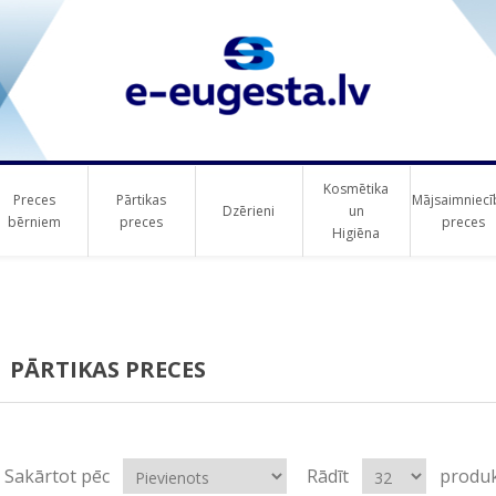
Kosmētika
Preces
Pārtikas
Mājsaimniecī
Dzērieni
un
bērniem
preces
preces
Higiēna
PĀRTIKAS PRECES
Sakārtot pēc
Rādīt
produk