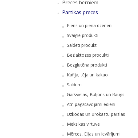
Preces bērniem
Pārtikas preces
Piens un piena dzērieni
Svaigie produkti
Saldēti produkti
Bezlaktozes produkti
Bezglutēna produkti
Kafija, tēja un kakao
Saldumi
Garšvielas, Buljons un Raugs
Ātri pagatavojami ēdieni
Uzkodas un Brokastu pārslas
Meksikas virtuve
Mērces, Eļļas un Ievārījumi