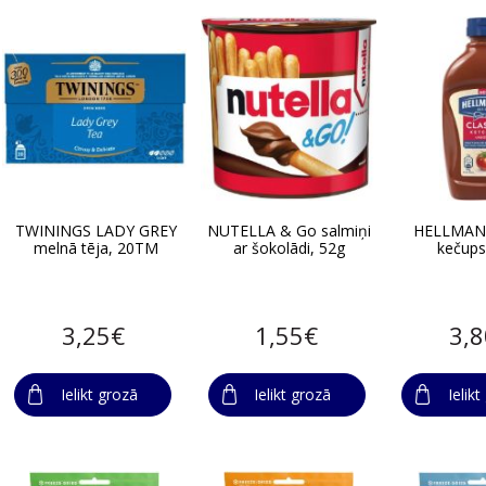
TWININGS LADY GREY
NUTELLA & Go salmiņi
HELLMAN
melnā tēja, 20TM
ar šokolādi, 52g
kečups
3,25€
1,55€
3,
Ielikt grozā
Ielikt grozā
Ielik