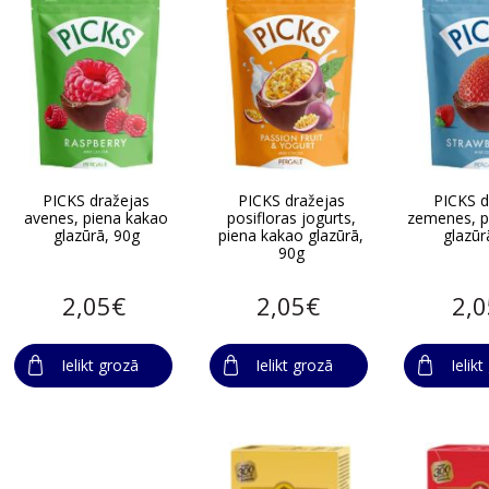
PICKS dražejas
PICKS dražejas
PICKS d
avenes, piena kakao
posifloras jogurts,
zemenes, p
glazūrā, 90g
piena kakao glazūrā,
glazūr
90g
2,05€
2,05€
2,
Ielikt grozā
Ielikt grozā
Ielik