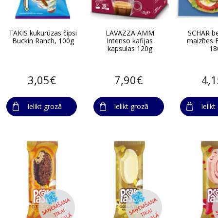
TAKIS kukurūzas čipsi
LAVAZZA AMM
SCHAR be
Buckin Ranch, 100g
Intenso kafijas
maizītes 
kapsulas 120g
18
3,05€
7,90€
4,
Ielikt grozā
Ielikt grozā
Ielik