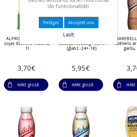
vietnes lietošanu, kā arī nodrošināt
tās funkcionalitāti.
Pielāgot
Akceptēt visu
Lasīt
ALPRO kokosriekstu-
KINDER BUENO
BAREBELLS
sojas dzēriens Matcha,
saldējums, 285g/455ml
dzēriens a
1l
(glab.t.-24+-18)
garšu,
3,70€
5,95€
3,
Ielikt grozā
Ielikt grozā
Ielik