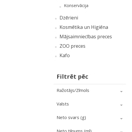
Konservācija
Dzērieni
Kosmētika un Higiēna
Mājsaimniecības preces
ZOO preces
Kafo
Filtrēt pēc
Ražotājs/Zīmols
Valsts
Neto svars (g)
Neto tilpums (ml)