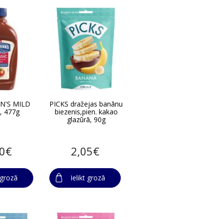
N'S MILD
PICKS dražejas banānu
, 477g
biezenis,pien. kakao
glazūrā, 90g
80€
2,05€
t grozā
Ielikt grozā