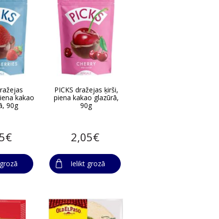
ražejas
PICKS dražejas ķirši,
iena kakao
piena kakao glazūrā,
ā, 90g
90g
05€
2,05€
t grozā
Ielikt grozā