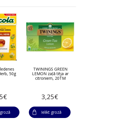
ledenes
TWININGS GREEN
Herb, 50g
LEMON zaļā tēja ar
citroniem, 20TM
65€
3,25€
t grozā
Ielikt grozā