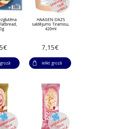
zglutēna
HAAGEN-DAZS
Flatbread,
saldējums Tiramisu,
0g
420ml
15€
7,15€
t grozā
Ielikt grozā