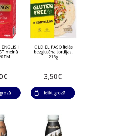
 ENGLISH
OLD EL PASO lielās
ST melnā
bezglutēna tortiljas,
 20TM
215g
50€
3,50€
t grozā
Ielikt grozā