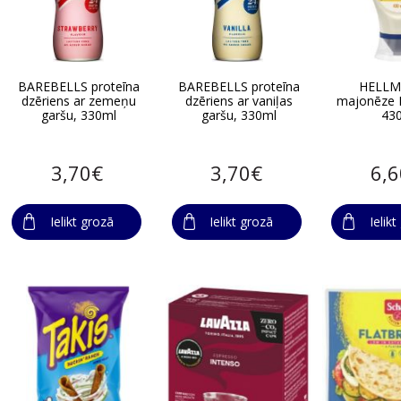
BAREBELLS proteīna
BAREBELLS proteīna
HELLM
dzēriens ar zemeņu
dzēriens ar vaniļas
majonēze 
garšu, 330ml
garšu, 330ml
43
3,70€
3,70€
6,
Ielikt grozā
Ielikt grozā
Ielik