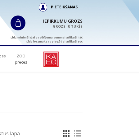
PIETEIKŠANĀS
IEPIRKUMU GROZS
GROZS IR TUKŠS
Līdz minimālajai pasūtījuma summai atlikuši 15€
Līdz bezmaksas piegādei atlikuši 50€
bas
ZOO
preces
tus lapā