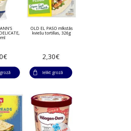
ANN'S
OLD EL PASO mīkstās
DELICATE,
kviešu tortillas, 326g
0ml
60€
2,30€
t grozā
Ielikt grozā