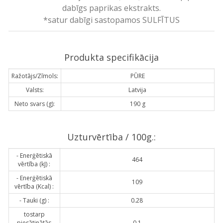
dabīgs paprikas ekstrakts.
*satur dabīgi sastopamos SULFĪTUS
Produkta specifikācija
Ražotājs/Zīmols:
PŪRE
Valsts:
Latvija
Neto svars (g):
190 g
Uzturvērtība / 100g.:
- Enerģētiskā
464
vērtība (kJ) :
- Enerģētiskā
109
vērtība (Kcal) :
- Tauki (g) :
0.28
tostarp
piesātinātās
0.1