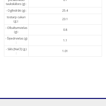
taukskābes (g) :
- Ogļhidrāti (g) :
25.4
tostarp cukuri
23.1
(g.) :
- Olbaltumvielas
0.8
(g) :
- Šķiedrvielas (g)
1.1
:
- Sāls [NaCl] (g.)
1.01
: