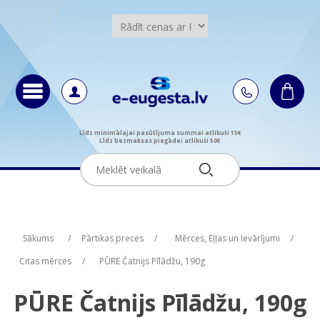
Līdz minimālajai pasūtījuma summai atlikuši 15€
Līdz bezmaksas piegādei atlikuši 50€
Attribute name
Attribute name
Attribute value
Attribute value
Sākums
/
Pārtikas preces
/
Mērces, Eļļas un Ievārījumi
/
Citas mērces
/
PŪRE Čatnijs Pīlādžu, 190g
PŪRE Čatnijs Pīlādžu, 190g