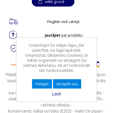
Ielikt grozā
Piegāde visā Latvijā.
Jautājiet
par produktu
Izmantojot šo mājas lapu, Jūs
Droši
tiešsaistes maksājumi
piekrītat, ka šajā lapā tiek
izmantotas sīkdatnes (cookies) ar
mērķi organizēt un atvieglot šis
vietnes lietošanu, kā arī nodrošināt
tās funkcionalitāti.
Pīlādžu čatnijs. Ūdens – āboli – agaves sīrups – sīpoli -
ķiploku pasta [SULFĪTI]* - pīlādžu sulas koncentrāts
Pielāgot
Akceptēt visu
(2%) - sīpolu granulas - recinātājs:
karagināns (E407) - skābe: etiķskābe (E260) – sāls -
Lasīt
skābuma regulētājs: glucono-delta-lactons (E575) -
rafinēta olīveļļa -
konservants: kālija sorbāts (E202) - malti čili pipari -